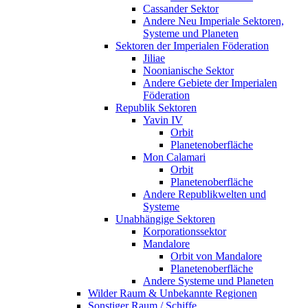
Cassander Sektor
Andere Neu Imperiale Sektoren,
Systeme und Planeten
Sektoren der Imperialen Föderation
Jiliae
Noonianische Sektor
Andere Gebiete der Imperialen
Föderation
Republik Sektoren
Yavin IV
Orbit
Planetenoberfläche
Mon Calamari
Orbit
Planetenoberfläche
Andere Republikwelten und
Systeme
Unabhängige Sektoren
Korporationssektor
Mandalore
Orbit von Mandalore
Planetenoberfläche
Andere Systeme und Planeten
Wilder Raum & Unbekannte Regionen
Sonstiger Raum / Schiffe