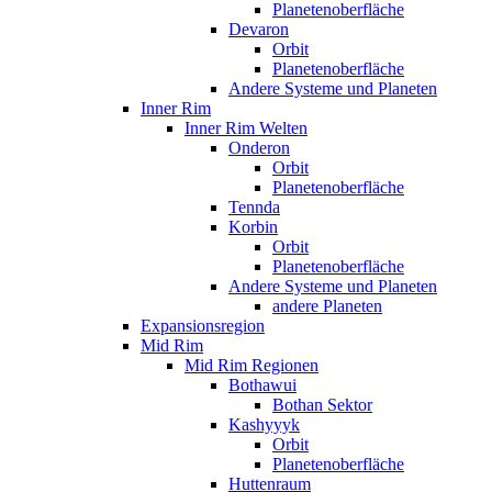
Planetenoberfläche
Devaron
Orbit
Planetenoberfläche
Andere Systeme und Planeten
Inner Rim
Inner Rim Welten
Onderon
Orbit
Planetenoberfläche
Tennda
Korbin
Orbit
Planetenoberfläche
Andere Systeme und Planeten
andere Planeten
Expansionsregion
Mid Rim
Mid Rim Regionen
Bothawui
Bothan Sektor
Kashyyyk
Orbit
Planetenoberfläche
Huttenraum