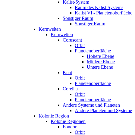
Kalist-System
Raum des Kalist-Systems
Kalist VI - Planetenoberfläche
Sonstiger Raum
Sonstiger Raum
Kernwelten
Kernwelten
Coruscant
Orbit
Planetenoberfläche
Höhere Ebene
Mittlere Ebene
Untere Ebene
Kuat
Orbit
Planetenoberfläche
Corellia
Orbit
Planetenoberfläche
Andere Systeme und Planeten
Andere Planeten und Systeme
Kolonie Region
Kolonie Regionen
Fondor
Orbit