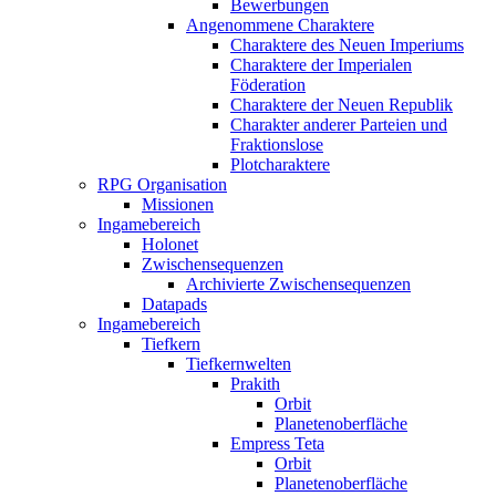
Bewerbungen
Angenommene Charaktere
Charaktere des Neuen Imperiums
Charaktere der Imperialen
Föderation
Charaktere der Neuen Republik
Charakter anderer Parteien und
Fraktionslose
Plotcharaktere
RPG Organisation
Missionen
Ingamebereich
Holonet
Zwischensequenzen
Archivierte Zwischensequenzen
Datapads
Ingamebereich
Tiefkern
Tiefkernwelten
Prakith
Orbit
Planetenoberfläche
Empress Teta
Orbit
Planetenoberfläche