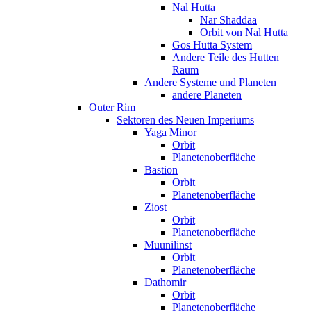
Nal Hutta
Nar Shaddaa
Orbit von Nal Hutta
Gos Hutta System
Andere Teile des Hutten
Raum
Andere Systeme und Planeten
andere Planeten
Outer Rim
Sektoren des Neuen Imperiums
Yaga Minor
Orbit
Planetenoberfläche
Bastion
Orbit
Planetenoberfläche
Ziost
Orbit
Planetenoberfläche
Muunilinst
Orbit
Planetenoberfläche
Dathomir
Orbit
Planetenoberfläche