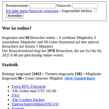
Benutzername:
Passwort:
Ich habe mein Passwort vergessen
|
Angemeldet bleiben
Wer ist online?
Insgesamt sind
69
Besucher online :: 0 sichtbare Mitglieder, 0
unsichtbare Mitglieder und 69 Gäste (basierend auf den aktiven
Besuchern der letzten 5 Minuten)
Der Besucherrekord liegt bei
5978
Besuchern, die am Sa Okt 04,
2025 6:48 pm gleichzeitig online waren.
Statistik
Beiträge insgesamt
21811
• Themen insgesamt
1582
• Mitglieder
insgesamt
86
• Unser neuestes Mitglied:
Silvie Squintripper
Foren RPG-Übersicht
Alle Zeiten sind
UTC+02:00
FAQ
Alle Cookies löschen
Datenschutzrichtlinie/DSGVO
Kontakt