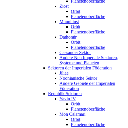
Planetenoberfläche
Ziost
Orbit
Planetenoberfläche
Muunilinst
Orbit
Planetenoberfläche
Dathomir
Orbit
Planetenoberfläche
Cassander Sektor
Andere Neu Imperiale Sektoren,
Systeme und Planeten
Sektoren der Imperialen Föderation
Jiliae
Noonianische Sektor
Andere Gebiete der Imperialen
Föderation
Republik Sektoren
Yavin IV
Orbit
Planetenoberfläche
Mon Calamari
Orbit
Planetenoberfläche