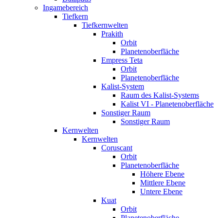
Ingamebereich
Tiefkern
Tiefkernwelten
Prakith
Orbit
Planetenoberfläche
Empress Teta
Orbit
Planetenoberfläche
Kalist-System
Raum des Kalist-Systems
Kalist VI - Planetenoberfläche
Sonstiger Raum
Sonstiger Raum
Kernwelten
Kernwelten
Coruscant
Orbit
Planetenoberfläche
Höhere Ebene
Mittlere Ebene
Untere Ebene
Kuat
Orbit
Planetenoberfläche