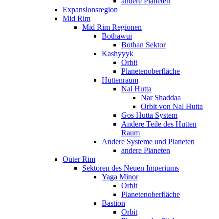
andere Planeten
Expansionsregion
Mid Rim
Mid Rim Regionen
Bothawui
Bothan Sektor
Kashyyyk
Orbit
Planetenoberfläche
Huttenraum
Nal Hutta
Nar Shaddaa
Orbit von Nal Hutta
Gos Hutta System
Andere Teile des Hutten
Raum
Andere Systeme und Planeten
andere Planeten
Outer Rim
Sektoren des Neuen Imperiums
Yaga Minor
Orbit
Planetenoberfläche
Bastion
Orbit