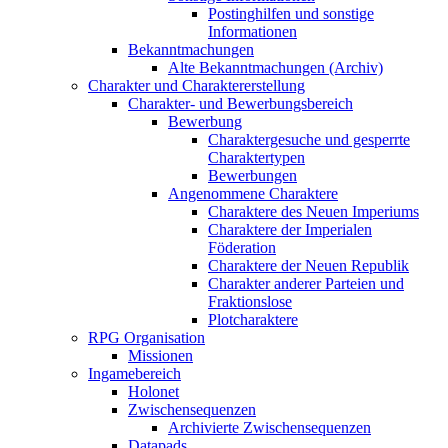
Postinghilfen und sonstige
Informationen
Bekanntmachungen
Alte Bekanntmachungen (Archiv)
Charakter und Charaktererstellung
Charakter- und Bewerbungsbereich
Bewerbung
Charaktergesuche und gesperrte
Charaktertypen
Bewerbungen
Angenommene Charaktere
Charaktere des Neuen Imperiums
Charaktere der Imperialen
Föderation
Charaktere der Neuen Republik
Charakter anderer Parteien und
Fraktionslose
Plotcharaktere
RPG Organisation
Missionen
Ingamebereich
Holonet
Zwischensequenzen
Archivierte Zwischensequenzen
Datapads