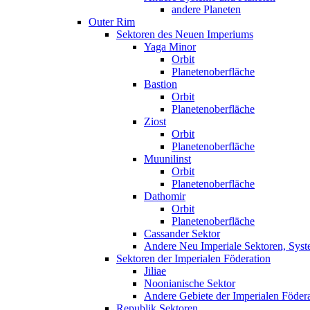
andere Planeten
Outer Rim
Sektoren des Neuen Imperiums
Yaga Minor
Orbit
Planetenoberfläche
Bastion
Orbit
Planetenoberfläche
Ziost
Orbit
Planetenoberfläche
Muunilinst
Orbit
Planetenoberfläche
Dathomir
Orbit
Planetenoberfläche
Cassander Sektor
Andere Neu Imperiale Sektoren, Syst
Sektoren der Imperialen Föderation
Jiliae
Noonianische Sektor
Andere Gebiete der Imperialen Föder
Republik Sektoren