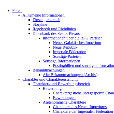
Foren
Allgemeine Informationen
Einsteigerbereich
Storyline
Regelwerk und Richtlinien
Datenbank des Sektor Plexus
Informationen über die RPG Parteien
Neues Galaktisches Imperium
Neue Republik
Imperiale Föderation
Sonstige Parteien
Sonstige Informationen
Postinghilfen und sonstige Informatio
Bekanntmachungen
Alte Bekanntmachungen (Archiv)
Charakter und Charaktererstellung
Charakter- und Bewerbungsbereich
Bewerbung
Charaktergesuche und gesperrte Char
Bewerbungen
Angenommene Charaktere
Charaktere des Neuen Imperiums
Charaktere der Imperialen Föderation