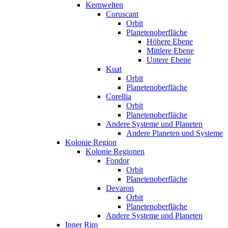
Kernwelten
Coruscant
Orbit
Planetenoberfläche
Höhere Ebene
Mittlere Ebene
Untere Ebene
Kuat
Orbit
Planetenoberfläche
Corellia
Orbit
Planetenoberfläche
Andere Systeme und Planeten
Andere Planeten und Systeme
Kolonie Region
Kolonie Regionen
Fondor
Orbit
Planetenoberfläche
Devaron
Orbit
Planetenoberfläche
Andere Systeme und Planeten
Inner Rim