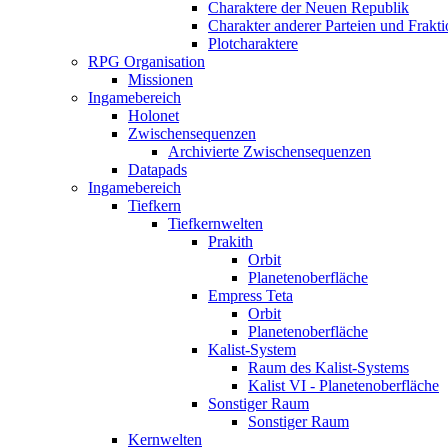
Charaktere der Neuen Republik
Charakter anderer Parteien und Frakti
Plotcharaktere
RPG Organisation
Missionen
Ingamebereich
Holonet
Zwischensequenzen
Archivierte Zwischensequenzen
Datapads
Ingamebereich
Tiefkern
Tiefkernwelten
Prakith
Orbit
Planetenoberfläche
Empress Teta
Orbit
Planetenoberfläche
Kalist-System
Raum des Kalist-Systems
Kalist VI - Planetenoberfläche
Sonstiger Raum
Sonstiger Raum
Kernwelten