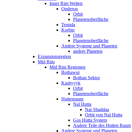
Inner Rim Welten
Onderon
Orbit
Planetenoberfläche
Tennda
Korbin
Orbit
Planetenoberfläche
Andere Systeme und Planeten
andere Planeten
Expansionsregion
Mid Rim
Mid Rim Regionen
Bothawui
Bothan Sektor
Kashyyyk
Orbit
Planetenoberfläche
Huttenraum
Nal Hutta
Nar Shaddaa
Orbit von Nal Hutta
Gos Hutta System
Andere Teile des Hutten Raum
Andere Systeme und Planeten