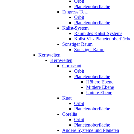
Orbit
Planetenoberfläche
Empress Teta
Orbit
Planetenoberfläche
Kalist-System
Raum des Kalist-Systems
Kalist VI - Planetenoberfläche
Sonstiger Raum
Sonstiger Raum
Kernwelten
Kernwelten
Coruscant
Orbit
Planetenoberfläche
Höhere Ebene
Mittlere Ebene
Untere Ebene
Kuat
Orbit
Planetenoberfläche
Corellia
Orbit
Planetenoberfläche
Andere Systeme und Planeten