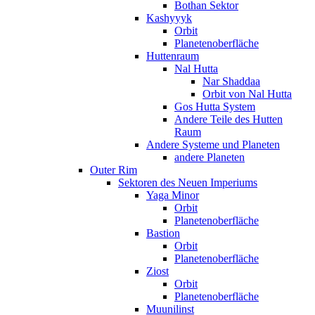
Bothan Sektor
Kashyyyk
Orbit
Planetenoberfläche
Huttenraum
Nal Hutta
Nar Shaddaa
Orbit von Nal Hutta
Gos Hutta System
Andere Teile des Hutten
Raum
Andere Systeme und Planeten
andere Planeten
Outer Rim
Sektoren des Neuen Imperiums
Yaga Minor
Orbit
Planetenoberfläche
Bastion
Orbit
Planetenoberfläche
Ziost
Orbit
Planetenoberfläche
Muunilinst