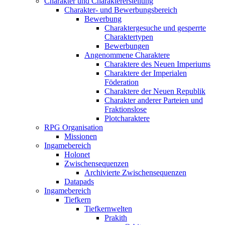
Charakter und Charaktererstellung
Charakter- und Bewerbungsbereich
Bewerbung
Charaktergesuche und gesperrte
Charaktertypen
Bewerbungen
Angenommene Charaktere
Charaktere des Neuen Imperiums
Charaktere der Imperialen
Föderation
Charaktere der Neuen Republik
Charakter anderer Parteien und
Fraktionslose
Plotcharaktere
RPG Organisation
Missionen
Ingamebereich
Holonet
Zwischensequenzen
Archivierte Zwischensequenzen
Datapads
Ingamebereich
Tiefkern
Tiefkernwelten
Prakith