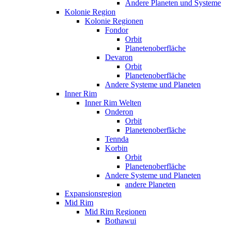
Andere Planeten und Systeme
Kolonie Region
Kolonie Regionen
Fondor
Orbit
Planetenoberfläche
Devaron
Orbit
Planetenoberfläche
Andere Systeme und Planeten
Inner Rim
Inner Rim Welten
Onderon
Orbit
Planetenoberfläche
Tennda
Korbin
Orbit
Planetenoberfläche
Andere Systeme und Planeten
andere Planeten
Expansionsregion
Mid Rim
Mid Rim Regionen
Bothawui