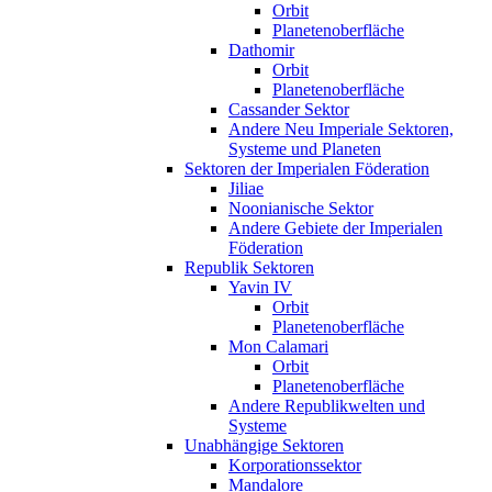
Orbit
Planetenoberfläche
Dathomir
Orbit
Planetenoberfläche
Cassander Sektor
Andere Neu Imperiale Sektoren,
Systeme und Planeten
Sektoren der Imperialen Föderation
Jiliae
Noonianische Sektor
Andere Gebiete der Imperialen
Föderation
Republik Sektoren
Yavin IV
Orbit
Planetenoberfläche
Mon Calamari
Orbit
Planetenoberfläche
Andere Republikwelten und
Systeme
Unabhängige Sektoren
Korporationssektor
Mandalore