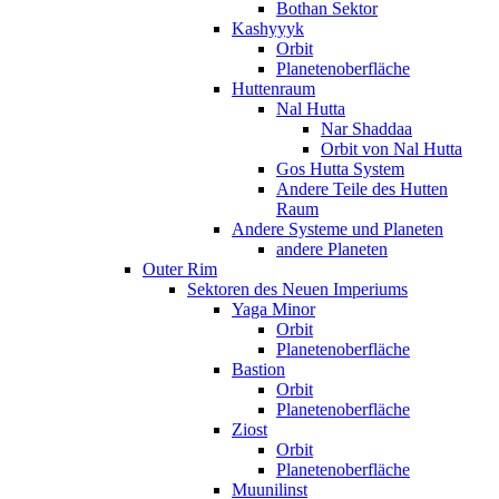
Bothan Sektor
Kashyyyk
Orbit
Planetenoberfläche
Huttenraum
Nal Hutta
Nar Shaddaa
Orbit von Nal Hutta
Gos Hutta System
Andere Teile des Hutten
Raum
Andere Systeme und Planeten
andere Planeten
Outer Rim
Sektoren des Neuen Imperiums
Yaga Minor
Orbit
Planetenoberfläche
Bastion
Orbit
Planetenoberfläche
Ziost
Orbit
Planetenoberfläche
Muunilinst