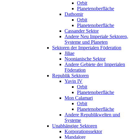
Orbit
Planetenoberfläche
Dathomir
Orbit
Planetenoberfläche
Cassander Sektor
Andere Neu Imperiale Sektoren,
Systeme und Planeten
Sektoren der Imperialen Föderation
Jiliae
Noonianische Sektor
Andere Gebiete der Imperialen
Föderation
Republik Sektoren
Yavin IV
Orbit
Planetenoberfläche
Mon Calamari
Orbit
Planetenoberfläche
Andere Republikwelten und
Systeme
Unabhängige Sektoren
Korporationssektor
Mandalore