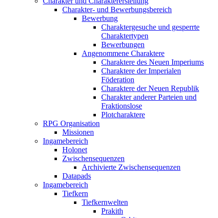
Charakter und Charaktererstellung
Charakter- und Bewerbungsbereich
Bewerbung
Charaktergesuche und gesperrte
Charaktertypen
Bewerbungen
Angenommene Charaktere
Charaktere des Neuen Imperiums
Charaktere der Imperialen
Föderation
Charaktere der Neuen Republik
Charakter anderer Parteien und
Fraktionslose
Plotcharaktere
RPG Organisation
Missionen
Ingamebereich
Holonet
Zwischensequenzen
Archivierte Zwischensequenzen
Datapads
Ingamebereich
Tiefkern
Tiefkernwelten
Prakith