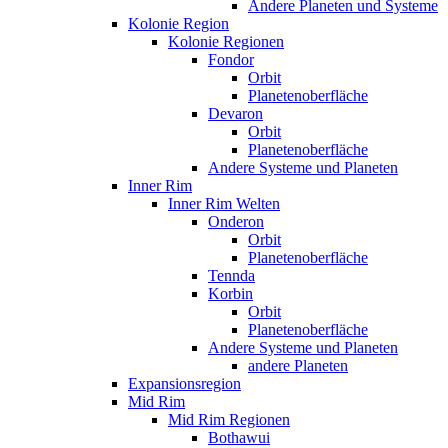
Andere Planeten und Systeme
Kolonie Region
Kolonie Regionen
Fondor
Orbit
Planetenoberfläche
Devaron
Orbit
Planetenoberfläche
Andere Systeme und Planeten
Inner Rim
Inner Rim Welten
Onderon
Orbit
Planetenoberfläche
Tennda
Korbin
Orbit
Planetenoberfläche
Andere Systeme und Planeten
andere Planeten
Expansionsregion
Mid Rim
Mid Rim Regionen
Bothawui