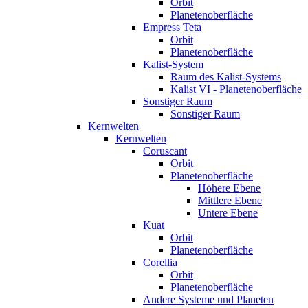
Orbit
Planetenoberfläche
Empress Teta
Orbit
Planetenoberfläche
Kalist-System
Raum des Kalist-Systems
Kalist VI - Planetenoberfläche
Sonstiger Raum
Sonstiger Raum
Kernwelten
Kernwelten
Coruscant
Orbit
Planetenoberfläche
Höhere Ebene
Mittlere Ebene
Untere Ebene
Kuat
Orbit
Planetenoberfläche
Corellia
Orbit
Planetenoberfläche
Andere Systeme und Planeten