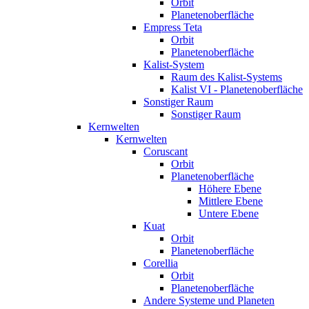
Orbit
Planetenoberfläche
Empress Teta
Orbit
Planetenoberfläche
Kalist-System
Raum des Kalist-Systems
Kalist VI - Planetenoberfläche
Sonstiger Raum
Sonstiger Raum
Kernwelten
Kernwelten
Coruscant
Orbit
Planetenoberfläche
Höhere Ebene
Mittlere Ebene
Untere Ebene
Kuat
Orbit
Planetenoberfläche
Corellia
Orbit
Planetenoberfläche
Andere Systeme und Planeten