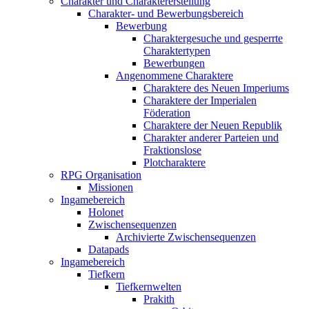
Charakter und Charaktererstellung
Charakter- und Bewerbungsbereich
Bewerbung
Charaktergesuche und gesperrte
Charaktertypen
Bewerbungen
Angenommene Charaktere
Charaktere des Neuen Imperiums
Charaktere der Imperialen
Föderation
Charaktere der Neuen Republik
Charakter anderer Parteien und
Fraktionslose
Plotcharaktere
RPG Organisation
Missionen
Ingamebereich
Holonet
Zwischensequenzen
Archivierte Zwischensequenzen
Datapads
Ingamebereich
Tiefkern
Tiefkernwelten
Prakith