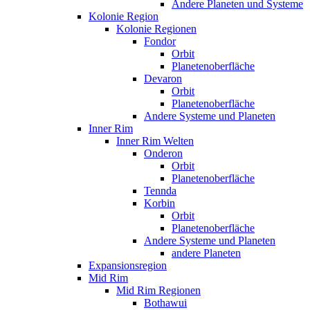
Andere Planeten und Systeme
Kolonie Region
Kolonie Regionen
Fondor
Orbit
Planetenoberfläche
Devaron
Orbit
Planetenoberfläche
Andere Systeme und Planeten
Inner Rim
Inner Rim Welten
Onderon
Orbit
Planetenoberfläche
Tennda
Korbin
Orbit
Planetenoberfläche
Andere Systeme und Planeten
andere Planeten
Expansionsregion
Mid Rim
Mid Rim Regionen
Bothawui