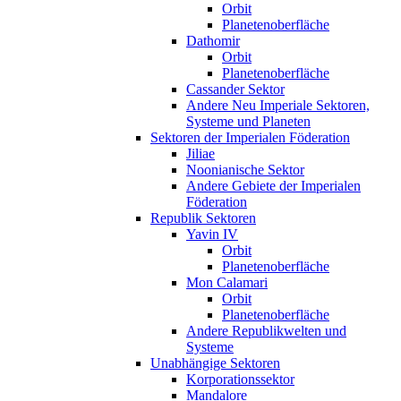
Orbit
Planetenoberfläche
Dathomir
Orbit
Planetenoberfläche
Cassander Sektor
Andere Neu Imperiale Sektoren,
Systeme und Planeten
Sektoren der Imperialen Föderation
Jiliae
Noonianische Sektor
Andere Gebiete der Imperialen
Föderation
Republik Sektoren
Yavin IV
Orbit
Planetenoberfläche
Mon Calamari
Orbit
Planetenoberfläche
Andere Republikwelten und
Systeme
Unabhängige Sektoren
Korporationssektor
Mandalore