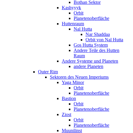
Bothan Sektor
Kashyyyk
Orbit
Planetenoberfläche
Huttenraum
Nal Hutta
Nar Shaddaa
Orbit von Nal Hutta
Gos Hutta System
Andere Teile des Hutten
Raum
Andere Systeme und Planeten
andere Planeten
Outer Rim
Sektoren des Neuen Imperiums
Yaga Minor
Orbit
Planetenoberfläche
Bastion
Orbit
Planetenoberfläche
Ziost
Orbit
Planetenoberfläche
Muunilinst