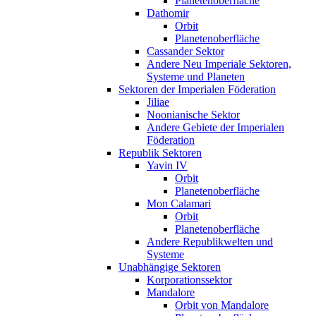
Planetenoberfläche
Dathomir
Orbit
Planetenoberfläche
Cassander Sektor
Andere Neu Imperiale Sektoren,
Systeme und Planeten
Sektoren der Imperialen Föderation
Jiliae
Noonianische Sektor
Andere Gebiete der Imperialen
Föderation
Republik Sektoren
Yavin IV
Orbit
Planetenoberfläche
Mon Calamari
Orbit
Planetenoberfläche
Andere Republikwelten und
Systeme
Unabhängige Sektoren
Korporationssektor
Mandalore
Orbit von Mandalore