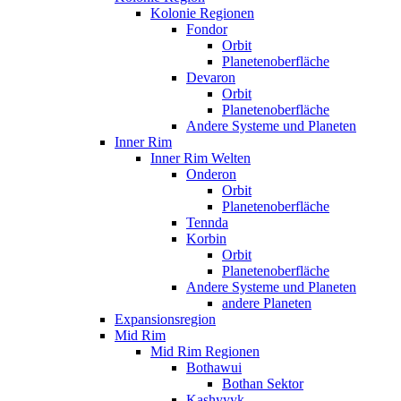
Kolonie Regionen
Fondor
Orbit
Planetenoberfläche
Devaron
Orbit
Planetenoberfläche
Andere Systeme und Planeten
Inner Rim
Inner Rim Welten
Onderon
Orbit
Planetenoberfläche
Tennda
Korbin
Orbit
Planetenoberfläche
Andere Systeme und Planeten
andere Planeten
Expansionsregion
Mid Rim
Mid Rim Regionen
Bothawui
Bothan Sektor
Kashyyyk