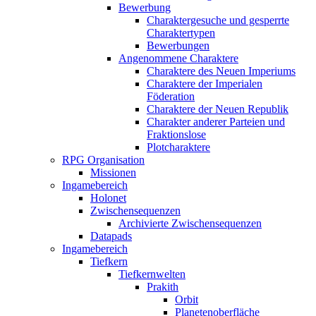
Bewerbung
Charaktergesuche und gesperrte
Charaktertypen
Bewerbungen
Angenommene Charaktere
Charaktere des Neuen Imperiums
Charaktere der Imperialen
Föderation
Charaktere der Neuen Republik
Charakter anderer Parteien und
Fraktionslose
Plotcharaktere
RPG Organisation
Missionen
Ingamebereich
Holonet
Zwischensequenzen
Archivierte Zwischensequenzen
Datapads
Ingamebereich
Tiefkern
Tiefkernwelten
Prakith
Orbit
Planetenoberfläche