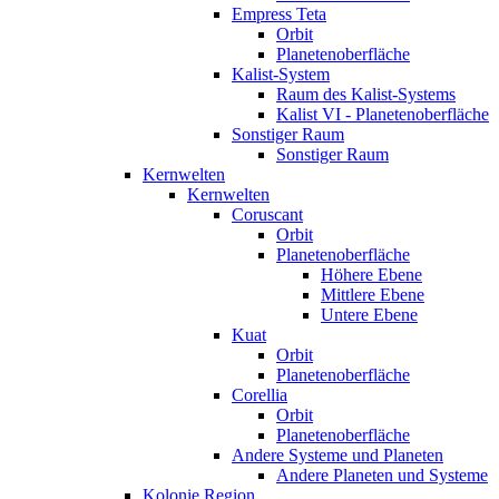
Empress Teta
Orbit
Planetenoberfläche
Kalist-System
Raum des Kalist-Systems
Kalist VI - Planetenoberfläche
Sonstiger Raum
Sonstiger Raum
Kernwelten
Kernwelten
Coruscant
Orbit
Planetenoberfläche
Höhere Ebene
Mittlere Ebene
Untere Ebene
Kuat
Orbit
Planetenoberfläche
Corellia
Orbit
Planetenoberfläche
Andere Systeme und Planeten
Andere Planeten und Systeme
Kolonie Region