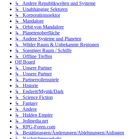
↳ Andere Republikwelten und Systeme
↳ Unabhängige Sektoren
↳ Korporationssektor
↳ Mandalore
↳ Orbit von Mandalore
↳ Planetenoberfläche
↳ Andere Systeme und Planeten
↳ Wilder Raum & Unbekannte Regionen
↳ Sonstiger Raum / Schiffe
↳ Offline Treffen
Off Board
↳ Unsere Partner
↳ Unsere Partner
↳ Partnerrollenspiele
↳ Historie
↳ Endzeit/Mystik/Dark
↳ Science Fiction
↳ Fantasy
↳ Andere
↳ Hidden Empire
↳ Jedipedia.net
↳ RPG-Foren.com
↳ Bestätigungen/Änderungen/Ablehnungen/Anfragen
↳ Nachrichtenverkehr