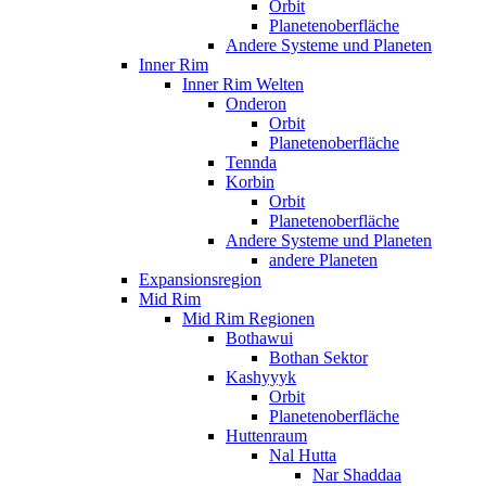
Orbit
Planetenoberfläche
Andere Systeme und Planeten
Inner Rim
Inner Rim Welten
Onderon
Orbit
Planetenoberfläche
Tennda
Korbin
Orbit
Planetenoberfläche
Andere Systeme und Planeten
andere Planeten
Expansionsregion
Mid Rim
Mid Rim Regionen
Bothawui
Bothan Sektor
Kashyyyk
Orbit
Planetenoberfläche
Huttenraum
Nal Hutta
Nar Shaddaa