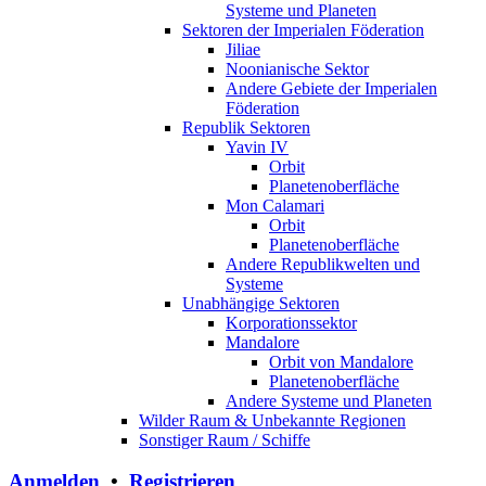
Systeme und Planeten
Sektoren der Imperialen Föderation
Jiliae
Noonianische Sektor
Andere Gebiete der Imperialen
Föderation
Republik Sektoren
Yavin IV
Orbit
Planetenoberfläche
Mon Calamari
Orbit
Planetenoberfläche
Andere Republikwelten und
Systeme
Unabhängige Sektoren
Korporationssektor
Mandalore
Orbit von Mandalore
Planetenoberfläche
Andere Systeme und Planeten
Wilder Raum & Unbekannte Regionen
Sonstiger Raum / Schiffe
Anmelden
•
Registrieren