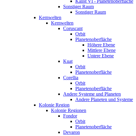
Kalist VI - Planetenoberfläche
Sonstiger Raum
Sonstiger Raum
Kernwelten
Kernwelten
Coruscant
Orbit
Planetenoberfläche
Höhere Ebene
Mittlere Ebene
Untere Ebene
Kuat
Orbit
Planetenoberfläche
Corellia
Orbit
Planetenoberfläche
Andere Systeme und Planeten
Andere Planeten und Systeme
Kolonie Region
Kolonie Regionen
Fondor
Orbit
Planetenoberfläche
Devaron