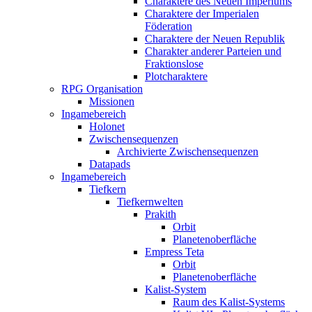
Charaktere des Neuen Imperiums
Charaktere der Imperialen
Föderation
Charaktere der Neuen Republik
Charakter anderer Parteien und
Fraktionslose
Plotcharaktere
RPG Organisation
Missionen
Ingamebereich
Holonet
Zwischensequenzen
Archivierte Zwischensequenzen
Datapads
Ingamebereich
Tiefkern
Tiefkernwelten
Prakith
Orbit
Planetenoberfläche
Empress Teta
Orbit
Planetenoberfläche
Kalist-System
Raum des Kalist-Systems