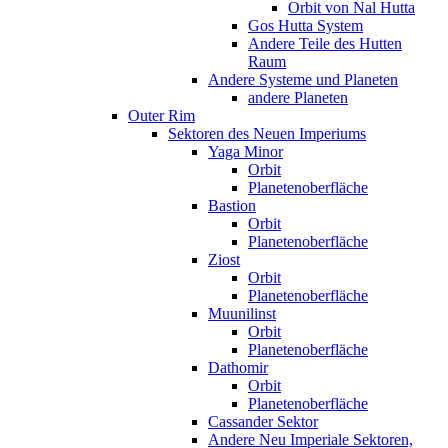
Orbit von Nal Hutta
Gos Hutta System
Andere Teile des Hutten
Raum
Andere Systeme und Planeten
andere Planeten
Outer Rim
Sektoren des Neuen Imperiums
Yaga Minor
Orbit
Planetenoberfläche
Bastion
Orbit
Planetenoberfläche
Ziost
Orbit
Planetenoberfläche
Muunilinst
Orbit
Planetenoberfläche
Dathomir
Orbit
Planetenoberfläche
Cassander Sektor
Andere Neu Imperiale Sektoren,