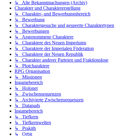
↳ Alte Bekanntmachungen (Archiv)
Charakter und Charaktererstellung
↳ Charakter- und Bewerbungsbereich
↳ Bewerbung
↳ Charaktergesuche und gesperrte Charaktertypen
↳ Bewerbungen
↳ Angenommene Charaktere
↳ Charaktere des Neuen Imperiums
↳ Charaktere der Imperialen Föderation
↳ Charaktere der Neuen Republik
↳ Charakter anderer Parteien und Fraktionslose
↳ Plotcharaktere
RPG Organisation
↳ Missionen
Ingamebereich
↳ Holonet
↳ Zwischensequenzen
↳ Archivierte Zwischensequenzen
↳ Datapads
Ingamebereich
↳ Tiefkern
↳ Tiefkernwelten
↳ Prakith
↳ Orbit