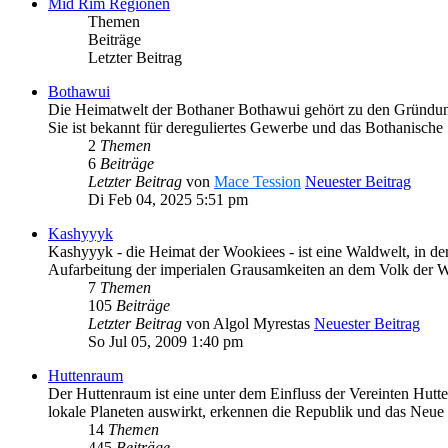
Mid Rim Regionen
Themen
Beiträge
Letzter Beitrag
Bothawui
Die Heimatwelt der Bothaner Bothawui gehört zu den Gründung
Sie ist bekannt für dereguliertes Gewerbe und das Bothanisch
2
Themen
6
Beiträge
Letzter Beitrag
von
Mace Tession
Neuester Beitrag
Di Feb 04, 2025 5:51 pm
Kashyyyk
Kashyyyk - die Heimat der Wookiees - ist eine Waldwelt, in 
Aufarbeitung der imperialen Grausamkeiten an dem Volk der 
7
Themen
105
Beiträge
Letzter Beitrag
von
Algol Myrestas
Neuester Beitrag
So Jul 05, 2009 1:40 pm
Huttenraum
Der Huttenraum ist eine unter dem Einfluss der Vereinten Hutt
lokale Planeten auswirkt, erkennen die Republik und das Neue
14
Themen
445
Beiträge