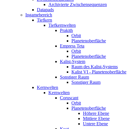
Archivierte Zwischensequenzen
Datapads
Ingamebereich
Tiefkern
Tiefkernwelten
Prakith
Orbit
Planetenoberfläche
Empress Teta
Orbit
Planetenoberfläche
Kalist-System
Raum des Kalist-Systems
Kalist VI - Planetenoberfläche
Sonstiger Raum
Sonstiger Raum
Kernwelten
Kernwelten
Coruscant
Orbit
Planetenoberfläche
Höhere Ebene
Mittlere Ebene
Untere Ebene
Kuat