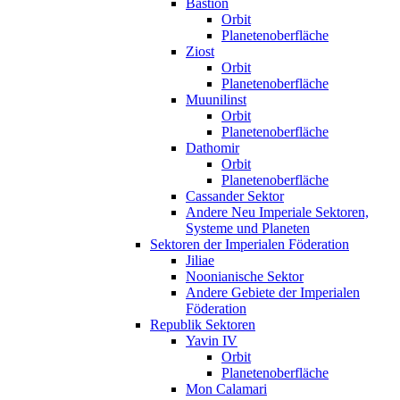
Bastion
Orbit
Planetenoberfläche
Ziost
Orbit
Planetenoberfläche
Muunilinst
Orbit
Planetenoberfläche
Dathomir
Orbit
Planetenoberfläche
Cassander Sektor
Andere Neu Imperiale Sektoren,
Systeme und Planeten
Sektoren der Imperialen Föderation
Jiliae
Noonianische Sektor
Andere Gebiete der Imperialen
Föderation
Republik Sektoren
Yavin IV
Orbit
Planetenoberfläche
Mon Calamari