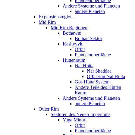
Planetenoberfläche
Andere Systeme und Planeten
andere Planeten
Expansionsregion
Mid Rim
Mid Rim Regionen
Bothawui
Bothan Sektor
Kashyyyk
Orbit
Planetenoberfläche
Huttenraum
Nal Hutta
Nar Shaddaa
Orbit von Nal Hutta
Gos Hutta System
Andere Teile des Hutten
Raum
Andere Systeme und Planeten
andere Planeten
Outer Rim
Sektoren des Neuen Imperiums
Yaga Minor
Orbit
Planetenoberfläche