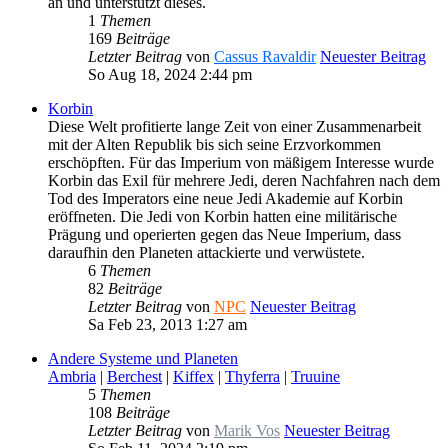
an und unterstützt dieses.
1
Themen
169
Beiträge
Letzter Beitrag
von
Cassus Ravaldir
Neuester Beitrag
So Aug 18, 2024 2:44 pm
Korbin
Diese Welt profitierte lange Zeit von einer Zusammenarbeit
mit der Alten Republik bis sich seine Erzvorkommen
erschöpften. Für das Imperium von mäßigem Interesse wurde
Korbin das Exil für mehrere Jedi, deren Nachfahren nach dem
Tod des Imperators eine neue Jedi Akademie auf Korbin
eröffneten. Die Jedi von Korbin hatten eine militärische
Prägung und operierten gegen das Neue Imperium, dass
daraufhin den Planeten attackierte und verwüstete.
6
Themen
82
Beiträge
Letzter Beitrag
von
NPC
Neuester Beitrag
Sa Feb 23, 2013 1:27 am
Andere Systeme und Planeten
Ambria
|
Berchest
|
Kiffex
|
Thyferra
|
Truuine
5
Themen
108
Beiträge
Letzter Beitrag
von
Marik Vos
Neuester Beitrag