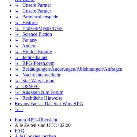
↳ Unsere Partner
↳ Unsere Partner
↳ Partnerrollenspiele
↳ Historie
↳ Endzeit/Mystik/Dark
↳ Science Fiction
↳ Fantasy
↳ Andere
↳ Hidden Empire
↳ Jedipedia.net
↳ RPG-Foren.com
↳ Bestätigungen/Änderungen/Ablehnungen/Anfragen
↳ Nachrichtenverkehr
↳ Star Wars Union
↳ OSWFC
↳ Angaben zum Forum
↳ Rechtliche Hinweise
Revans Faust - Das Star Wars RPG
↳ '
Foren RPG-Übersicht
Alle Zeiten sind
UTC+02:00
FAQ
Alle Cookies löschen