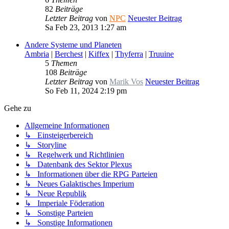
82
Beiträge
Letzter Beitrag
von
NPC
Neuester Beitrag
Sa Feb 23, 2013 1:27 am
Andere Systeme und Planeten
Ambria
|
Berchest
|
Kiffex
|
Thyferra
|
Truuine
5
Themen
108
Beiträge
Letzter Beitrag
von
Marik Vos
Neuester Beitrag
So Feb 11, 2024 2:19 pm
Gehe zu
Allgemeine Informationen
↳ Einsteigerbereich
↳ Storyline
↳ Regelwerk und Richtlinien
↳ Datenbank des Sektor Plexus
↳ Informationen über die RPG Parteien
↳ Neues Galaktisches Imperium
↳ Neue Republik
↳ Imperiale Föderation
↳ Sonstige Parteien
↳ Sonstige Informationen