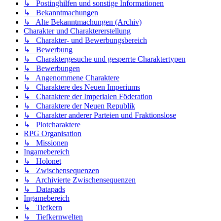
↳ Postinghilfen und sonstige Informationen
↳ Bekanntmachungen
↳ Alte Bekanntmachungen (Archiv)
Charakter und Charaktererstellung
↳ Charakter- und Bewerbungsbereich
↳ Bewerbung
↳ Charaktergesuche und gesperrte Charaktertypen
↳ Bewerbungen
↳ Angenommene Charaktere
↳ Charaktere des Neuen Imperiums
↳ Charaktere der Imperialen Föderation
↳ Charaktere der Neuen Republik
↳ Charakter anderer Parteien und Fraktionslose
↳ Plotcharaktere
RPG Organisation
↳ Missionen
Ingamebereich
↳ Holonet
↳ Zwischensequenzen
↳ Archivierte Zwischensequenzen
↳ Datapads
Ingamebereich
↳ Tiefkern
↳ Tiefkernwelten