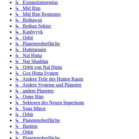
↳ Expansionsregion
↳ Mid Rim
↳ Mid Rim Regionen
↳ Bothawui
↳ Bothan Sektor
↳ Kashyyyk
↳ Orbit
↳ Planetenoberfläche
↳ Huttenraum
↳ Nal Hutta
↳ Nar Shaddaa
↳ Orbit von Nal Hutta
↳ Gos Hutta System
↳ Andere Teile des Hutten Raum
↳ Andere Systeme und Planeten
↳ andere Planeten
↳ Outer Rim
↳ Sektoren des Neuen Imperiums
↳ Yaga Minor
↳ Orbit
↳ Planetenoberfläche
↳ Bastion
↳ Orbit
↳ Planetenoberfläche