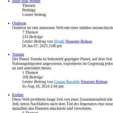
Inner Rim Welten
Themen
Beiträge
Letzter Beitrag
Onderon
Onderon ist eine autonome Welt mit einer stabilen monarchisc
7
Themen
233
Beiträge
Letzter Beitrag
von
Slynth
Neuester Beitrag
Di Jan 07, 2025 2:08 pm
Tennda
Der Planet Tennda ist Industriell geprägter Planet, auf dem S
Nahrungsimporten angewiesen, exportieren im Gegenzug jedoch 
an und unterstützt dieses.
1
Themen
169
Beiträge
Letzter Beitrag
von
Cassus Ravaldir
Neuester Beitrag
So Aug 18, 2024 2:44 pm
Korbin
Diese Welt profitierte lange Zeit von einer Zusammenarbeit m
Jedi, deren Nachfahren nach dem Tod des Imperators eine neue
daraufhin den Planeten attackierte und verwüstete.
6
Themen