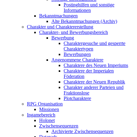
Postinghilfen und sonstige
Informationen
Bekanntmachungen
Alte Bekanntmachungen (Archiv)
Charakter und Charaktererstellung
Charakter- und Bewerbungsbereich
Bewerbung
Charaktergesuche und gesperrte
Charaktertypen
Bewerbungen
Angenommene Charaktere
Charaktere des Neuen Imperiums
Charaktere der Imperialen
Föderation
Charaktere der Neuen Republik
Charakter anderer Parteien und
Fraktionslose
Plotcharaktere
RPG Organisation
Missionen
Ingamebereich
Holonet
Zwischensequenzen
Archivierte Zwischensequenzen
Datapads