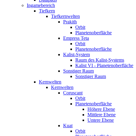
Ingamebereich
Tiefkern
Tiefkernwelten
Prakith
Orbit
Planetenoberfläche
Empress Teta
Orbit
Planetenoberfläche
Kalist-System
Raum des Kalist-Systems
Kalist VI - Planetenoberfläche
Sonstiger Raum
Sonstiger Raum
Kernwelten
Kernwelten
Coruscant
Orbit
Planetenoberfläche
Höhere Ebene
Mittlere Ebene
Untere Ebene
Kuat
Orbit