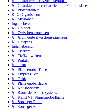
↳ Charaktere der Neuen Republik
↳ Charakter anderer Parteien und Fraktionslose
↳ Plotcharaktere
RPG Organisation
↳ Missionen
Ingamebereich
↳ Holonet
↳ Zwischensequenzen
↳ Archivierte Zwischensequenzen
↳ Datapads
Ingamebereich
↳ Tiefkern
↳ Tiefkernwelten
↳ Prakith
↳ Orbit
↳ Planetenoberfläche
↳ Empress Teta
↳ Orbit
↳ Planetenoberfläche
↳ Kalist-System
↳ Raum des Kalist-Systems
↳ Kalist VI - Planetenoberfläche
↳ Sonstiger Raum
↳ Sonstiger Raum