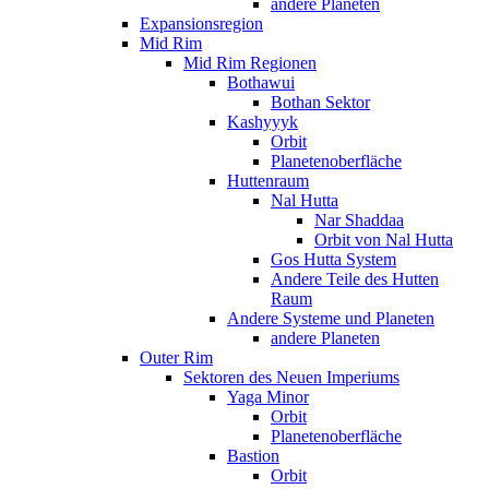
andere Planeten
Expansionsregion
Mid Rim
Mid Rim Regionen
Bothawui
Bothan Sektor
Kashyyyk
Orbit
Planetenoberfläche
Huttenraum
Nal Hutta
Nar Shaddaa
Orbit von Nal Hutta
Gos Hutta System
Andere Teile des Hutten
Raum
Andere Systeme und Planeten
andere Planeten
Outer Rim
Sektoren des Neuen Imperiums
Yaga Minor
Orbit
Planetenoberfläche
Bastion
Orbit