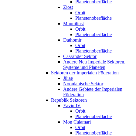
Planetenoberfläche
Ziost
Orbit
Planetenoberfläche
Muunilinst
Orbit
Planetenoberfläche
Dathomir
Orbit
Planetenoberfläche
Cassander Sektor
Andere Neu Imperiale Sektoren,
Systeme und Planeten
Sektoren der Imperialen Föderation
Jiliae
Noonianische Sektor
Andere Gebiete der Imperialen
Föderation
Republik Sektoren
Yavin IV
Orbit
Planetenoberfläche
Mon Calamari
Orbit
Planetenoberfläche