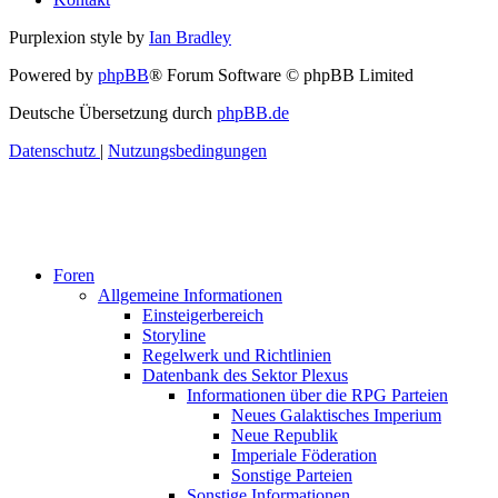
Purplexion style by
Ian Bradley
Powered by
phpBB
® Forum Software © phpBB Limited
Deutsche Übersetzung durch
phpBB.de
Datenschutz
|
Nutzungsbedingungen
Foren
Allgemeine Informationen
Einsteigerbereich
Storyline
Regelwerk und Richtlinien
Datenbank des Sektor Plexus
Informationen über die RPG Parteien
Neues Galaktisches Imperium
Neue Republik
Imperiale Föderation
Sonstige Parteien
Sonstige Informationen