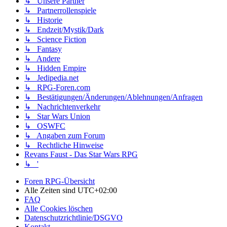
↳ Unsere Partner
↳ Partnerrollenspiele
↳ Historie
↳ Endzeit/Mystik/Dark
↳ Science Fiction
↳ Fantasy
↳ Andere
↳ Hidden Empire
↳ Jedipedia.net
↳ RPG-Foren.com
↳ Bestätigungen/Änderungen/Ablehnungen/Anfragen
↳ Nachrichtenverkehr
↳ Star Wars Union
↳ OSWFC
↳ Angaben zum Forum
↳ Rechtliche Hinweise
Revans Faust - Das Star Wars RPG
↳ '
Foren RPG-Übersicht
Alle Zeiten sind
UTC+02:00
FAQ
Alle Cookies löschen
Datenschutzrichtlinie/DSGVO
Kontakt