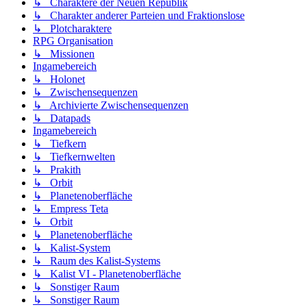
↳ Charaktere der Neuen Republik
↳ Charakter anderer Parteien und Fraktionslose
↳ Plotcharaktere
RPG Organisation
↳ Missionen
Ingamebereich
↳ Holonet
↳ Zwischensequenzen
↳ Archivierte Zwischensequenzen
↳ Datapads
Ingamebereich
↳ Tiefkern
↳ Tiefkernwelten
↳ Prakith
↳ Orbit
↳ Planetenoberfläche
↳ Empress Teta
↳ Orbit
↳ Planetenoberfläche
↳ Kalist-System
↳ Raum des Kalist-Systems
↳ Kalist VI - Planetenoberfläche
↳ Sonstiger Raum
↳ Sonstiger Raum