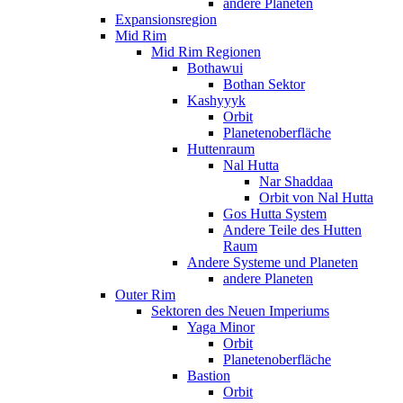
andere Planeten
Expansionsregion
Mid Rim
Mid Rim Regionen
Bothawui
Bothan Sektor
Kashyyyk
Orbit
Planetenoberfläche
Huttenraum
Nal Hutta
Nar Shaddaa
Orbit von Nal Hutta
Gos Hutta System
Andere Teile des Hutten
Raum
Andere Systeme und Planeten
andere Planeten
Outer Rim
Sektoren des Neuen Imperiums
Yaga Minor
Orbit
Planetenoberfläche
Bastion
Orbit