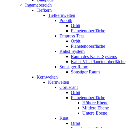
Ingamebereich
Tiefkern
Tiefkernwelten
Prakith
Orbit
Planetenoberfläche
Empress Teta
Orbit
Planetenoberfläche
Kalist-System
Raum des Kalist-Systems
Kalist VI - Planetenoberfläche
Sonstiger Raum
Sonstiger Raum
Kernwelten
Kernwelten
Coruscant
Orbit
Planetenoberfläche
Höhere Ebene
Mittlere Ebene
Untere Ebene
Kuat
Orbit