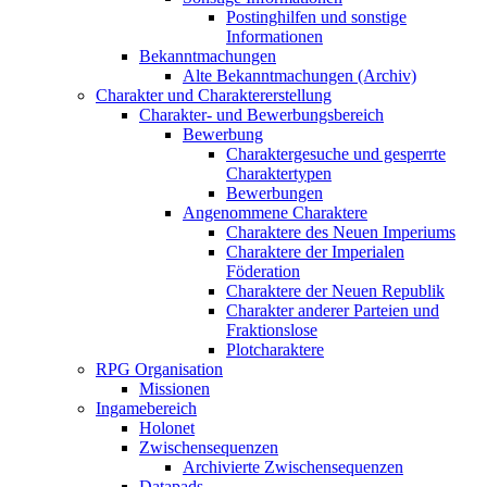
Postinghilfen und sonstige
Informationen
Bekanntmachungen
Alte Bekanntmachungen (Archiv)
Charakter und Charaktererstellung
Charakter- und Bewerbungsbereich
Bewerbung
Charaktergesuche und gesperrte
Charaktertypen
Bewerbungen
Angenommene Charaktere
Charaktere des Neuen Imperiums
Charaktere der Imperialen
Föderation
Charaktere der Neuen Republik
Charakter anderer Parteien und
Fraktionslose
Plotcharaktere
RPG Organisation
Missionen
Ingamebereich
Holonet
Zwischensequenzen
Archivierte Zwischensequenzen
Datapads