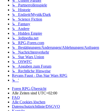
↳ Unsere Partner
↳ Partnerrollenspiele
↳ Historie
↳ Endzeit/Mystik/Dark
↳ Science Fiction
↳ Fantasy
↳ Andere
↳ Hidden Empire
↳ Jedipedia.net
↳ RPG-Foren.com
↳ Bestätigungen/Änderungen/Ablehnungen/Anfragen
↳ Nachrichtenverkehr
↳ Star Wars Union
↳ OSWFC
↳ Angaben zum Forum
↳ Rechtliche Hinweise
Revans Faust - Das Star Wars RPG
↳ '
Foren RPG-Übersicht
Alle Zeiten sind
UTC+02:00
FAQ
Alle Cookies löschen
Datenschutzrichtlinie/DSGVO
Kontakt