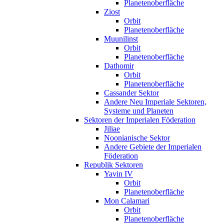
Planetenoberfläche
Ziost
Orbit
Planetenoberfläche
Muunilinst
Orbit
Planetenoberfläche
Dathomir
Orbit
Planetenoberfläche
Cassander Sektor
Andere Neu Imperiale Sektoren,
Systeme und Planeten
Sektoren der Imperialen Föderation
Jiliae
Noonianische Sektor
Andere Gebiete der Imperialen
Föderation
Republik Sektoren
Yavin IV
Orbit
Planetenoberfläche
Mon Calamari
Orbit
Planetenoberfläche