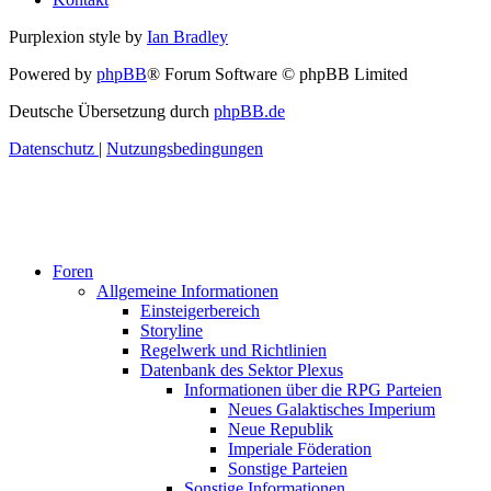
Purplexion style by
Ian Bradley
Powered by
phpBB
® Forum Software © phpBB Limited
Deutsche Übersetzung durch
phpBB.de
Datenschutz
|
Nutzungsbedingungen
Foren
Allgemeine Informationen
Einsteigerbereich
Storyline
Regelwerk und Richtlinien
Datenbank des Sektor Plexus
Informationen über die RPG Parteien
Neues Galaktisches Imperium
Neue Republik
Imperiale Föderation
Sonstige Parteien
Sonstige Informationen