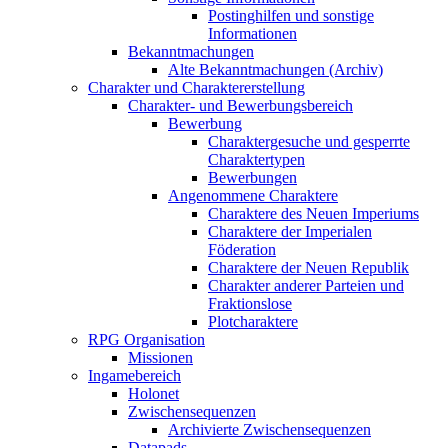
Postinghilfen und sonstige
Informationen
Bekanntmachungen
Alte Bekanntmachungen (Archiv)
Charakter und Charaktererstellung
Charakter- und Bewerbungsbereich
Bewerbung
Charaktergesuche und gesperrte
Charaktertypen
Bewerbungen
Angenommene Charaktere
Charaktere des Neuen Imperiums
Charaktere der Imperialen
Föderation
Charaktere der Neuen Republik
Charakter anderer Parteien und
Fraktionslose
Plotcharaktere
RPG Organisation
Missionen
Ingamebereich
Holonet
Zwischensequenzen
Archivierte Zwischensequenzen
Datapads