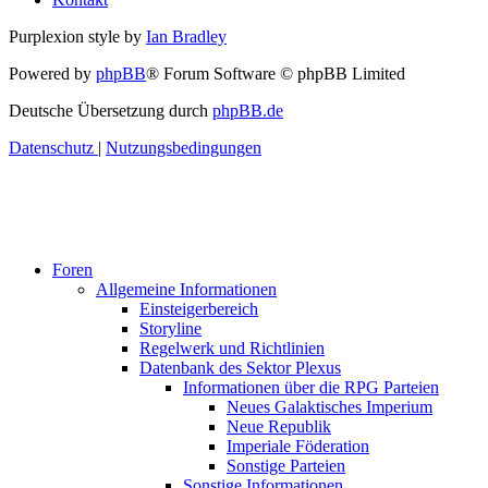
Purplexion style by
Ian Bradley
Powered by
phpBB
® Forum Software © phpBB Limited
Deutsche Übersetzung durch
phpBB.de
Datenschutz
|
Nutzungsbedingungen
Foren
Allgemeine Informationen
Einsteigerbereich
Storyline
Regelwerk und Richtlinien
Datenbank des Sektor Plexus
Informationen über die RPG Parteien
Neues Galaktisches Imperium
Neue Republik
Imperiale Föderation
Sonstige Parteien
Sonstige Informationen