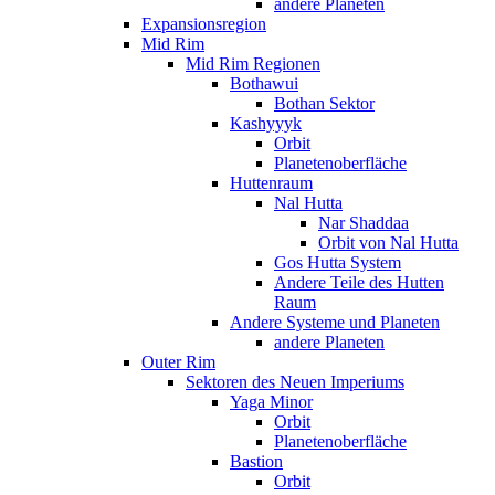
andere Planeten
Expansionsregion
Mid Rim
Mid Rim Regionen
Bothawui
Bothan Sektor
Kashyyyk
Orbit
Planetenoberfläche
Huttenraum
Nal Hutta
Nar Shaddaa
Orbit von Nal Hutta
Gos Hutta System
Andere Teile des Hutten
Raum
Andere Systeme und Planeten
andere Planeten
Outer Rim
Sektoren des Neuen Imperiums
Yaga Minor
Orbit
Planetenoberfläche
Bastion
Orbit