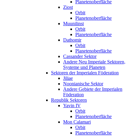
Planetenoberfläche
Ziost
Orbit
Planetenoberfläche
Muunilinst
Orbit
Planetenoberfläche
Dathomir
Orbit
Planetenoberfläche
Cassander Sektor
Andere Neu Imperiale Sektoren,
Systeme und Planeten
Sektoren der Imperialen Föderation
Jiliae
Noonianische Sektor
Andere Gebiete der Imperialen
Föderation
Republik Sektoren
Yavin IV
Orbit
Planetenoberfläche
Mon Calamari
Orbit
Planetenoberfläche