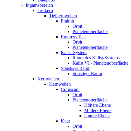
Ingamebereich
Tiefkern
Tiefkernwelten
Prakith
Orbit
Planetenoberfläche
Empress Teta
Orbit
Planetenoberfläche
Kalist-System
Raum des Kalist-Systems
Kalist VI - Planetenoberfläche
Sonstiger Raum
Sonstiger Raum
Kernwelten
Kernwelten
Coruscant
Orbit
Planetenoberfläche
Höhere Ebene
Mittlere Ebene
Untere Ebene
Kuat
Orbit