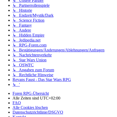
↳ Unsere Partner
↳ Partnerrollenspiele
↳ Historie
↳ Endzeit/Mystik/Dark
↳ Science Fiction
↳ Fantasy
↳ Andere
↳ Hidden Empire
↳ Jedipedia.net
↳ RPG-Foren.com
↳ Bestätigungen/Änderungen/Ablehnungen/Anfragen
↳ Nachrichtenverkehr
↳ Star Wars Union
↳ OSWFC
↳ Angaben zum Forum
↳ Rechtliche Hinweise
Revans Faust - Das Star Wars RPG
↳ '
Foren RPG-Übersicht
Alle Zeiten sind
UTC+02:00
FAQ
Alle Cookies löschen
Datenschutzrichtlinie/DSGVO
Kontakt