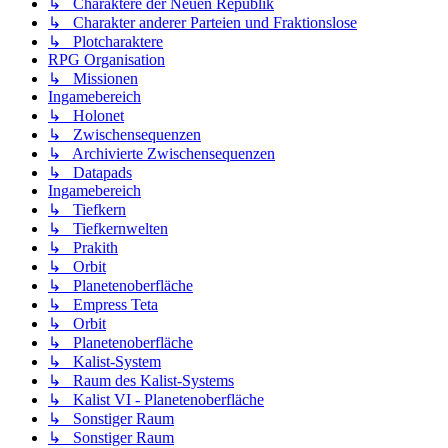
↳ Charaktere der Neuen Republik
↳ Charakter anderer Parteien und Fraktionslose
↳ Plotcharaktere
RPG Organisation
↳ Missionen
Ingamebereich
↳ Holonet
↳ Zwischensequenzen
↳ Archivierte Zwischensequenzen
↳ Datapads
Ingamebereich
↳ Tiefkern
↳ Tiefkernwelten
↳ Prakith
↳ Orbit
↳ Planetenoberfläche
↳ Empress Teta
↳ Orbit
↳ Planetenoberfläche
↳ Kalist-System
↳ Raum des Kalist-Systems
↳ Kalist VI - Planetenoberfläche
↳ Sonstiger Raum
↳ Sonstiger Raum