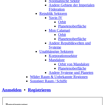
Noonianische Sektor
Andere Gebiete der Imperialen
Föderation
Republik Sektoren
Yavin IV
Orbit
Planetenoberfläche
Mon Calamari
Orbit
Planetenoberfläche
Andere Republikwelten und
Systeme
Unabhängige Sektoren
Korporationssektor
Mandalore
Orbit von Mandalore
Planetenoberfläche
Andere Systeme und Planeten
Wilder Raum & Unbekannte Regionen
Sonstiger Raum / Schiffe
Anmelden
•
Registrieren
Benutzername: