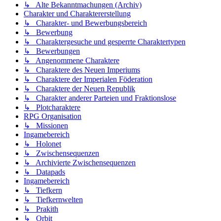
↳ Alte Bekanntmachungen (Archiv)
Charakter und Charaktererstellung
↳ Charakter- und Bewerbungsbereich
↳ Bewerbung
↳ Charaktergesuche und gesperrte Charaktertypen
↳ Bewerbungen
↳ Angenommene Charaktere
↳ Charaktere des Neuen Imperiums
↳ Charaktere der Imperialen Föderation
↳ Charaktere der Neuen Republik
↳ Charakter anderer Parteien und Fraktionslose
↳ Plotcharaktere
RPG Organisation
↳ Missionen
Ingamebereich
↳ Holonet
↳ Zwischensequenzen
↳ Archivierte Zwischensequenzen
↳ Datapads
Ingamebereich
↳ Tiefkern
↳ Tiefkernwelten
↳ Prakith
↳ Orbit