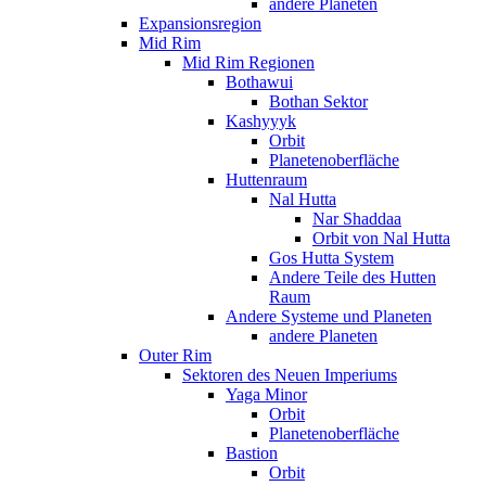
andere Planeten
Expansionsregion
Mid Rim
Mid Rim Regionen
Bothawui
Bothan Sektor
Kashyyyk
Orbit
Planetenoberfläche
Huttenraum
Nal Hutta
Nar Shaddaa
Orbit von Nal Hutta
Gos Hutta System
Andere Teile des Hutten
Raum
Andere Systeme und Planeten
andere Planeten
Outer Rim
Sektoren des Neuen Imperiums
Yaga Minor
Orbit
Planetenoberfläche
Bastion
Orbit