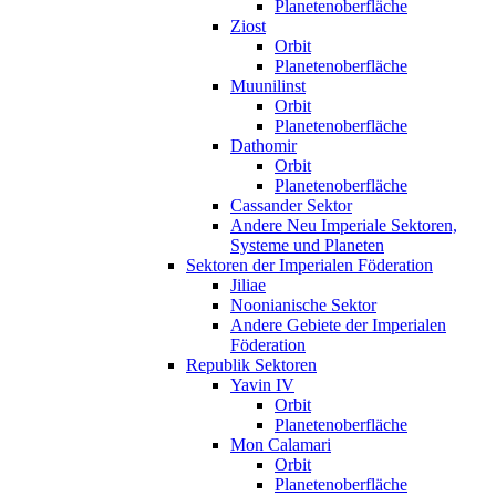
Planetenoberfläche
Ziost
Orbit
Planetenoberfläche
Muunilinst
Orbit
Planetenoberfläche
Dathomir
Orbit
Planetenoberfläche
Cassander Sektor
Andere Neu Imperiale Sektoren,
Systeme und Planeten
Sektoren der Imperialen Föderation
Jiliae
Noonianische Sektor
Andere Gebiete der Imperialen
Föderation
Republik Sektoren
Yavin IV
Orbit
Planetenoberfläche
Mon Calamari
Orbit
Planetenoberfläche