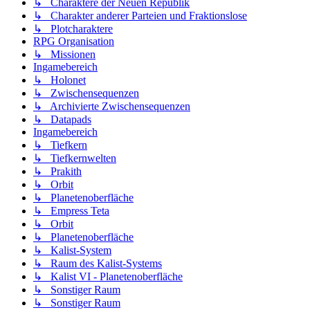
↳ Charaktere der Neuen Republik
↳ Charakter anderer Parteien und Fraktionslose
↳ Plotcharaktere
RPG Organisation
↳ Missionen
Ingamebereich
↳ Holonet
↳ Zwischensequenzen
↳ Archivierte Zwischensequenzen
↳ Datapads
Ingamebereich
↳ Tiefkern
↳ Tiefkernwelten
↳ Prakith
↳ Orbit
↳ Planetenoberfläche
↳ Empress Teta
↳ Orbit
↳ Planetenoberfläche
↳ Kalist-System
↳ Raum des Kalist-Systems
↳ Kalist VI - Planetenoberfläche
↳ Sonstiger Raum
↳ Sonstiger Raum