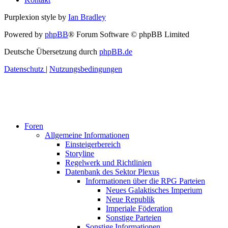
Purplexion style by
Ian Bradley
Powered by
phpBB
® Forum Software © phpBB Limited
Deutsche Übersetzung durch
phpBB.de
Datenschutz
|
Nutzungsbedingungen
Foren
Allgemeine Informationen
Einsteigerbereich
Storyline
Regelwerk und Richtlinien
Datenbank des Sektor Plexus
Informationen über die RPG Parteien
Neues Galaktisches Imperium
Neue Republik
Imperiale Föderation
Sonstige Parteien
Sonstige Informationen