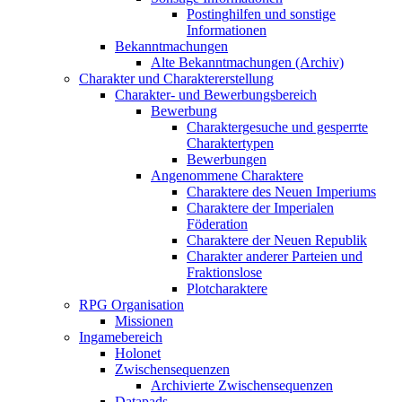
Postinghilfen und sonstige
Informationen
Bekanntmachungen
Alte Bekanntmachungen (Archiv)
Charakter und Charaktererstellung
Charakter- und Bewerbungsbereich
Bewerbung
Charaktergesuche und gesperrte
Charaktertypen
Bewerbungen
Angenommene Charaktere
Charaktere des Neuen Imperiums
Charaktere der Imperialen
Föderation
Charaktere der Neuen Republik
Charakter anderer Parteien und
Fraktionslose
Plotcharaktere
RPG Organisation
Missionen
Ingamebereich
Holonet
Zwischensequenzen
Archivierte Zwischensequenzen
Datapads