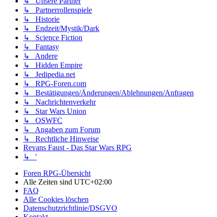
↳ Unsere Partner
↳ Partnerrollenspiele
↳ Historie
↳ Endzeit/Mystik/Dark
↳ Science Fiction
↳ Fantasy
↳ Andere
↳ Hidden Empire
↳ Jedipedia.net
↳ RPG-Foren.com
↳ Bestätigungen/Änderungen/Ablehnungen/Anfragen
↳ Nachrichtenverkehr
↳ Star Wars Union
↳ OSWFC
↳ Angaben zum Forum
↳ Rechtliche Hinweise
Revans Faust - Das Star Wars RPG
↳ '
Foren RPG-Übersicht
Alle Zeiten sind
UTC+02:00
FAQ
Alle Cookies löschen
Datenschutzrichtlinie/DSGVO
Kontakt