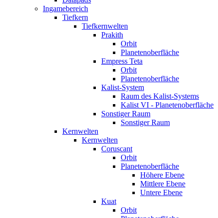
Ingamebereich
Tiefkern
Tiefkernwelten
Prakith
Orbit
Planetenoberfläche
Empress Teta
Orbit
Planetenoberfläche
Kalist-System
Raum des Kalist-Systems
Kalist VI - Planetenoberfläche
Sonstiger Raum
Sonstiger Raum
Kernwelten
Kernwelten
Coruscant
Orbit
Planetenoberfläche
Höhere Ebene
Mittlere Ebene
Untere Ebene
Kuat
Orbit