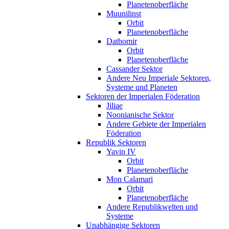
Planetenoberfläche
Muunilinst
Orbit
Planetenoberfläche
Dathomir
Orbit
Planetenoberfläche
Cassander Sektor
Andere Neu Imperiale Sektoren,
Systeme und Planeten
Sektoren der Imperialen Föderation
Jiliae
Noonianische Sektor
Andere Gebiete der Imperialen
Föderation
Republik Sektoren
Yavin IV
Orbit
Planetenoberfläche
Mon Calamari
Orbit
Planetenoberfläche
Andere Republikwelten und
Systeme
Unabhängige Sektoren