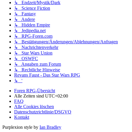
↳ Endzeit/Mystik/Dark
↳ Science Fiction
↳ Fantasy
↳ Andere
↳ Hidden Empire
↳ Jedipedia.net
↳ RPG-Foren.com
↳ Bestätigungen/Änderungen/Ablehnungen/Anfragen
↳ Nachrichtenverkehr
↳ Star Wars Union
↳ OSWFC
↳ Angaben zum Forum
↳ Rechtliche Hinweise
Revans Faust - Das Star Wars RPG
↳ '
Foren RPG-Übersicht
Alle Zeiten sind
UTC+02:00
FAQ
Alle Cookies löschen
Datenschutzrichtlinie/DSGVO
Kontakt
Purplexion style by
Ian Bradley