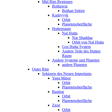
Mid Rim Regionen
Bothawui
Bothan Sektor
Kashyyyk
Orbit
Planetenoberfläche
Huttenraum
Nal Hutta
Nar Shaddaa
Orbit von Nal Hutta
Gos Hutta System
Andere Teile des Hutten
Raum
Andere Systeme und Planeten
andere Planeten
Outer Rim
Sektoren des Neuen Imperiums
Yaga Minor
Orbit
Planetenoberfläche
Bastion
Orbit
Planetenoberfläche
Ziost
Orbit