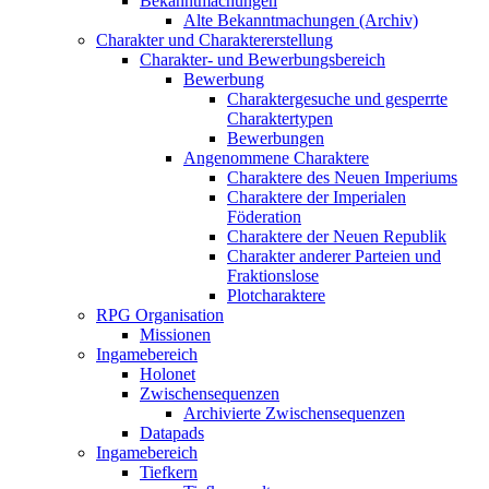
Bekanntmachungen
Alte Bekanntmachungen (Archiv)
Charakter und Charaktererstellung
Charakter- und Bewerbungsbereich
Bewerbung
Charaktergesuche und gesperrte
Charaktertypen
Bewerbungen
Angenommene Charaktere
Charaktere des Neuen Imperiums
Charaktere der Imperialen
Föderation
Charaktere der Neuen Republik
Charakter anderer Parteien und
Fraktionslose
Plotcharaktere
RPG Organisation
Missionen
Ingamebereich
Holonet
Zwischensequenzen
Archivierte Zwischensequenzen
Datapads
Ingamebereich
Tiefkern