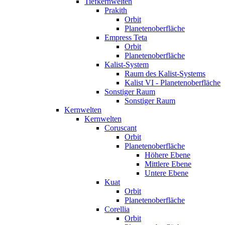
Tiefkernwelten
Prakith
Orbit
Planetenoberfläche
Empress Teta
Orbit
Planetenoberfläche
Kalist-System
Raum des Kalist-Systems
Kalist VI - Planetenoberfläche
Sonstiger Raum
Sonstiger Raum
Kernwelten
Kernwelten
Coruscant
Orbit
Planetenoberfläche
Höhere Ebene
Mittlere Ebene
Untere Ebene
Kuat
Orbit
Planetenoberfläche
Corellia
Orbit