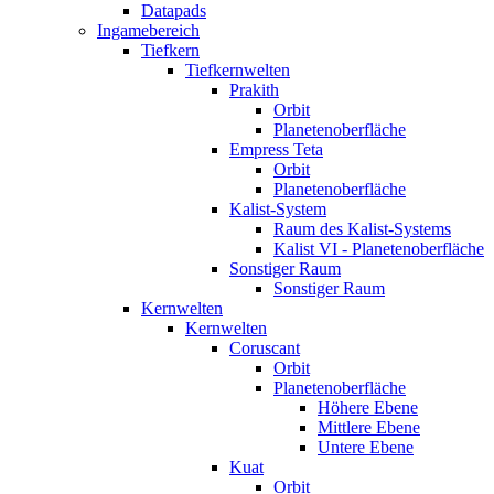
Datapads
Ingamebereich
Tiefkern
Tiefkernwelten
Prakith
Orbit
Planetenoberfläche
Empress Teta
Orbit
Planetenoberfläche
Kalist-System
Raum des Kalist-Systems
Kalist VI - Planetenoberfläche
Sonstiger Raum
Sonstiger Raum
Kernwelten
Kernwelten
Coruscant
Orbit
Planetenoberfläche
Höhere Ebene
Mittlere Ebene
Untere Ebene
Kuat
Orbit