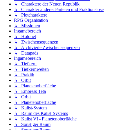
↳ Charaktere der Neuen Republik
↳ Charakter anderer Parteien und Fraktionslose
↳ Plotcharaktere
RPG Organisation
↳ Missionen
Ingamebereich
↳ Holonet
↳ Zwischensequenzen
↳ Archivierte Zwischensequenzen
↳ Datapads
Ingamebereich
↳ Tiefkern
↳ Tiefkernwelten
↳ Prakith
↳ Orbit
↳ Planetenoberfläche
↳ Empress Teta
↳ Orbit
↳ Planetenoberfläche
↳ Kalist-System
↳ Raum des Kalist-Systems
↳ Kalist VI - Planetenoberfläche
↳ Sonstiger Raum
↳ Sonstiger Raum