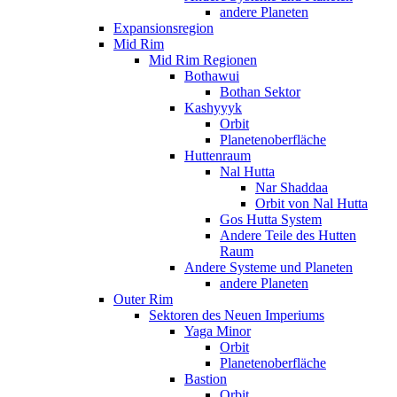
andere Planeten
Expansionsregion
Mid Rim
Mid Rim Regionen
Bothawui
Bothan Sektor
Kashyyyk
Orbit
Planetenoberfläche
Huttenraum
Nal Hutta
Nar Shaddaa
Orbit von Nal Hutta
Gos Hutta System
Andere Teile des Hutten
Raum
Andere Systeme und Planeten
andere Planeten
Outer Rim
Sektoren des Neuen Imperiums
Yaga Minor
Orbit
Planetenoberfläche
Bastion
Orbit