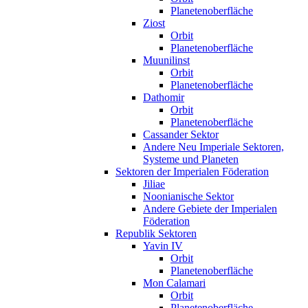
Planetenoberfläche
Ziost
Orbit
Planetenoberfläche
Muunilinst
Orbit
Planetenoberfläche
Dathomir
Orbit
Planetenoberfläche
Cassander Sektor
Andere Neu Imperiale Sektoren,
Systeme und Planeten
Sektoren der Imperialen Föderation
Jiliae
Noonianische Sektor
Andere Gebiete der Imperialen
Föderation
Republik Sektoren
Yavin IV
Orbit
Planetenoberfläche
Mon Calamari
Orbit
Planetenoberfläche