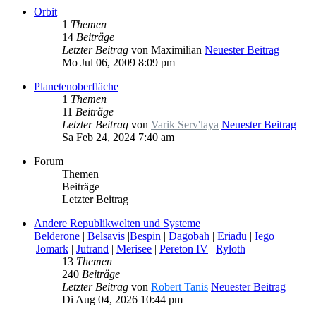
Orbit
1
Themen
14
Beiträge
Letzter Beitrag
von
Maximilian
Neuester Beitrag
Mo Jul 06, 2009 8:09 pm
Planetenoberfläche
1
Themen
11
Beiträge
Letzter Beitrag
von
Varik Serv'laya
Neuester Beitrag
Sa Feb 24, 2024 7:40 am
Forum
Themen
Beiträge
Letzter Beitrag
Andere Republikwelten und Systeme
Belderone
|
Belsavis
|
Bespin
|
Dagobah
|
Eriadu
|
Iego
|
Jomark
|
Jutrand
|
Merisee
|
Pereton IV
|
Ryloth
13
Themen
240
Beiträge
Letzter Beitrag
von
Robert Tanis
Neuester Beitrag
Di Aug 04, 2026 10:44 pm