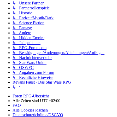
↳ Unsere Partner
↳ Partnerrollenspiele
↳ Historie
↳ Endzeit/Mystik/Dark
↳ Science Fiction
↳ Fantasy
↳ Andere
↳ Hidden Empire
↳ Jedipedia.net
↳ RPG-Foren.com
↳ Bestätigungen/Änderungen/Ablehnungen/Anfragen
↳ Nachrichtenverkehr
↳ Star Wars Union
↳ OSWFC
↳ Angaben zum Forum
↳ Rechtliche Hinweise
Revans Faust - Das Star Wars RPG
↳ '
Foren RPG-Übersicht
Alle Zeiten sind
UTC+02:00
FAQ
Alle Cookies löschen
Datenschutzrichtlinie/DSGVO