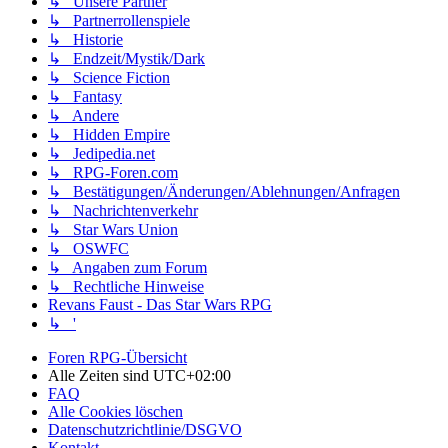
↳ Unsere Partner
↳ Partnerrollenspiele
↳ Historie
↳ Endzeit/Mystik/Dark
↳ Science Fiction
↳ Fantasy
↳ Andere
↳ Hidden Empire
↳ Jedipedia.net
↳ RPG-Foren.com
↳ Bestätigungen/Änderungen/Ablehnungen/Anfragen
↳ Nachrichtenverkehr
↳ Star Wars Union
↳ OSWFC
↳ Angaben zum Forum
↳ Rechtliche Hinweise
Revans Faust - Das Star Wars RPG
↳ '
Foren RPG-Übersicht
Alle Zeiten sind
UTC+02:00
FAQ
Alle Cookies löschen
Datenschutzrichtlinie/DSGVO
Kontakt