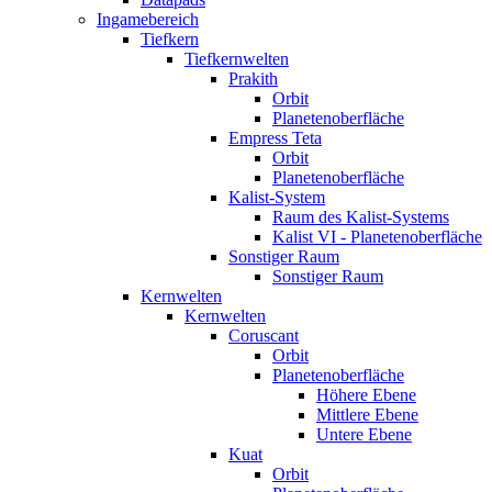
Ingamebereich
Tiefkern
Tiefkernwelten
Prakith
Orbit
Planetenoberfläche
Empress Teta
Orbit
Planetenoberfläche
Kalist-System
Raum des Kalist-Systems
Kalist VI - Planetenoberfläche
Sonstiger Raum
Sonstiger Raum
Kernwelten
Kernwelten
Coruscant
Orbit
Planetenoberfläche
Höhere Ebene
Mittlere Ebene
Untere Ebene
Kuat
Orbit