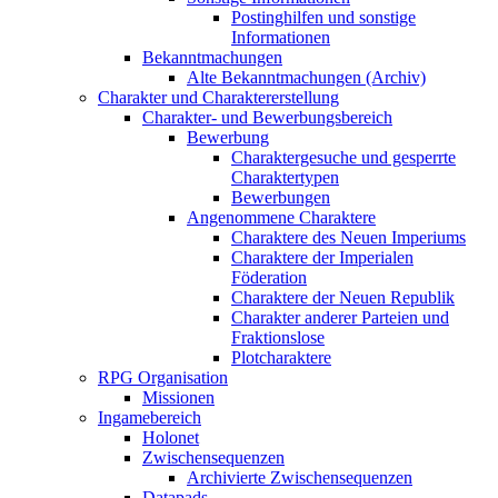
Postinghilfen und sonstige
Informationen
Bekanntmachungen
Alte Bekanntmachungen (Archiv)
Charakter und Charaktererstellung
Charakter- und Bewerbungsbereich
Bewerbung
Charaktergesuche und gesperrte
Charaktertypen
Bewerbungen
Angenommene Charaktere
Charaktere des Neuen Imperiums
Charaktere der Imperialen
Föderation
Charaktere der Neuen Republik
Charakter anderer Parteien und
Fraktionslose
Plotcharaktere
RPG Organisation
Missionen
Ingamebereich
Holonet
Zwischensequenzen
Archivierte Zwischensequenzen
Datapads