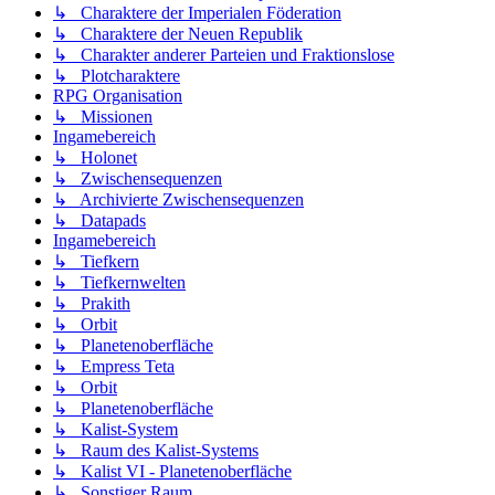
↳ Charaktere der Imperialen Föderation
↳ Charaktere der Neuen Republik
↳ Charakter anderer Parteien und Fraktionslose
↳ Plotcharaktere
RPG Organisation
↳ Missionen
Ingamebereich
↳ Holonet
↳ Zwischensequenzen
↳ Archivierte Zwischensequenzen
↳ Datapads
Ingamebereich
↳ Tiefkern
↳ Tiefkernwelten
↳ Prakith
↳ Orbit
↳ Planetenoberfläche
↳ Empress Teta
↳ Orbit
↳ Planetenoberfläche
↳ Kalist-System
↳ Raum des Kalist-Systems
↳ Kalist VI - Planetenoberfläche
↳ Sonstiger Raum