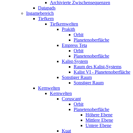
Archivierte Zwischensequenzen
Datapads
Ingamebereich
Tiefkern
Tiefkernwelten
Prakith
Orbit
Planetenoberfläche
Empress Teta
Orbit
Planetenoberfläche
Kalist-System
Raum des Kalist-Systems
Kalist VI - Planetenoberfläche
Sonstiger Raum
Sonstiger Raum
Kernwelten
Kernwelten
Coruscant
Orbit
Planetenoberfläche
Höhere Ebene
Mittlere Ebene
Untere Ebene
Kuat