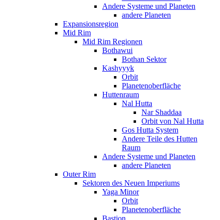
Andere Systeme und Planeten
andere Planeten
Expansionsregion
Mid Rim
Mid Rim Regionen
Bothawui
Bothan Sektor
Kashyyyk
Orbit
Planetenoberfläche
Huttenraum
Nal Hutta
Nar Shaddaa
Orbit von Nal Hutta
Gos Hutta System
Andere Teile des Hutten
Raum
Andere Systeme und Planeten
andere Planeten
Outer Rim
Sektoren des Neuen Imperiums
Yaga Minor
Orbit
Planetenoberfläche
Bastion