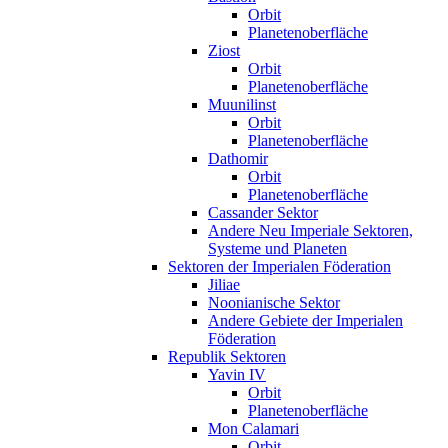
Orbit
Planetenoberfläche
Ziost
Orbit
Planetenoberfläche
Muunilinst
Orbit
Planetenoberfläche
Dathomir
Orbit
Planetenoberfläche
Cassander Sektor
Andere Neu Imperiale Sektoren,
Systeme und Planeten
Sektoren der Imperialen Föderation
Jiliae
Noonianische Sektor
Andere Gebiete der Imperialen
Föderation
Republik Sektoren
Yavin IV
Orbit
Planetenoberfläche
Mon Calamari
Orbit