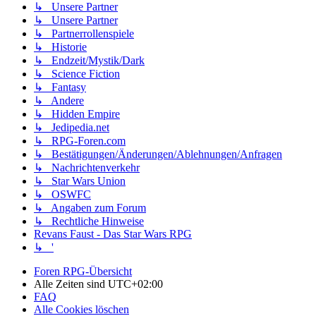
↳ Unsere Partner
↳ Unsere Partner
↳ Partnerrollenspiele
↳ Historie
↳ Endzeit/Mystik/Dark
↳ Science Fiction
↳ Fantasy
↳ Andere
↳ Hidden Empire
↳ Jedipedia.net
↳ RPG-Foren.com
↳ Bestätigungen/Änderungen/Ablehnungen/Anfragen
↳ Nachrichtenverkehr
↳ Star Wars Union
↳ OSWFC
↳ Angaben zum Forum
↳ Rechtliche Hinweise
Revans Faust - Das Star Wars RPG
↳ '
Foren RPG-Übersicht
Alle Zeiten sind
UTC+02:00
FAQ
Alle Cookies löschen