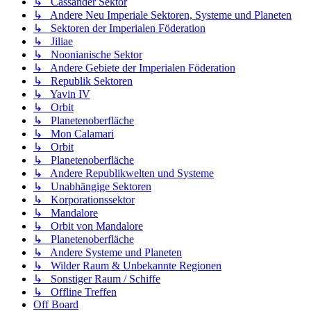
↳ Cassander Sektor
↳ Andere Neu Imperiale Sektoren, Systeme und Planeten
↳ Sektoren der Imperialen Föderation
↳ Jiliae
↳ Noonianische Sektor
↳ Andere Gebiete der Imperialen Föderation
↳ Republik Sektoren
↳ Yavin IV
↳ Orbit
↳ Planetenoberfläche
↳ Mon Calamari
↳ Orbit
↳ Planetenoberfläche
↳ Andere Republikwelten und Systeme
↳ Unabhängige Sektoren
↳ Korporationssektor
↳ Mandalore
↳ Orbit von Mandalore
↳ Planetenoberfläche
↳ Andere Systeme und Planeten
↳ Wilder Raum & Unbekannte Regionen
↳ Sonstiger Raum / Schiffe
↳ Offline Treffen
Off Board