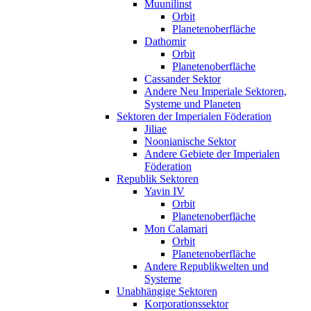
Muunilinst
Orbit
Planetenoberfläche
Dathomir
Orbit
Planetenoberfläche
Cassander Sektor
Andere Neu Imperiale Sektoren,
Systeme und Planeten
Sektoren der Imperialen Föderation
Jiliae
Noonianische Sektor
Andere Gebiete der Imperialen
Föderation
Republik Sektoren
Yavin IV
Orbit
Planetenoberfläche
Mon Calamari
Orbit
Planetenoberfläche
Andere Republikwelten und
Systeme
Unabhängige Sektoren
Korporationssektor