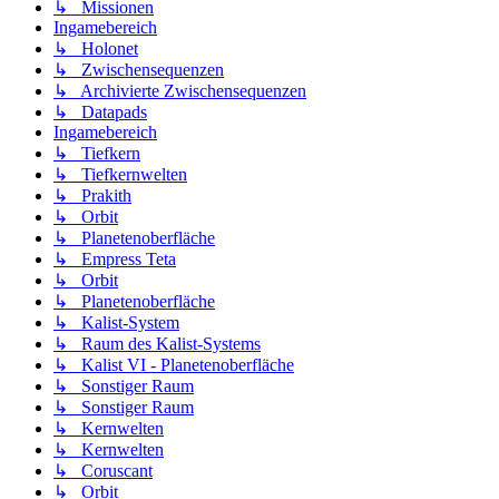
↳ Missionen
Ingamebereich
↳ Holonet
↳ Zwischensequenzen
↳ Archivierte Zwischensequenzen
↳ Datapads
Ingamebereich
↳ Tiefkern
↳ Tiefkernwelten
↳ Prakith
↳ Orbit
↳ Planetenoberfläche
↳ Empress Teta
↳ Orbit
↳ Planetenoberfläche
↳ Kalist-System
↳ Raum des Kalist-Systems
↳ Kalist VI - Planetenoberfläche
↳ Sonstiger Raum
↳ Sonstiger Raum
↳ Kernwelten
↳ Kernwelten
↳ Coruscant
↳ Orbit