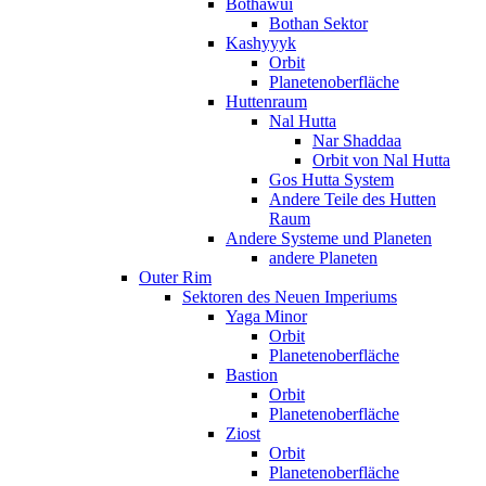
Bothawui
Bothan Sektor
Kashyyyk
Orbit
Planetenoberfläche
Huttenraum
Nal Hutta
Nar Shaddaa
Orbit von Nal Hutta
Gos Hutta System
Andere Teile des Hutten
Raum
Andere Systeme und Planeten
andere Planeten
Outer Rim
Sektoren des Neuen Imperiums
Yaga Minor
Orbit
Planetenoberfläche
Bastion
Orbit
Planetenoberfläche
Ziost
Orbit
Planetenoberfläche