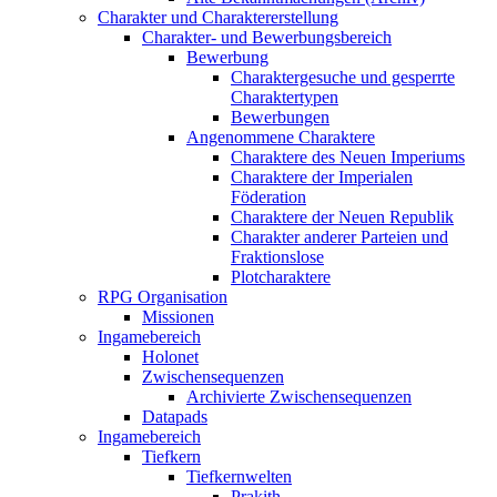
Charakter und Charaktererstellung
Charakter- und Bewerbungsbereich
Bewerbung
Charaktergesuche und gesperrte
Charaktertypen
Bewerbungen
Angenommene Charaktere
Charaktere des Neuen Imperiums
Charaktere der Imperialen
Föderation
Charaktere der Neuen Republik
Charakter anderer Parteien und
Fraktionslose
Plotcharaktere
RPG Organisation
Missionen
Ingamebereich
Holonet
Zwischensequenzen
Archivierte Zwischensequenzen
Datapads
Ingamebereich
Tiefkern
Tiefkernwelten
Prakith