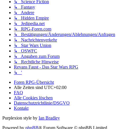
↳ Science Fiction
↳ Fantasy
↳ Andere
↳ Hidden Empire
↳ Jedipedia.net
↳ RPG-Foren.com
↳ Bestätigungen/Änderungen/Ablehnungen/Anfragen
↳ Nachrichtenverkehr
↳ Star Wars Union
↳ OSWFC
↳ Angaben zum Forum
↳ Rechtliche Hinweise
Revans Faust - Das Star Wars RPG
↳ '
Foren RPG-Übersicht
Alle Zeiten sind
UTC+02:00
FAQ
Alle Cookies löschen
Datenschutzrichtlinie/DSGVO
Kontakt
Purplexion style by
Ian Bradley
Powered by
phpBB
® Forum Software © phpBB Limited