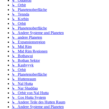
↳ Onderon
↳ Orbit
↳ Planetenoberfläche
↳ Tennda
↳ Korbin
↳ Orbit
↳ Planetenoberfläche
↳ Andere Systeme und Planeten
↳ andere Planeten
↳ Expansionsregion
↳ Mid Rim
↳ Mid Rim Regionen
↳ Bothawui
↳ Bothan Sektor
↳ Kashyyyk
↳ Orbit
↳ Planetenoberfläche
↳ Huttenraum
↳ Nal Hutta
↳ Nar Shaddaa
↳ Orbit von Nal Hutta
↳ Gos Hutta System
↳ Andere Teile des Hutten Raum
↳ Andere Systeme und Planeten