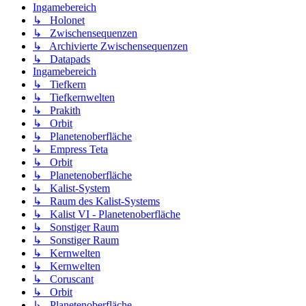
Ingamebereich
↳ Holonet
↳ Zwischensequenzen
↳ Archivierte Zwischensequenzen
↳ Datapads
Ingamebereich
↳ Tiefkern
↳ Tiefkernwelten
↳ Prakith
↳ Orbit
↳ Planetenoberfläche
↳ Empress Teta
↳ Orbit
↳ Planetenoberfläche
↳ Kalist-System
↳ Raum des Kalist-Systems
↳ Kalist VI - Planetenoberfläche
↳ Sonstiger Raum
↳ Sonstiger Raum
↳ Kernwelten
↳ Kernwelten
↳ Coruscant
↳ Orbit
↳ Planetenoberfläche