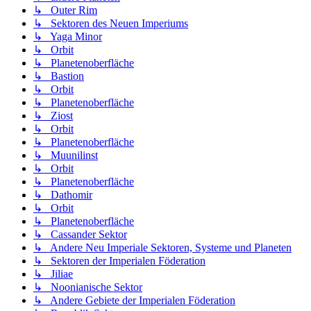
↳ Outer Rim
↳ Sektoren des Neuen Imperiums
↳ Yaga Minor
↳ Orbit
↳ Planetenoberfläche
↳ Bastion
↳ Orbit
↳ Planetenoberfläche
↳ Ziost
↳ Orbit
↳ Planetenoberfläche
↳ Muunilinst
↳ Orbit
↳ Planetenoberfläche
↳ Dathomir
↳ Orbit
↳ Planetenoberfläche
↳ Cassander Sektor
↳ Andere Neu Imperiale Sektoren, Systeme und Planeten
↳ Sektoren der Imperialen Föderation
↳ Jiliae
↳ Noonianische Sektor
↳ Andere Gebiete der Imperialen Föderation