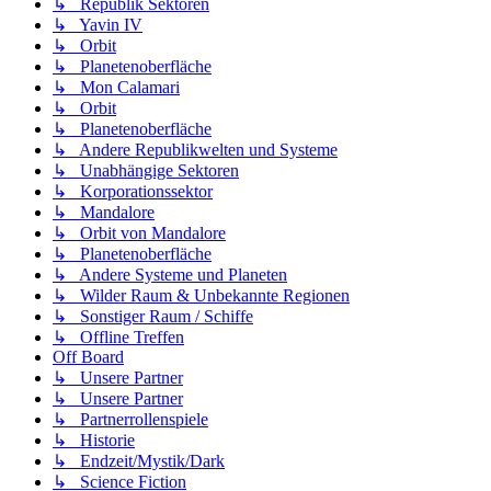
↳ Republik Sektoren
↳ Yavin IV
↳ Orbit
↳ Planetenoberfläche
↳ Mon Calamari
↳ Orbit
↳ Planetenoberfläche
↳ Andere Republikwelten und Systeme
↳ Unabhängige Sektoren
↳ Korporationssektor
↳ Mandalore
↳ Orbit von Mandalore
↳ Planetenoberfläche
↳ Andere Systeme und Planeten
↳ Wilder Raum & Unbekannte Regionen
↳ Sonstiger Raum / Schiffe
↳ Offline Treffen
Off Board
↳ Unsere Partner
↳ Unsere Partner
↳ Partnerrollenspiele
↳ Historie
↳ Endzeit/Mystik/Dark
↳ Science Fiction