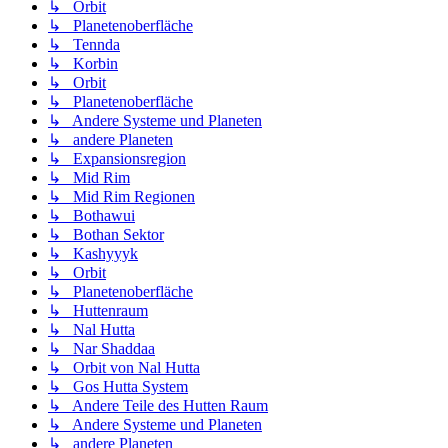
↳ Orbit
↳ Planetenoberfläche
↳ Tennda
↳ Korbin
↳ Orbit
↳ Planetenoberfläche
↳ Andere Systeme und Planeten
↳ andere Planeten
↳ Expansionsregion
↳ Mid Rim
↳ Mid Rim Regionen
↳ Bothawui
↳ Bothan Sektor
↳ Kashyyyk
↳ Orbit
↳ Planetenoberfläche
↳ Huttenraum
↳ Nal Hutta
↳ Nar Shaddaa
↳ Orbit von Nal Hutta
↳ Gos Hutta System
↳ Andere Teile des Hutten Raum
↳ Andere Systeme und Planeten
↳ andere Planeten