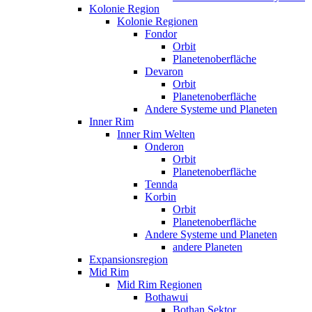
Kolonie Region
Kolonie Regionen
Fondor
Orbit
Planetenoberfläche
Devaron
Orbit
Planetenoberfläche
Andere Systeme und Planeten
Inner Rim
Inner Rim Welten
Onderon
Orbit
Planetenoberfläche
Tennda
Korbin
Orbit
Planetenoberfläche
Andere Systeme und Planeten
andere Planeten
Expansionsregion
Mid Rim
Mid Rim Regionen
Bothawui
Bothan Sektor