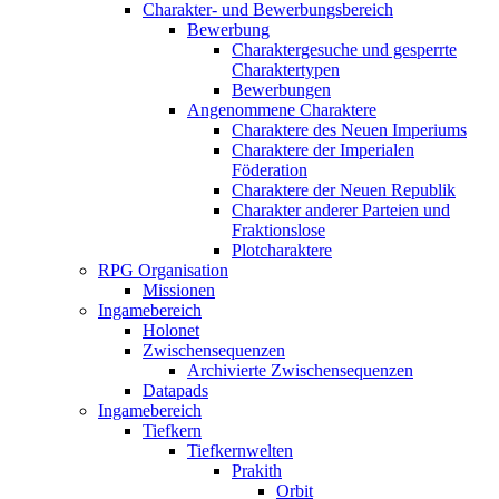
Charakter- und Bewerbungsbereich
Bewerbung
Charaktergesuche und gesperrte
Charaktertypen
Bewerbungen
Angenommene Charaktere
Charaktere des Neuen Imperiums
Charaktere der Imperialen
Föderation
Charaktere der Neuen Republik
Charakter anderer Parteien und
Fraktionslose
Plotcharaktere
RPG Organisation
Missionen
Ingamebereich
Holonet
Zwischensequenzen
Archivierte Zwischensequenzen
Datapads
Ingamebereich
Tiefkern
Tiefkernwelten
Prakith
Orbit