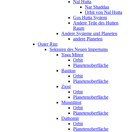
Nal Hutta
Nar Shaddaa
Orbit von Nal Hutta
Gos Hutta System
Andere Teile des Hutten
Raum
Andere Systeme und Planeten
andere Planeten
Outer Rim
Sektoren des Neuen Imperiums
Yaga Minor
Orbit
Planetenoberfläche
Bastion
Orbit
Planetenoberfläche
Ziost
Orbit
Planetenoberfläche
Muunilinst
Orbit
Planetenoberfläche
Dathomir
Orbit
Planetenoberfläche