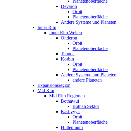
Planetenoberfläche
Devaron
Orbit
Planetenoberfläche
Andere Systeme und Planeten
Inner Rim
Inner Rim Welten
Onderon
Orbit
Planetenoberfläche
Tennda
Korbin
Orbit
Planetenoberfläche
Andere Systeme und Planeten
andere Planeten
Expansionsregion
Mid Rim
Mid Rim Regionen
Bothawui
Bothan Sektor
Kashyyyk
Orbit
Planetenoberfläche
Huttenraum