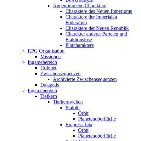
Angenommene Charaktere
Charaktere des Neuen Imperiums
Charaktere der Imperialen
Föderation
Charaktere der Neuen Republik
Charakter anderer Parteien und
Fraktionslose
Plotcharaktere
RPG Organisation
Missionen
Ingamebereich
Holonet
Zwischensequenzen
Archivierte Zwischensequenzen
Datapads
Ingamebereich
Tiefkern
Tiefkernwelten
Prakith
Orbit
Planetenoberfläche
Empress Teta
Orbit
Planetenoberfläche