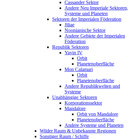
Cassander Sektor
Andere Neu Imperiale Sektoren,
Systeme und Planeten
Sektoren der Imperialen Föderation
Jiliae
Noonianische Sektor
Andere Gebiete der Imperialen
Föderation
Republik Sektoren
Yavin IV
Orbit
Planetenoberfläche
Mon Calamari
Orbit
Planetenoberfläche
Andere Republikwelten und
Systeme
Unabhängige Sektoren
Korporationssektor
Mandalore
Orbit von Mandalore
Planetenoberfläche
Andere Systeme und Planeten
Wilder Raum & Unbekannte Regionen
Sonstiger Raum / Schiffe