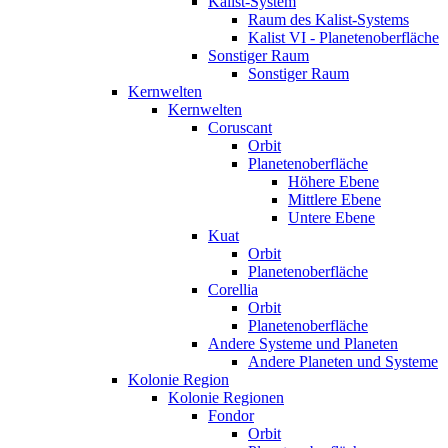
Kalist-System
Raum des Kalist-Systems
Kalist VI - Planetenoberfläche
Sonstiger Raum
Sonstiger Raum
Kernwelten
Kernwelten
Coruscant
Orbit
Planetenoberfläche
Höhere Ebene
Mittlere Ebene
Untere Ebene
Kuat
Orbit
Planetenoberfläche
Corellia
Orbit
Planetenoberfläche
Andere Systeme und Planeten
Andere Planeten und Systeme
Kolonie Region
Kolonie Regionen
Fondor
Orbit