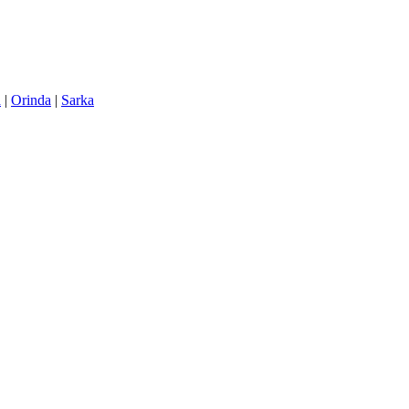
a
|
Orinda
|
Sarka