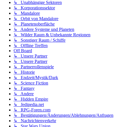
↳ Unabhängige Sektoren
↳ Korporationssektor
↳ Mandalore
↳ Orbit von Mandalore
↳ Planetenoberfläche
↳ Andere Systeme und Planeten
↳ Wilder Raum & Unbekannte Regionen
↳ Sonstiger Raum / Schiffe
↳ Offline Treffen
Off Board
↳ Unsere Partner
↳ Unsere Partner
↳ Partnerrollenspiele
↳ Historie
↳ Endzeit/Mystik/Dark
↳ Science Fiction
↳ Fantasy
↳ Andere
↳ Hidden Empire
↳ Jedipedia.net
↳ RPG-Foren.com
↳ Bestätigungen/Änderungen/Ablehnungen/Anfragen
↳ Nachrichtenverkehr
↳ Star Wars Union