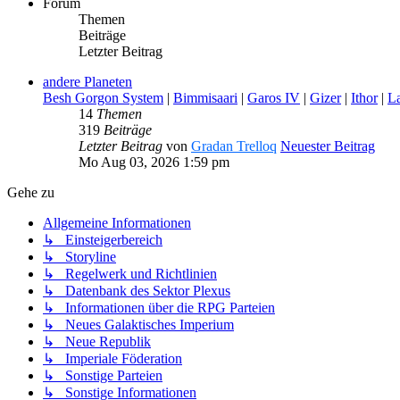
Forum
Themen
Beiträge
Letzter Beitrag
andere Planeten
Besh Gorgon System
|
Bimmisaari
|
Garos IV
|
Gizer
|
Ithor
|
La
14
Themen
319
Beiträge
Letzter Beitrag
von
Gradan Trelloq
Neuester Beitrag
Mo Aug 03, 2026 1:59 pm
Gehe zu
Allgemeine Informationen
↳ Einsteigerbereich
↳ Storyline
↳ Regelwerk und Richtlinien
↳ Datenbank des Sektor Plexus
↳ Informationen über die RPG Parteien
↳ Neues Galaktisches Imperium
↳ Neue Republik
↳ Imperiale Föderation
↳ Sonstige Parteien
↳ Sonstige Informationen