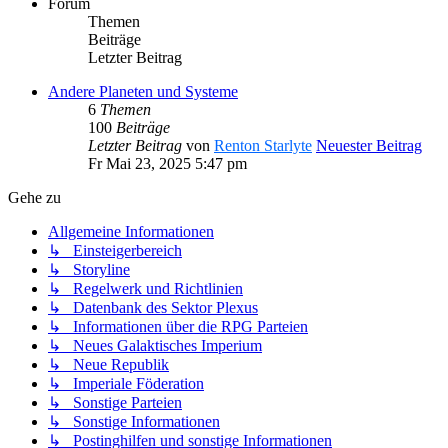
Forum
Themen
Beiträge
Letzter Beitrag
Andere Planeten und Systeme
6
Themen
100
Beiträge
Letzter Beitrag
von
Renton Starlyte
Neuester Beitrag
Fr Mai 23, 2025 5:47 pm
Gehe zu
Allgemeine Informationen
↳ Einsteigerbereich
↳ Storyline
↳ Regelwerk und Richtlinien
↳ Datenbank des Sektor Plexus
↳ Informationen über die RPG Parteien
↳ Neues Galaktisches Imperium
↳ Neue Republik
↳ Imperiale Föderation
↳ Sonstige Parteien
↳ Sonstige Informationen
↳ Postinghilfen und sonstige Informationen