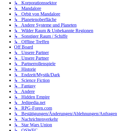
↳ Korporationssektor
↳ Mandalore
↳ Orbit von Mandalore
↳ Planetenoberfläche
↳ Andere Systeme und Planeten
↳ Wilder Raum & Unbekannte Regionen
↳ Sonstiger Raum / Schiffe
↳ Offline Treffen
Off Board
↳ Unsere Partner
↳ Unsere Partner
↳ Partnerrollenspiele
↳ Historie
↳ Endzeit/Mystik/Dark
↳ Science Fiction
↳ Fantasy
↳ Andere
↳ Hidden Empire
↳ Jedipedia.net
↳ RPG-Foren.com
↳ Bestätigungen/Änderungen/Ablehnungen/Anfragen
↳ Nachrichtenverkehr
↳ Star Wars Union
↳ OSWFC