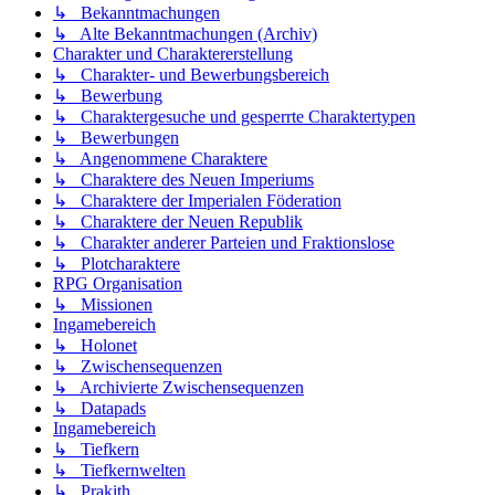
↳ Bekanntmachungen
↳ Alte Bekanntmachungen (Archiv)
Charakter und Charaktererstellung
↳ Charakter- und Bewerbungsbereich
↳ Bewerbung
↳ Charaktergesuche und gesperrte Charaktertypen
↳ Bewerbungen
↳ Angenommene Charaktere
↳ Charaktere des Neuen Imperiums
↳ Charaktere der Imperialen Föderation
↳ Charaktere der Neuen Republik
↳ Charakter anderer Parteien und Fraktionslose
↳ Plotcharaktere
RPG Organisation
↳ Missionen
Ingamebereich
↳ Holonet
↳ Zwischensequenzen
↳ Archivierte Zwischensequenzen
↳ Datapads
Ingamebereich
↳ Tiefkern
↳ Tiefkernwelten
↳ Prakith