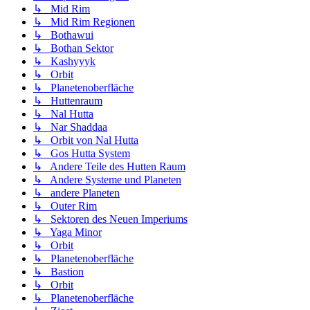
↳ Mid Rim
↳ Mid Rim Regionen
↳ Bothawui
↳ Bothan Sektor
↳ Kashyyyk
↳ Orbit
↳ Planetenoberfläche
↳ Huttenraum
↳ Nal Hutta
↳ Nar Shaddaa
↳ Orbit von Nal Hutta
↳ Gos Hutta System
↳ Andere Teile des Hutten Raum
↳ Andere Systeme und Planeten
↳ andere Planeten
↳ Outer Rim
↳ Sektoren des Neuen Imperiums
↳ Yaga Minor
↳ Orbit
↳ Planetenoberfläche
↳ Bastion
↳ Orbit
↳ Planetenoberfläche