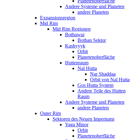
Planetenoberfläche
Andere Systeme und Planeten
andere Planeten
Expansionsregion
Mid Rim
Mid Rim Regionen
Bothawui
Bothan Sektor
Kashyyyk
Orbit
Planetenoberfläche
Huttenraum
Nal Hutta
Nar Shaddaa
Orbit von Nal Hutta
Gos Hutta System
Andere Teile des Hutten
Raum
Andere Systeme und Planeten
andere Planeten
Outer Rim
Sektoren des Neuen Imperiums
Yaga Minor
Orbit
Planetenoberfläche