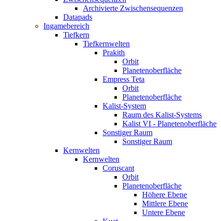
Archivierte Zwischensequenzen
Datapads
Ingamebereich
Tiefkern
Tiefkernwelten
Prakith
Orbit
Planetenoberfläche
Empress Teta
Orbit
Planetenoberfläche
Kalist-System
Raum des Kalist-Systems
Kalist VI - Planetenoberfläche
Sonstiger Raum
Sonstiger Raum
Kernwelten
Kernwelten
Coruscant
Orbit
Planetenoberfläche
Höhere Ebene
Mittlere Ebene
Untere Ebene