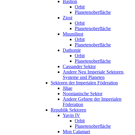
Bastion
Orbit
Planetenoberfläche
Ziost
Orbit
Planetenoberfläche
Muunilinst
Orbit
Planetenoberfläche
Dathomir
Orbit
Planetenoberfläche
Cassander Sektor
Andere Neu Imperiale Sektoren,
Systeme und Planeten
Sektoren der Imperialen Föderation
Jiliae
Noonianische Sektor
Andere Gebiete der Imperialen
Föderation
Republik Sektoren
Yavin IV
Orbit
Planetenoberfläche
Mon Calamari