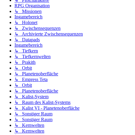
↳ Plotcharaktere
RPG Organisation
↳ Missionen
Ingamebereich
↳ Holonet
↳ Zwischensequenzen
↳ Archivierte Zwischensequenzen
↳ Datapads
Ingamebereich
↳ Tiefkern
↳ Tiefkernwelten
↳ Prakith
↳ Orbit
↳ Planetenoberfläche
↳ Empress Teta
↳ Orbit
↳ Planetenoberfläche
↳ Kalist-System
↳ Raum des Kalist-Systems
↳ Kalist VI - Planetenoberfläche
↳ Sonstiger Raum
↳ Sonstiger Raum
↳ Kernwelten
↳ Kernwelten