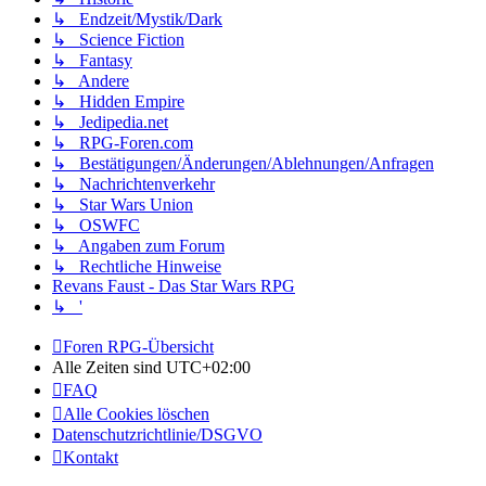
↳ Endzeit/Mystik/Dark
↳ Science Fiction
↳ Fantasy
↳ Andere
↳ Hidden Empire
↳ Jedipedia.net
↳ RPG-Foren.com
↳ Bestätigungen/Änderungen/Ablehnungen/Anfragen
↳ Nachrichtenverkehr
↳ Star Wars Union
↳ OSWFC
↳ Angaben zum Forum
↳ Rechtliche Hinweise
Revans Faust - Das Star Wars RPG
↳ '
Foren RPG-Übersicht
Alle Zeiten sind
UTC+02:00
FAQ
Alle Cookies löschen
Datenschutzrichtlinie/DSGVO
Kontakt