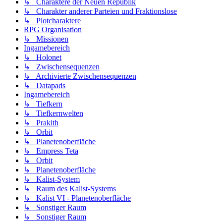
↳ Charaktere der Neuen Republik
↳ Charakter anderer Parteien und Fraktionslose
↳ Plotcharaktere
RPG Organisation
↳ Missionen
Ingamebereich
↳ Holonet
↳ Zwischensequenzen
↳ Archivierte Zwischensequenzen
↳ Datapads
Ingamebereich
↳ Tiefkern
↳ Tiefkernwelten
↳ Prakith
↳ Orbit
↳ Planetenoberfläche
↳ Empress Teta
↳ Orbit
↳ Planetenoberfläche
↳ Kalist-System
↳ Raum des Kalist-Systems
↳ Kalist VI - Planetenoberfläche
↳ Sonstiger Raum
↳ Sonstiger Raum