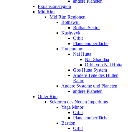
andere Planeten
Expansionsregion
Mid Rim
Mid Rim Regionen
Bothawui
Bothan Sektor
Kashyyyk
Orbit
Planetenoberfläche
Huttenraum
Nal Hutta
Nar Shaddaa
Orbit von Nal Hutta
Gos Hutta System
Andere Teile des Hutten
Raum
Andere Systeme und Planeten
andere Planeten
Outer Rim
Sektoren des Neuen Imperiums
Yaga Minor
Orbit
Planetenoberfläche
Bastion
Orbit