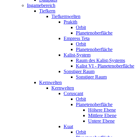
Ingamebereich
Tiefkern
Tiefkernwelten
Prakith
Orbit
Planetenoberfläche
Empress Teta
Orbit
Planetenoberfläche
Kalist-System
Raum des Kalist-Systems
Kalist VI - Planetenoberfläche
Sonstiger Raum
Sonstiger Raum
Kernwelten
Kernwelten
Coruscant
Orbit
Planetenoberfläche
Höhere Ebene
Mittlere Ebene
Untere Ebene
Kuat
Orbit