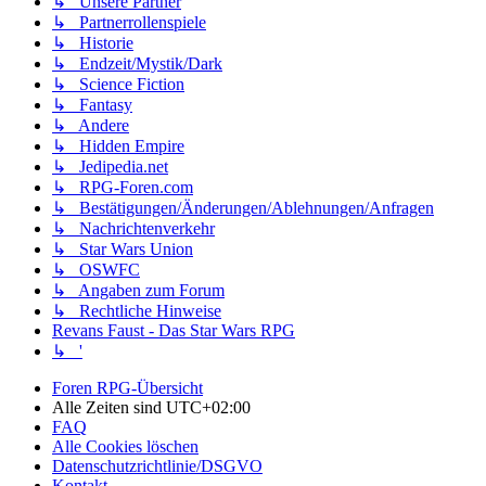
↳ Unsere Partner
↳ Partnerrollenspiele
↳ Historie
↳ Endzeit/Mystik/Dark
↳ Science Fiction
↳ Fantasy
↳ Andere
↳ Hidden Empire
↳ Jedipedia.net
↳ RPG-Foren.com
↳ Bestätigungen/Änderungen/Ablehnungen/Anfragen
↳ Nachrichtenverkehr
↳ Star Wars Union
↳ OSWFC
↳ Angaben zum Forum
↳ Rechtliche Hinweise
Revans Faust - Das Star Wars RPG
↳ '
Foren RPG-Übersicht
Alle Zeiten sind
UTC+02:00
FAQ
Alle Cookies löschen
Datenschutzrichtlinie/DSGVO
Kontakt