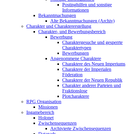
Postinghilfen und sonstige
Informationen
Bekanntmachungen
Alte Bekanntmachungen (Archiv)
Charakter und Charaktererstellung
Charakter- und Bewerbungsbereich
Bewerbung
Charaktergesuche und gesperrte
Charaktertypen
Bewerbungen
Angenommene Charaktere
Charaktere des Neuen Imperiums
Charaktere der Imperialen
Föderation
Charaktere der Neuen Republik
Charakter anderer Parteien und
Fraktionslose
Plotcharaktere
RPG Organisation
Missionen
Ingamebereich
Holonet
Zwischensequenzen
Archivierte Zwischensequenzen
Datapads