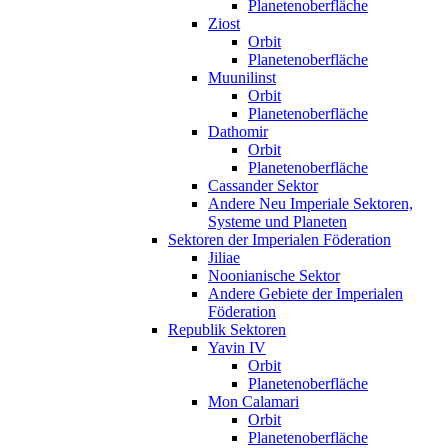
Planetenoberfläche
Ziost
Orbit
Planetenoberfläche
Muunilinst
Orbit
Planetenoberfläche
Dathomir
Orbit
Planetenoberfläche
Cassander Sektor
Andere Neu Imperiale Sektoren,
Systeme und Planeten
Sektoren der Imperialen Föderation
Jiliae
Noonianische Sektor
Andere Gebiete der Imperialen
Föderation
Republik Sektoren
Yavin IV
Orbit
Planetenoberfläche
Mon Calamari
Orbit
Planetenoberfläche