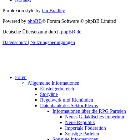
Purplexion style by
Ian Bradley
Powered by
phpBB
® Forum Software © phpBB Limited
Deutsche Übersetzung durch
phpBB.de
Datenschutz
|
Nutzungsbedingungen
Foren
Allgemeine Informationen
Einsteigerbereich
Storyline
Regelwerk und Richtlinien
Datenbank des Sektor Plexus
Informationen über die RPG Parteien
Neues Galaktisches Imperium
Neue Republik
Imperiale Föderation
Sonstige Parteien
Sonstige Informationen