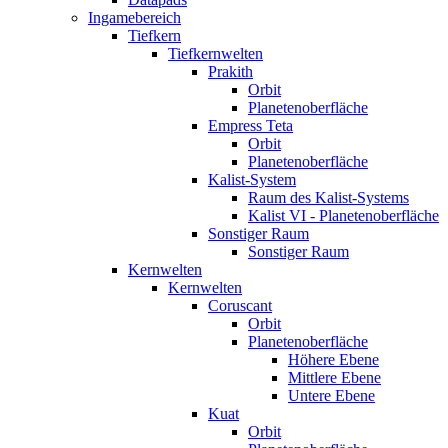
Ingamebereich
Tiefkern
Tiefkernwelten
Prakith
Orbit
Planetenoberfläche
Empress Teta
Orbit
Planetenoberfläche
Kalist-System
Raum des Kalist-Systems
Kalist VI - Planetenoberfläche
Sonstiger Raum
Sonstiger Raum
Kernwelten
Kernwelten
Coruscant
Orbit
Planetenoberfläche
Höhere Ebene
Mittlere Ebene
Untere Ebene
Kuat
Orbit