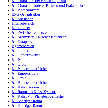
↳ Charaktere der Neuen Republik
↳ Charakter anderer Parteien und Fraktionslose
↳ Plotcharaktere
RPG Organisation
↳ Missionen
Ingamebereich
↳ Holonet
↳ Zwischensequenzen
↳ Archivierte Zwischensequenzen
↳ Datapads
Ingamebereich
↳ Tiefkern
↳ Tiefkernwelten
↳ Prakith
↳ Orbit
↳ Planetenoberfläche
↳ Empress Teta
↳ Orbit
↳ Planetenoberfläche
↳ Kalist-System
↳ Raum des Kalist-Systems
↳ Kalist VI - Planetenoberfläche
↳ Sonstiger Raum
↳ Sonstiger Raum