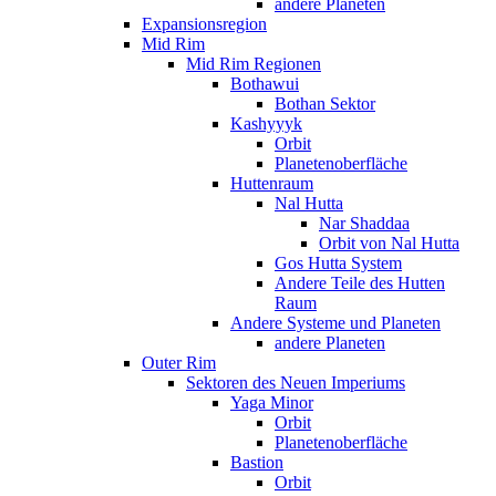
andere Planeten
Expansionsregion
Mid Rim
Mid Rim Regionen
Bothawui
Bothan Sektor
Kashyyyk
Orbit
Planetenoberfläche
Huttenraum
Nal Hutta
Nar Shaddaa
Orbit von Nal Hutta
Gos Hutta System
Andere Teile des Hutten
Raum
Andere Systeme und Planeten
andere Planeten
Outer Rim
Sektoren des Neuen Imperiums
Yaga Minor
Orbit
Planetenoberfläche
Bastion
Orbit