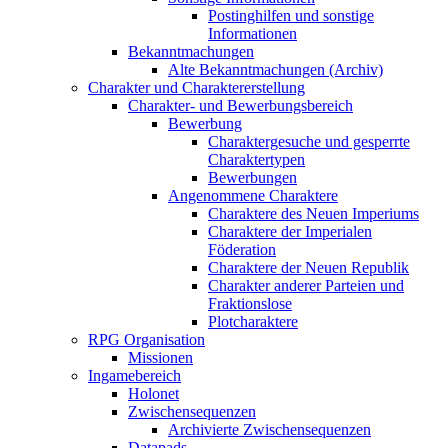
Postinghilfen und sonstige
Informationen
Bekanntmachungen
Alte Bekanntmachungen (Archiv)
Charakter und Charaktererstellung
Charakter- und Bewerbungsbereich
Bewerbung
Charaktergesuche und gesperrte
Charaktertypen
Bewerbungen
Angenommene Charaktere
Charaktere des Neuen Imperiums
Charaktere der Imperialen
Föderation
Charaktere der Neuen Republik
Charakter anderer Parteien und
Fraktionslose
Plotcharaktere
RPG Organisation
Missionen
Ingamebereich
Holonet
Zwischensequenzen
Archivierte Zwischensequenzen
Datapads