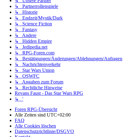
↳ Unsere Partner
↳ Partnerrollenspiele
↳ Historie
↳ Endzeit/Mystik/Dark
↳ Science Fiction
↳ Fantasy
↳ Andere
↳ Hidden Empire
↳ Jedipedia.net
↳ RPG-Foren.com
↳ Bestätigungen/Änderungen/Ablehnungen/Anfragen
↳ Nachrichtenverkehr
↳ Star Wars Union
↳ OSWFC
↳ Angaben zum Forum
↳ Rechtliche Hinweise
Revans Faust - Das Star Wars RPG
↳ '
Foren RPG-Übersicht
Alle Zeiten sind
UTC+02:00
FAQ
Alle Cookies löschen
Datenschutzrichtlinie/DSGVO
Kontakt