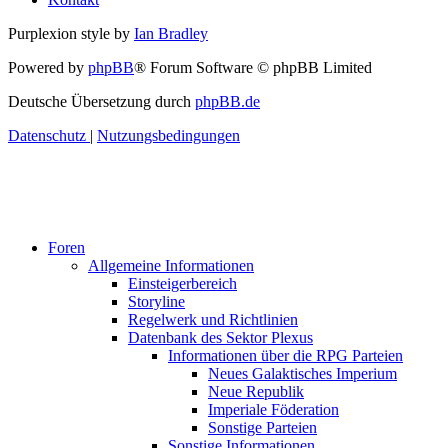
Purplexion style by
Ian Bradley
Powered by
phpBB
® Forum Software © phpBB Limited
Deutsche Übersetzung durch
phpBB.de
Datenschutz
|
Nutzungsbedingungen
Foren
Allgemeine Informationen
Einsteigerbereich
Storyline
Regelwerk und Richtlinien
Datenbank des Sektor Plexus
Informationen über die RPG Parteien
Neues Galaktisches Imperium
Neue Republik
Imperiale Föderation
Sonstige Parteien
Sonstige Informationen