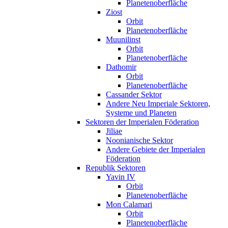
Planetenoberfläche
Ziost
Orbit
Planetenoberfläche
Muunilinst
Orbit
Planetenoberfläche
Dathomir
Orbit
Planetenoberfläche
Cassander Sektor
Andere Neu Imperiale Sektoren,
Systeme und Planeten
Sektoren der Imperialen Föderation
Jiliae
Noonianische Sektor
Andere Gebiete der Imperialen
Föderation
Republik Sektoren
Yavin IV
Orbit
Planetenoberfläche
Mon Calamari
Orbit
Planetenoberfläche