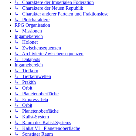
↳ Charaktere der Imperialen Föderation
↳ Charaktere der Neuen Republik
↳ Charakter anderer Parteien und Fraktionslose
↳ Plotcharaktere
RPG Organisation
↳ Missionen
Ingamebereich
↳ Holonet
↳ Zwischensequenzen
↳ Archivierte Zwischensequenzen
↳ Datapads
Ingamebereich
↳ Tiefkern
↳ Tiefkernwelten
↳ Prakith
↳ Orbit
↳ Planetenoberfläche
↳ Empress Teta
↳ Orbit
↳ Planetenoberfläche
↳ Kalist-System
↳ Raum des Kalist-Systems
↳ Kalist VI - Planetenoberfläche
↳ Sonstiger Raum