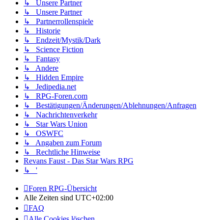
↳ Unsere Partner
↳ Unsere Partner
↳ Partnerrollenspiele
↳ Historie
↳ Endzeit/Mystik/Dark
↳ Science Fiction
↳ Fantasy
↳ Andere
↳ Hidden Empire
↳ Jedipedia.net
↳ RPG-Foren.com
↳ Bestätigungen/Änderungen/Ablehnungen/Anfragen
↳ Nachrichtenverkehr
↳ Star Wars Union
↳ OSWFC
↳ Angaben zum Forum
↳ Rechtliche Hinweise
Revans Faust - Das Star Wars RPG
↳ '
Foren RPG-Übersicht
Alle Zeiten sind
UTC+02:00
FAQ
Alle Cookies löschen