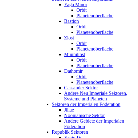
Yaga Minor
Orbit
Planetenoberfläche
Bastion
Orbit
Planetenoberfläche
Ziost
Orbit
Planetenoberfläche
Muunilinst
Orbit
Planetenoberfläche
Dathomir
Orbit
Planetenoberfläche
Cassander Sektor
Andere Neu Imperiale Sektoren,
Systeme und Planeten
Sektoren der Imperialen Föderation
Jiliae
Noonianische Sektor
Andere Gebiete der Imperialen
Föderation
Republik Sektoren
Yavin IV