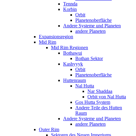
Tennda
Korbin
Orbit
Planetenoberfläche
Andere Systeme und Planeten
andere Planeten
Expansionsregion
Mid Rim
Mid Rim Regionen
Bothawui
Bothan Sektor
Kashyyyk
Orbit
Planetenoberfläche
Huttenraum
Nal Hutta
Nar Shaddaa
Orbit von Nal Hutta
Gos Hutta System
Andere Teile des Hutten
Raum
Andere Systeme und Planeten
andere Planeten
Outer Rim
Sektoren des Neuen Imperiums