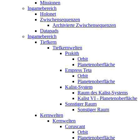
Missionen
Ingamebereich
Holonet
Zwischensequenzen
Archivierte Zwischensequenzen
Datapads
Ingamebereich
Tiefkern
Tiefkernwelten
Prakith
Orbit
Planetenoberfläche
Empress Teta
Orbit
Planetenoberfläche
Kalist-System
Raum des Kalist-Systems
Kalist VI - Planetenoberfläche
Sonstiger Raum
Sonstiger Raum
Kernwelten
Kernwelten
Coruscant
Orbit
Planetenoberfläche