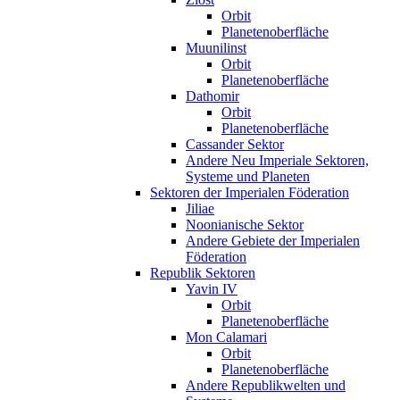
Orbit
Planetenoberfläche
Muunilinst
Orbit
Planetenoberfläche
Dathomir
Orbit
Planetenoberfläche
Cassander Sektor
Andere Neu Imperiale Sektoren,
Systeme und Planeten
Sektoren der Imperialen Föderation
Jiliae
Noonianische Sektor
Andere Gebiete der Imperialen
Föderation
Republik Sektoren
Yavin IV
Orbit
Planetenoberfläche
Mon Calamari
Orbit
Planetenoberfläche
Andere Republikwelten und