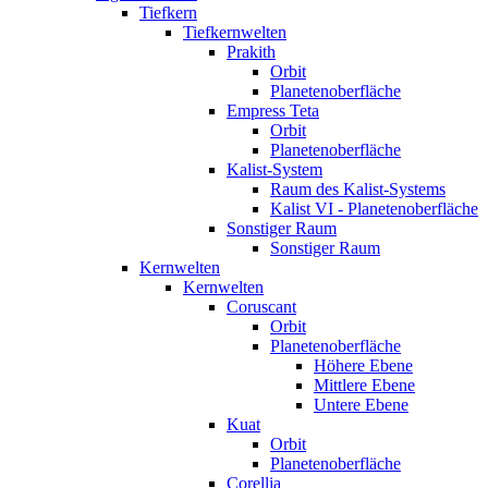
Tiefkern
Tiefkernwelten
Prakith
Orbit
Planetenoberfläche
Empress Teta
Orbit
Planetenoberfläche
Kalist-System
Raum des Kalist-Systems
Kalist VI - Planetenoberfläche
Sonstiger Raum
Sonstiger Raum
Kernwelten
Kernwelten
Coruscant
Orbit
Planetenoberfläche
Höhere Ebene
Mittlere Ebene
Untere Ebene
Kuat
Orbit
Planetenoberfläche
Corellia