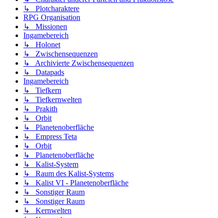
↳ Plotcharaktere
RPG Organisation
↳ Missionen
Ingamebereich
↳ Holonet
↳ Zwischensequenzen
↳ Archivierte Zwischensequenzen
↳ Datapads
Ingamebereich
↳ Tiefkern
↳ Tiefkernwelten
↳ Prakith
↳ Orbit
↳ Planetenoberfläche
↳ Empress Teta
↳ Orbit
↳ Planetenoberfläche
↳ Kalist-System
↳ Raum des Kalist-Systems
↳ Kalist VI - Planetenoberfläche
↳ Sonstiger Raum
↳ Sonstiger Raum
↳ Kernwelten