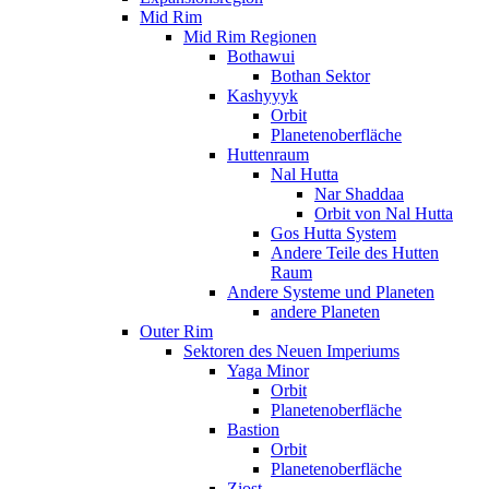
Mid Rim
Mid Rim Regionen
Bothawui
Bothan Sektor
Kashyyyk
Orbit
Planetenoberfläche
Huttenraum
Nal Hutta
Nar Shaddaa
Orbit von Nal Hutta
Gos Hutta System
Andere Teile des Hutten
Raum
Andere Systeme und Planeten
andere Planeten
Outer Rim
Sektoren des Neuen Imperiums
Yaga Minor
Orbit
Planetenoberfläche
Bastion
Orbit
Planetenoberfläche
Ziost