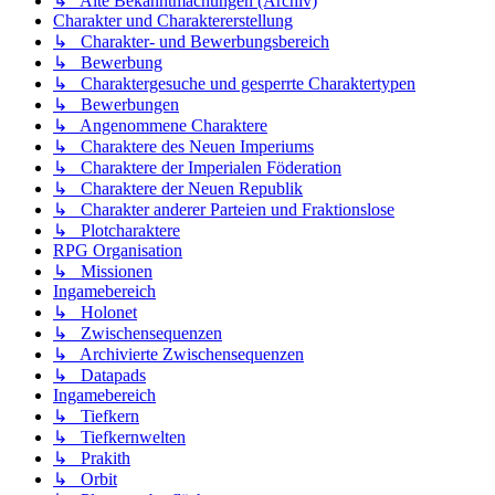
↳ Alte Bekanntmachungen (Archiv)
Charakter und Charaktererstellung
↳ Charakter- und Bewerbungsbereich
↳ Bewerbung
↳ Charaktergesuche und gesperrte Charaktertypen
↳ Bewerbungen
↳ Angenommene Charaktere
↳ Charaktere des Neuen Imperiums
↳ Charaktere der Imperialen Föderation
↳ Charaktere der Neuen Republik
↳ Charakter anderer Parteien und Fraktionslose
↳ Plotcharaktere
RPG Organisation
↳ Missionen
Ingamebereich
↳ Holonet
↳ Zwischensequenzen
↳ Archivierte Zwischensequenzen
↳ Datapads
Ingamebereich
↳ Tiefkern
↳ Tiefkernwelten
↳ Prakith
↳ Orbit