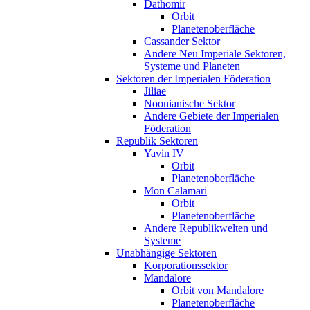
Dathomir
Orbit
Planetenoberfläche
Cassander Sektor
Andere Neu Imperiale Sektoren,
Systeme und Planeten
Sektoren der Imperialen Föderation
Jiliae
Noonianische Sektor
Andere Gebiete der Imperialen
Föderation
Republik Sektoren
Yavin IV
Orbit
Planetenoberfläche
Mon Calamari
Orbit
Planetenoberfläche
Andere Republikwelten und
Systeme
Unabhängige Sektoren
Korporationssektor
Mandalore
Orbit von Mandalore
Planetenoberfläche