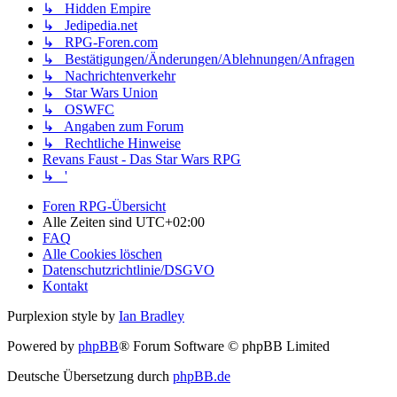
↳ Hidden Empire
↳ Jedipedia.net
↳ RPG-Foren.com
↳ Bestätigungen/Änderungen/Ablehnungen/Anfragen
↳ Nachrichtenverkehr
↳ Star Wars Union
↳ OSWFC
↳ Angaben zum Forum
↳ Rechtliche Hinweise
Revans Faust - Das Star Wars RPG
↳ '
Foren RPG-Übersicht
Alle Zeiten sind
UTC+02:00
FAQ
Alle Cookies löschen
Datenschutzrichtlinie/DSGVO
Kontakt
Purplexion style by
Ian Bradley
Powered by
phpBB
® Forum Software © phpBB Limited
Deutsche Übersetzung durch
phpBB.de