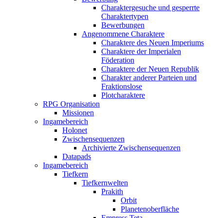
Charaktergesuche und gesperrte
Charaktertypen
Bewerbungen
Angenommene Charaktere
Charaktere des Neuen Imperiums
Charaktere der Imperialen
Föderation
Charaktere der Neuen Republik
Charakter anderer Parteien und
Fraktionslose
Plotcharaktere
RPG Organisation
Missionen
Ingamebereich
Holonet
Zwischensequenzen
Archivierte Zwischensequenzen
Datapads
Ingamebereich
Tiefkern
Tiefkernwelten
Prakith
Orbit
Planetenoberfläche
Empress Teta