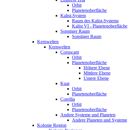
Orbit
Planetenoberfläche
Kalist-System
Raum des Kalist-Systems
Kalist VI - Planetenoberfläche
Sonstiger Raum
Sonstiger Raum
Kernwelten
Kernwelten
Coruscant
Orbit
Planetenoberfläche
Höhere Ebene
Mittlere Ebene
Untere Ebene
Kuat
Orbit
Planetenoberfläche
Corellia
Orbit
Planetenoberfläche
Andere Systeme und Planeten
Andere Planeten und Systeme
Kolonie Region