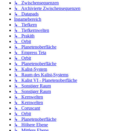
↳ Zwischensequenzen
↳ Archivierte Zwischensequenzen
↳ Datapads
Ingamebereich
↳ Tiefkern
↳ Tiefkernwelten
↳ Prakith
↳ Orbit
↳ Planetenoberfläche
↳ Empress Teta
↳ Orbit
↳ Planetenoberfläche
↳ Kalist-System
↳ Raum des Kalist-Systems
↳ Kalist VI - Planetenoberfläche
↳ Sonstiger Raum
↳ Sonstiger Raum
↳ Kernwelten
↳ Kernwelten
↳ Coruscant
↳ Orbit
↳ Planetenoberfläche
↳ Höhere Ebene
↳ Mittlere Ebene