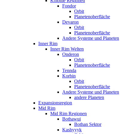
Kolonie Regionen
Fondor
Orbit
Planetenoberfläche
Devaron
Orbit
Planetenoberfläche
Andere Systeme und Planeten
Inner Rim
Inner Rim Welten
Onderon
Orbit
Planetenoberfläche
Tennda
Korbin
Orbit
Planetenoberfläche
Andere Systeme und Planeten
andere Planeten
Expansionsregion
Mid Rim
Mid Rim Regionen
Bothawui
Bothan Sektor
Kashyyyk