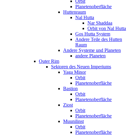
Orbit
Planetenoberfläche
Huttenraum
Nal Hutta
Nar Shaddaa
Orbit von Nal Hutta
Gos Hutta System
Andere Teile des Hutten
Raum
Andere Systeme und Planeten
andere Planeten
Outer Rim
Sektoren des Neuen Imperiums
Yaga Minor
Orbit
Planetenoberfläche
Bastion
Orbit
Planetenoberfläche
Ziost
Orbit
Planetenoberfläche
Muunilinst
Orbit
Planetenoberfläche