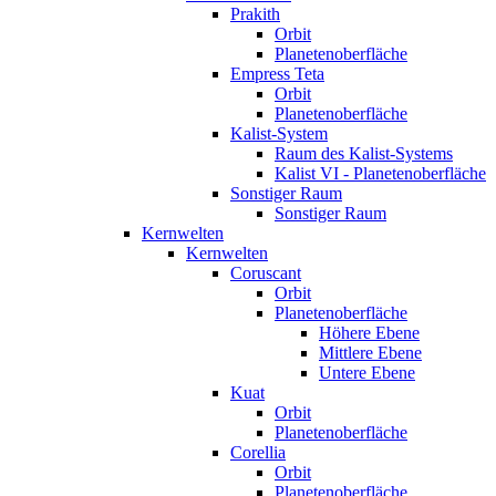
Prakith
Orbit
Planetenoberfläche
Empress Teta
Orbit
Planetenoberfläche
Kalist-System
Raum des Kalist-Systems
Kalist VI - Planetenoberfläche
Sonstiger Raum
Sonstiger Raum
Kernwelten
Kernwelten
Coruscant
Orbit
Planetenoberfläche
Höhere Ebene
Mittlere Ebene
Untere Ebene
Kuat
Orbit
Planetenoberfläche
Corellia
Orbit
Planetenoberfläche