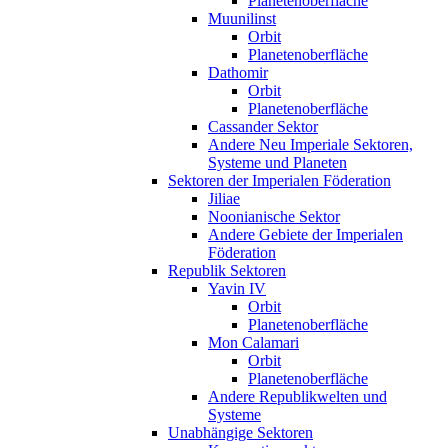
Planetenoberfläche
Muunilinst
Orbit
Planetenoberfläche
Dathomir
Orbit
Planetenoberfläche
Cassander Sektor
Andere Neu Imperiale Sektoren,
Systeme und Planeten
Sektoren der Imperialen Föderation
Jiliae
Noonianische Sektor
Andere Gebiete der Imperialen
Föderation
Republik Sektoren
Yavin IV
Orbit
Planetenoberfläche
Mon Calamari
Orbit
Planetenoberfläche
Andere Republikwelten und
Systeme
Unabhängige Sektoren