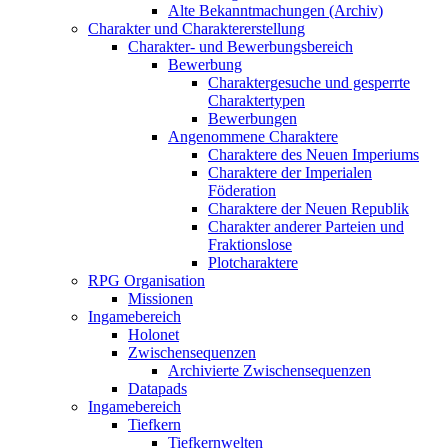
Alte Bekanntmachungen (Archiv)
Charakter und Charaktererstellung
Charakter- und Bewerbungsbereich
Bewerbung
Charaktergesuche und gesperrte
Charaktertypen
Bewerbungen
Angenommene Charaktere
Charaktere des Neuen Imperiums
Charaktere der Imperialen
Föderation
Charaktere der Neuen Republik
Charakter anderer Parteien und
Fraktionslose
Plotcharaktere
RPG Organisation
Missionen
Ingamebereich
Holonet
Zwischensequenzen
Archivierte Zwischensequenzen
Datapads
Ingamebereich
Tiefkern
Tiefkernwelten