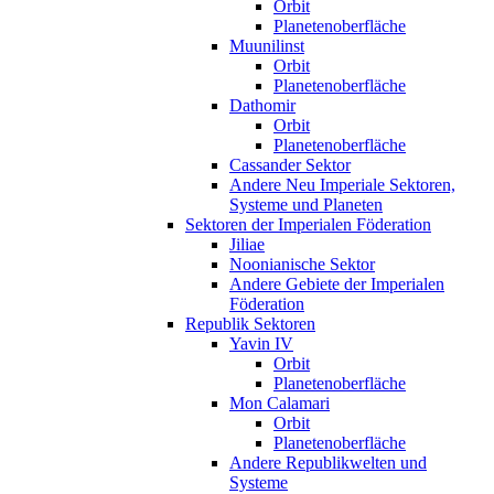
Orbit
Planetenoberfläche
Muunilinst
Orbit
Planetenoberfläche
Dathomir
Orbit
Planetenoberfläche
Cassander Sektor
Andere Neu Imperiale Sektoren,
Systeme und Planeten
Sektoren der Imperialen Föderation
Jiliae
Noonianische Sektor
Andere Gebiete der Imperialen
Föderation
Republik Sektoren
Yavin IV
Orbit
Planetenoberfläche
Mon Calamari
Orbit
Planetenoberfläche
Andere Republikwelten und
Systeme