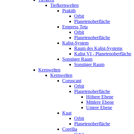
Tiefkernwelten
Prakith
Orbit
Planetenoberfläche
Empress Teta
Orbit
Planetenoberfläche
Kalist-System
Raum des Kalist-Systems
Kalist VI - Planetenoberfläche
Sonstiger Raum
Sonstiger Raum
Kernwelten
Kernwelten
Coruscant
Orbit
Planetenoberfläche
Höhere Ebene
Mittlere Ebene
Untere Ebene
Kuat
Orbit
Planetenoberfläche
Corellia