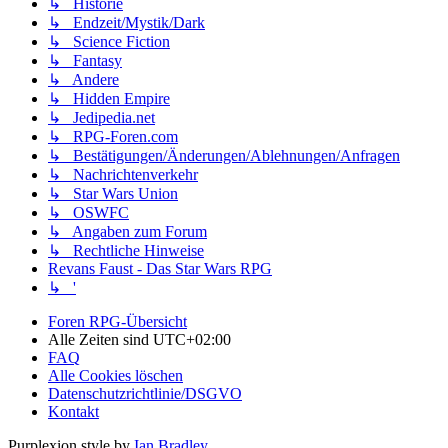
↳ Historie
↳ Endzeit/Mystik/Dark
↳ Science Fiction
↳ Fantasy
↳ Andere
↳ Hidden Empire
↳ Jedipedia.net
↳ RPG-Foren.com
↳ Bestätigungen/Änderungen/Ablehnungen/Anfragen
↳ Nachrichtenverkehr
↳ Star Wars Union
↳ OSWFC
↳ Angaben zum Forum
↳ Rechtliche Hinweise
Revans Faust - Das Star Wars RPG
↳ '
Foren RPG-Übersicht
Alle Zeiten sind
UTC+02:00
FAQ
Alle Cookies löschen
Datenschutzrichtlinie/DSGVO
Kontakt
Purplexion style by
Ian Bradley