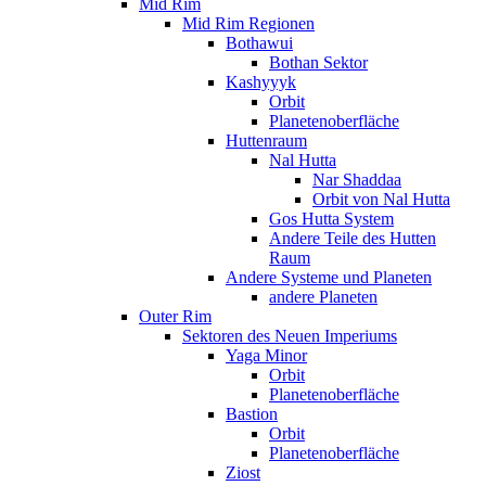
Mid Rim
Mid Rim Regionen
Bothawui
Bothan Sektor
Kashyyyk
Orbit
Planetenoberfläche
Huttenraum
Nal Hutta
Nar Shaddaa
Orbit von Nal Hutta
Gos Hutta System
Andere Teile des Hutten
Raum
Andere Systeme und Planeten
andere Planeten
Outer Rim
Sektoren des Neuen Imperiums
Yaga Minor
Orbit
Planetenoberfläche
Bastion
Orbit
Planetenoberfläche
Ziost