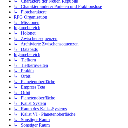
↳ Charaktere der Neuen Republik
↳ Charakter anderer Parteien und Fraktionslose
↳ Plotcharaktere
RPG Organisation
↳ Missionen
Ingamebereich
↳ Holonet
↳ Zwischensequenzen
↳ Archivierte Zwischensequenzen
↳ Datapads
Ingamebereich
↳ Tiefkern
↳ Tiefkernwelten
↳ Prakith
↳ Orbit
↳ Planetenoberfläche
↳ Empress Teta
↳ Orbit
↳ Planetenoberfläche
↳ Kalist-System
↳ Raum des Kalist-Systems
↳ Kalist VI - Planetenoberfläche
↳ Sonstiger Raum
↳ Sonstiger Raum