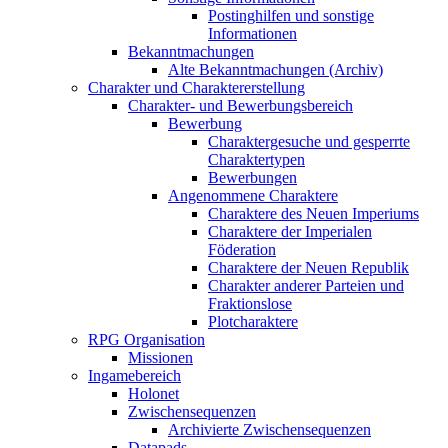
Postinghilfen und sonstige
Informationen
Bekanntmachungen
Alte Bekanntmachungen (Archiv)
Charakter und Charaktererstellung
Charakter- und Bewerbungsbereich
Bewerbung
Charaktergesuche und gesperrte
Charaktertypen
Bewerbungen
Angenommene Charaktere
Charaktere des Neuen Imperiums
Charaktere der Imperialen
Föderation
Charaktere der Neuen Republik
Charakter anderer Parteien und
Fraktionslose
Plotcharaktere
RPG Organisation
Missionen
Ingamebereich
Holonet
Zwischensequenzen
Archivierte Zwischensequenzen
Datapads