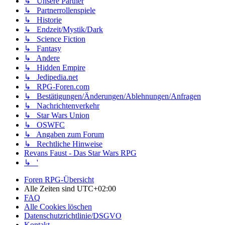
↳ Unsere Partner
↳ Partnerrollenspiele
↳ Historie
↳ Endzeit/Mystik/Dark
↳ Science Fiction
↳ Fantasy
↳ Andere
↳ Hidden Empire
↳ Jedipedia.net
↳ RPG-Foren.com
↳ Bestätigungen/Änderungen/Ablehnungen/Anfragen
↳ Nachrichtenverkehr
↳ Star Wars Union
↳ OSWFC
↳ Angaben zum Forum
↳ Rechtliche Hinweise
Revans Faust - Das Star Wars RPG
↳ '
Foren RPG-Übersicht
Alle Zeiten sind
UTC+02:00
FAQ
Alle Cookies löschen
Datenschutzrichtlinie/DSGVO
Kontakt