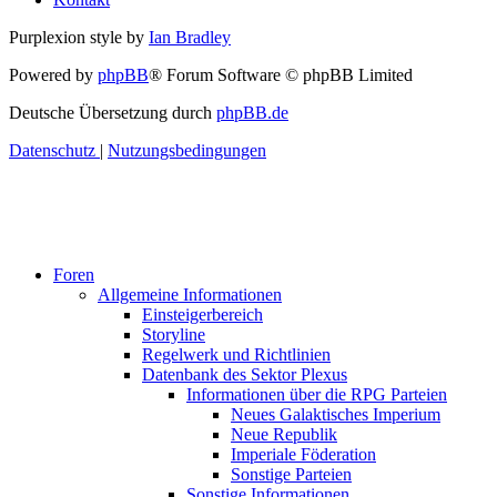
Purplexion style by
Ian Bradley
Powered by
phpBB
® Forum Software © phpBB Limited
Deutsche Übersetzung durch
phpBB.de
Datenschutz
|
Nutzungsbedingungen
Foren
Allgemeine Informationen
Einsteigerbereich
Storyline
Regelwerk und Richtlinien
Datenbank des Sektor Plexus
Informationen über die RPG Parteien
Neues Galaktisches Imperium
Neue Republik
Imperiale Föderation
Sonstige Parteien
Sonstige Informationen