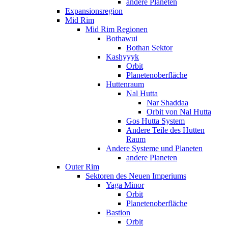
andere Planeten
Expansionsregion
Mid Rim
Mid Rim Regionen
Bothawui
Bothan Sektor
Kashyyyk
Orbit
Planetenoberfläche
Huttenraum
Nal Hutta
Nar Shaddaa
Orbit von Nal Hutta
Gos Hutta System
Andere Teile des Hutten
Raum
Andere Systeme und Planeten
andere Planeten
Outer Rim
Sektoren des Neuen Imperiums
Yaga Minor
Orbit
Planetenoberfläche
Bastion
Orbit