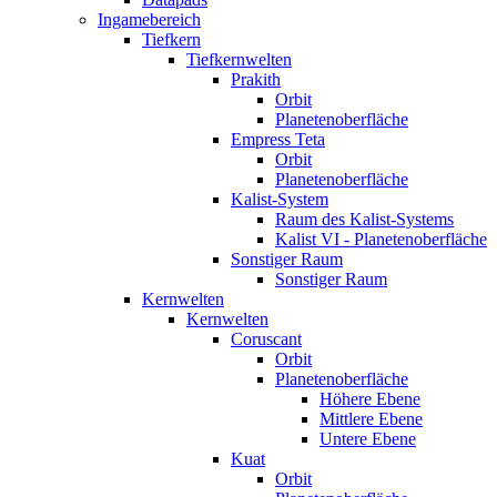
Ingamebereich
Tiefkern
Tiefkernwelten
Prakith
Orbit
Planetenoberfläche
Empress Teta
Orbit
Planetenoberfläche
Kalist-System
Raum des Kalist-Systems
Kalist VI - Planetenoberfläche
Sonstiger Raum
Sonstiger Raum
Kernwelten
Kernwelten
Coruscant
Orbit
Planetenoberfläche
Höhere Ebene
Mittlere Ebene
Untere Ebene
Kuat
Orbit