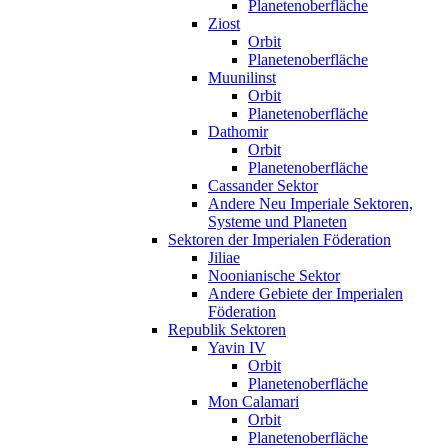
Planetenoberfläche
Ziost
Orbit
Planetenoberfläche
Muunilinst
Orbit
Planetenoberfläche
Dathomir
Orbit
Planetenoberfläche
Cassander Sektor
Andere Neu Imperiale Sektoren,
Systeme und Planeten
Sektoren der Imperialen Föderation
Jiliae
Noonianische Sektor
Andere Gebiete der Imperialen
Föderation
Republik Sektoren
Yavin IV
Orbit
Planetenoberfläche
Mon Calamari
Orbit
Planetenoberfläche