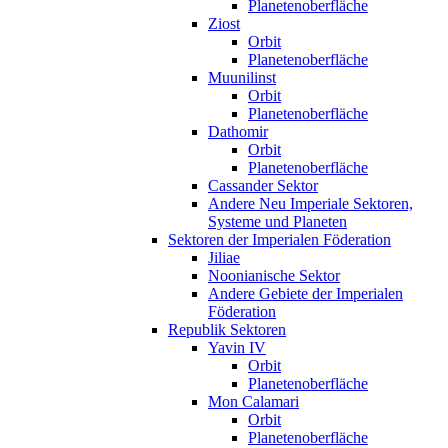
Planetenoberfläche
Ziost
Orbit
Planetenoberfläche
Muunilinst
Orbit
Planetenoberfläche
Dathomir
Orbit
Planetenoberfläche
Cassander Sektor
Andere Neu Imperiale Sektoren,
Systeme und Planeten
Sektoren der Imperialen Föderation
Jiliae
Noonianische Sektor
Andere Gebiete der Imperialen
Föderation
Republik Sektoren
Yavin IV
Orbit
Planetenoberfläche
Mon Calamari
Orbit
Planetenoberfläche