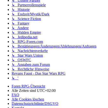
↳ Unsere Partner
↳ Partnerrollenspiele
↳ Historie
↳ Endzeit/Mystik/Dark
↳ Science Fiction
↳ Fantasy
↳ Andere
↳ Hidden Empire
↳ Jedipedia.net
↳ RPG-Foren.com
↳ Bestätigungen/Änderungen/Ablehnungen/Anfragen
↳ Nachrichtenverkehr
↳ Star Wars Union
↳ OSWFC
↳ Angaben zum Forum
↳ Rechtliche Hinweise
Revans Faust - Das Star Wars RPG
↳ '
Foren RPG-Übersicht
Alle Zeiten sind
UTC+02:00
FAQ
Alle Cookies löschen
Datenschutzrichtlinie/DSGVO
Kontakt