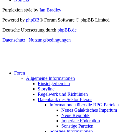
Purplexion style by
Ian Bradley
Powered by
phpBB
® Forum Software © phpBB Limited
Deutsche Übersetzung durch
phpBB.de
Datenschutz
|
Nutzungsbedingungen
Foren
Allgemeine Informationen
Einsteigerbereich
Storyline
Regelwerk und Richtlinien
Datenbank des Sektor Plexus
Informationen über die RPG Parteien
Neues Galaktisches Imperium
Neue Republik
Imperiale Föderation
Sonstige Parteien
Sonstige Informationen