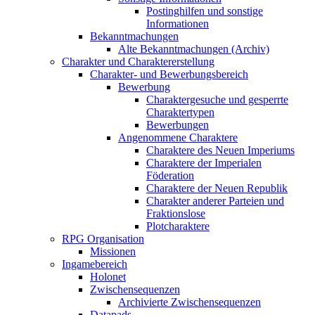
Postinghilfen und sonstige
Informationen
Bekanntmachungen
Alte Bekanntmachungen (Archiv)
Charakter und Charaktererstellung
Charakter- und Bewerbungsbereich
Bewerbung
Charaktergesuche und gesperrte
Charaktertypen
Bewerbungen
Angenommene Charaktere
Charaktere des Neuen Imperiums
Charaktere der Imperialen
Föderation
Charaktere der Neuen Republik
Charakter anderer Parteien und
Fraktionslose
Plotcharaktere
RPG Organisation
Missionen
Ingamebereich
Holonet
Zwischensequenzen
Archivierte Zwischensequenzen
Datapads