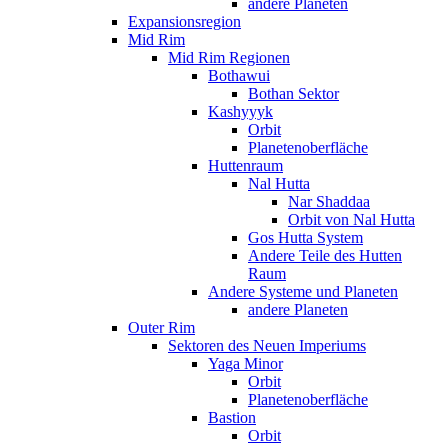
andere Planeten
Expansionsregion
Mid Rim
Mid Rim Regionen
Bothawui
Bothan Sektor
Kashyyyk
Orbit
Planetenoberfläche
Huttenraum
Nal Hutta
Nar Shaddaa
Orbit von Nal Hutta
Gos Hutta System
Andere Teile des Hutten
Raum
Andere Systeme und Planeten
andere Planeten
Outer Rim
Sektoren des Neuen Imperiums
Yaga Minor
Orbit
Planetenoberfläche
Bastion
Orbit