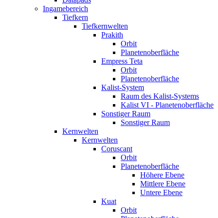
Ingamebereich
Tiefkern
Tiefkernwelten
Prakith
Orbit
Planetenoberfläche
Empress Teta
Orbit
Planetenoberfläche
Kalist-System
Raum des Kalist-Systems
Kalist VI - Planetenoberfläche
Sonstiger Raum
Sonstiger Raum
Kernwelten
Kernwelten
Coruscant
Orbit
Planetenoberfläche
Höhere Ebene
Mittlere Ebene
Untere Ebene
Kuat
Orbit