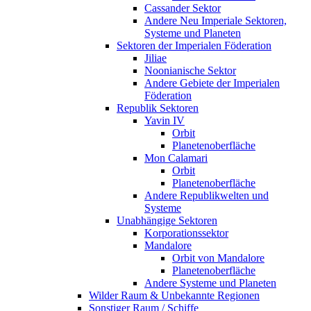
Cassander Sektor
Andere Neu Imperiale Sektoren,
Systeme und Planeten
Sektoren der Imperialen Föderation
Jiliae
Noonianische Sektor
Andere Gebiete der Imperialen
Föderation
Republik Sektoren
Yavin IV
Orbit
Planetenoberfläche
Mon Calamari
Orbit
Planetenoberfläche
Andere Republikwelten und
Systeme
Unabhängige Sektoren
Korporationssektor
Mandalore
Orbit von Mandalore
Planetenoberfläche
Andere Systeme und Planeten
Wilder Raum & Unbekannte Regionen
Sonstiger Raum / Schiffe