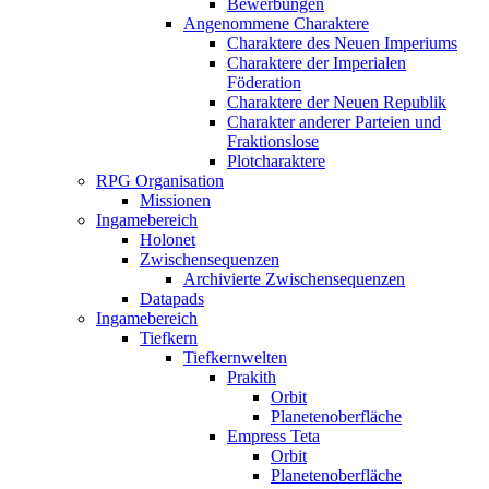
Bewerbungen
Angenommene Charaktere
Charaktere des Neuen Imperiums
Charaktere der Imperialen
Föderation
Charaktere der Neuen Republik
Charakter anderer Parteien und
Fraktionslose
Plotcharaktere
RPG Organisation
Missionen
Ingamebereich
Holonet
Zwischensequenzen
Archivierte Zwischensequenzen
Datapads
Ingamebereich
Tiefkern
Tiefkernwelten
Prakith
Orbit
Planetenoberfläche
Empress Teta
Orbit
Planetenoberfläche