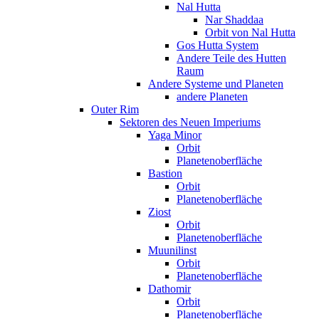
Nal Hutta
Nar Shaddaa
Orbit von Nal Hutta
Gos Hutta System
Andere Teile des Hutten
Raum
Andere Systeme und Planeten
andere Planeten
Outer Rim
Sektoren des Neuen Imperiums
Yaga Minor
Orbit
Planetenoberfläche
Bastion
Orbit
Planetenoberfläche
Ziost
Orbit
Planetenoberfläche
Muunilinst
Orbit
Planetenoberfläche
Dathomir
Orbit
Planetenoberfläche