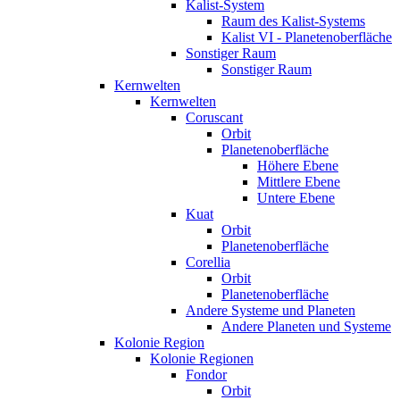
Kalist-System
Raum des Kalist-Systems
Kalist VI - Planetenoberfläche
Sonstiger Raum
Sonstiger Raum
Kernwelten
Kernwelten
Coruscant
Orbit
Planetenoberfläche
Höhere Ebene
Mittlere Ebene
Untere Ebene
Kuat
Orbit
Planetenoberfläche
Corellia
Orbit
Planetenoberfläche
Andere Systeme und Planeten
Andere Planeten und Systeme
Kolonie Region
Kolonie Regionen
Fondor
Orbit