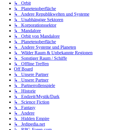
↳ Orbit
↳ Planetenoberfläche
↳ Andere Republikwelten und Systeme
↳ Unabhängige Sektoren
↳ Korporationssektor
↳ Mandalore
↳ Orbit von Mandalore
↳ Planetenoberfläche
↳ Andere Systeme und Planeten
↳ Wilder Raum & Unbekannte Regionen
↳ Sonstiger Raum / Schiffe
↳ Offline Treffen
Off Board
↳ Unsere Partner
↳ Unsere Partner
↳ Partnerrollenspiele
↳ Historie
↳ Endzeit/Mystik/Dark
↳ Science Fiction
↳ Fantasy
↳ Andere
↳ Hidden Empire
↳ Jedipedia.net
↳ RPG-Foren.com