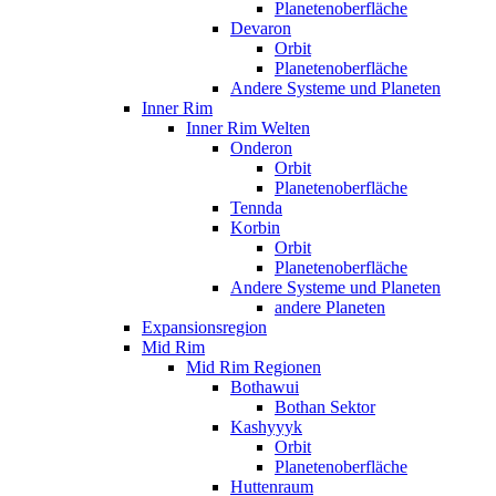
Planetenoberfläche
Devaron
Orbit
Planetenoberfläche
Andere Systeme und Planeten
Inner Rim
Inner Rim Welten
Onderon
Orbit
Planetenoberfläche
Tennda
Korbin
Orbit
Planetenoberfläche
Andere Systeme und Planeten
andere Planeten
Expansionsregion
Mid Rim
Mid Rim Regionen
Bothawui
Bothan Sektor
Kashyyyk
Orbit
Planetenoberfläche
Huttenraum