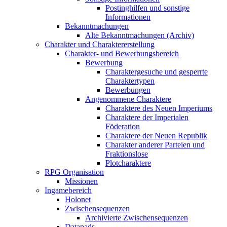
Postinghilfen und sonstige
Informationen
Bekanntmachungen
Alte Bekanntmachungen (Archiv)
Charakter und Charaktererstellung
Charakter- und Bewerbungsbereich
Bewerbung
Charaktergesuche und gesperrte
Charaktertypen
Bewerbungen
Angenommene Charaktere
Charaktere des Neuen Imperiums
Charaktere der Imperialen
Föderation
Charaktere der Neuen Republik
Charakter anderer Parteien und
Fraktionslose
Plotcharaktere
RPG Organisation
Missionen
Ingamebereich
Holonet
Zwischensequenzen
Archivierte Zwischensequenzen
Datapads