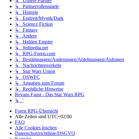
↳ Unsere Partner
↳ Partnerrollenspiele
↳ Historie
↳ Endzeit/Mystik/Dark
↳ Science Fiction
↳ Fantasy
↳ Andere
↳ Hidden Empire
↳ Jedipedia.net
↳ RPG-Foren.com
↳ Bestätigungen/Änderungen/Ablehnungen/Anfragen
↳ Nachrichtenverkehr
↳ Star Wars Union
↳ OSWFC
↳ Angaben zum Forum
↳ Rechtliche Hinweise
Revans Faust - Das Star Wars RPG
↳ '
Foren RPG-Übersicht
Alle Zeiten sind
UTC+02:00
FAQ
Alle Cookies löschen
Datenschutzrichtlinie/DSGVO
Kontakt