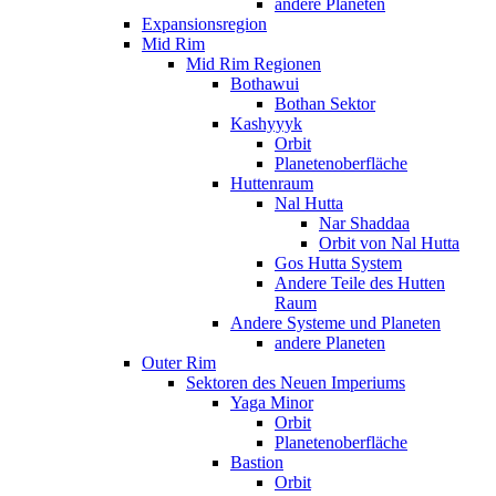
andere Planeten
Expansionsregion
Mid Rim
Mid Rim Regionen
Bothawui
Bothan Sektor
Kashyyyk
Orbit
Planetenoberfläche
Huttenraum
Nal Hutta
Nar Shaddaa
Orbit von Nal Hutta
Gos Hutta System
Andere Teile des Hutten
Raum
Andere Systeme und Planeten
andere Planeten
Outer Rim
Sektoren des Neuen Imperiums
Yaga Minor
Orbit
Planetenoberfläche
Bastion
Orbit