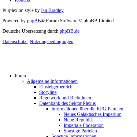
Purplexion style by
Ian Bradley
Powered by
phpBB
® Forum Software © phpBB Limited
Deutsche Übersetzung durch
phpBB.de
Datenschutz
|
Nutzungsbedingungen
Foren
Allgemeine Informationen
Einsteigerbereich
Storyline
Regelwerk und Richtlinien
Datenbank des Sektor Plexus
Informationen über die RPG Parteien
Neues Galaktisches Imperium
Neue Republik
Imperiale Föderation
Sonstige Parteien
Sonstige Informationen