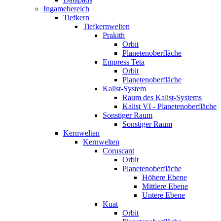
Ingamebereich
Tiefkern
Tiefkernwelten
Prakith
Orbit
Planetenoberfläche
Empress Teta
Orbit
Planetenoberfläche
Kalist-System
Raum des Kalist-Systems
Kalist VI - Planetenoberfläche
Sonstiger Raum
Sonstiger Raum
Kernwelten
Kernwelten
Coruscant
Orbit
Planetenoberfläche
Höhere Ebene
Mittlere Ebene
Untere Ebene
Kuat
Orbit