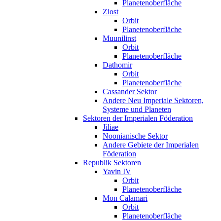
Planetenoberfläche
Ziost
Orbit
Planetenoberfläche
Muunilinst
Orbit
Planetenoberfläche
Dathomir
Orbit
Planetenoberfläche
Cassander Sektor
Andere Neu Imperiale Sektoren,
Systeme und Planeten
Sektoren der Imperialen Föderation
Jiliae
Noonianische Sektor
Andere Gebiete der Imperialen
Föderation
Republik Sektoren
Yavin IV
Orbit
Planetenoberfläche
Mon Calamari
Orbit
Planetenoberfläche