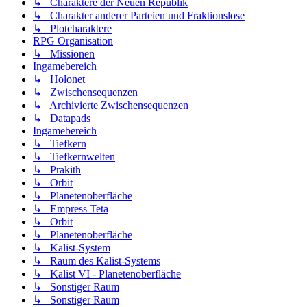
↳ Charaktere der Neuen Republik
↳ Charakter anderer Parteien und Fraktionslose
↳ Plotcharaktere
RPG Organisation
↳ Missionen
Ingamebereich
↳ Holonet
↳ Zwischensequenzen
↳ Archivierte Zwischensequenzen
↳ Datapads
Ingamebereich
↳ Tiefkern
↳ Tiefkernwelten
↳ Prakith
↳ Orbit
↳ Planetenoberfläche
↳ Empress Teta
↳ Orbit
↳ Planetenoberfläche
↳ Kalist-System
↳ Raum des Kalist-Systems
↳ Kalist VI - Planetenoberfläche
↳ Sonstiger Raum
↳ Sonstiger Raum