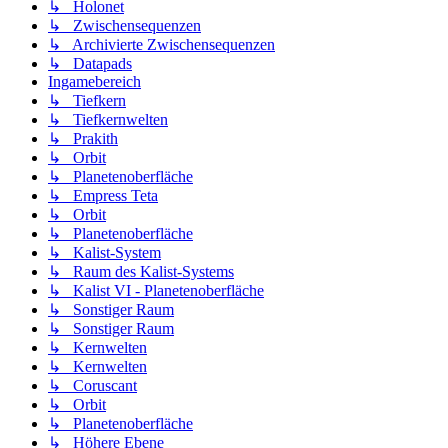
↳ Holonet
↳ Zwischensequenzen
↳ Archivierte Zwischensequenzen
↳ Datapads
Ingamebereich
↳ Tiefkern
↳ Tiefkernwelten
↳ Prakith
↳ Orbit
↳ Planetenoberfläche
↳ Empress Teta
↳ Orbit
↳ Planetenoberfläche
↳ Kalist-System
↳ Raum des Kalist-Systems
↳ Kalist VI - Planetenoberfläche
↳ Sonstiger Raum
↳ Sonstiger Raum
↳ Kernwelten
↳ Kernwelten
↳ Coruscant
↳ Orbit
↳ Planetenoberfläche
↳ Höhere Ebene