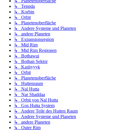
↳ Planetenoberfläche
↳ Tennda
↳ Korbin
↳ Orbit
↳ Planetenoberfläche
↳ Andere Systeme und Planeten
↳ andere Planeten
↳ Expansionsregion
↳ Mid Rim
↳ Mid Rim Regionen
↳ Bothawui
↳ Bothan Sektor
↳ Kashyyyk
↳ Orbit
↳ Planetenoberfläche
↳ Huttenraum
↳ Nal Hutta
↳ Nar Shaddaa
↳ Orbit von Nal Hutta
↳ Gos Hutta System
↳ Andere Teile des Hutten Raum
↳ Andere Systeme und Planeten
↳ andere Planeten
↳ Outer Rim