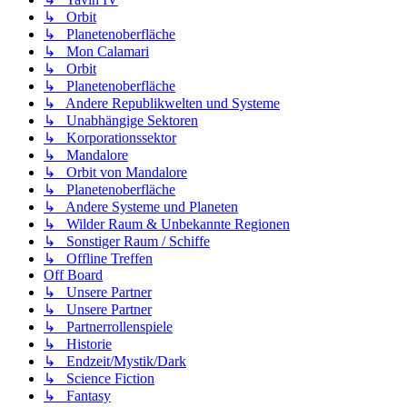
↳ Orbit
↳ Planetenoberfläche
↳ Mon Calamari
↳ Orbit
↳ Planetenoberfläche
↳ Andere Republikwelten und Systeme
↳ Unabhängige Sektoren
↳ Korporationssektor
↳ Mandalore
↳ Orbit von Mandalore
↳ Planetenoberfläche
↳ Andere Systeme und Planeten
↳ Wilder Raum & Unbekannte Regionen
↳ Sonstiger Raum / Schiffe
↳ Offline Treffen
Off Board
↳ Unsere Partner
↳ Unsere Partner
↳ Partnerrollenspiele
↳ Historie
↳ Endzeit/Mystik/Dark
↳ Science Fiction
↳ Fantasy