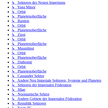
↳ Sektoren des Neuen Imperiums
↳ Yaga Minor
↳ Orbit
↳ Planetenoberfläche
↳ Bastion
↳ Orbit
↳ Planetenoberfläche
↳ Ziost
↳ Orbit
↳ Planetenoberfläche
↳ Muunilinst
↳ Orbit
↳ Planetenoberfläche
↳ Dathomir
↳ Orbit
↳ Planetenoberfläche
↳ Cassander Sektor
↳ Andere Neu Imperiale Sektoren, Systeme und Planeten
↳ Sektoren der Imperialen Föderation
↳ Jiliae
↳ Noonianische Sektor
↳ Andere Gebiete der Imperialen Föderation
↳ Republik Sektoren
↳ Yavin IV