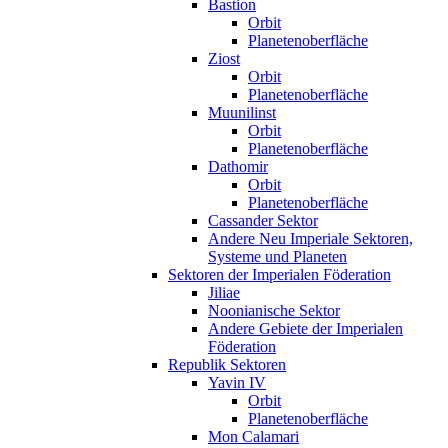
Bastion
Orbit
Planetenoberfläche
Ziost
Orbit
Planetenoberfläche
Muunilinst
Orbit
Planetenoberfläche
Dathomir
Orbit
Planetenoberfläche
Cassander Sektor
Andere Neu Imperiale Sektoren,
Systeme und Planeten
Sektoren der Imperialen Föderation
Jiliae
Noonianische Sektor
Andere Gebiete der Imperialen
Föderation
Republik Sektoren
Yavin IV
Orbit
Planetenoberfläche
Mon Calamari