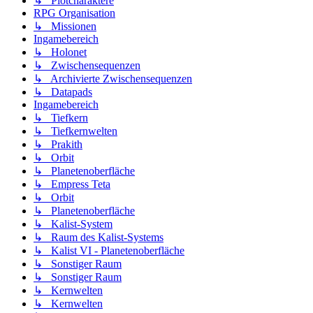
↳ Plotcharaktere
RPG Organisation
↳ Missionen
Ingamebereich
↳ Holonet
↳ Zwischensequenzen
↳ Archivierte Zwischensequenzen
↳ Datapads
Ingamebereich
↳ Tiefkern
↳ Tiefkernwelten
↳ Prakith
↳ Orbit
↳ Planetenoberfläche
↳ Empress Teta
↳ Orbit
↳ Planetenoberfläche
↳ Kalist-System
↳ Raum des Kalist-Systems
↳ Kalist VI - Planetenoberfläche
↳ Sonstiger Raum
↳ Sonstiger Raum
↳ Kernwelten
↳ Kernwelten