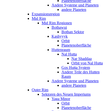
Planetenoberfläche
Andere Systeme und Planeten
andere Planeten
Expansionsregion
Mid Rim
Mid Rim Regionen
Bothawui
Bothan Sektor
Kashyyyk
Orbit
Planetenoberfläche
Huttenraum
Nal Hutta
Nar Shaddaa
Orbit von Nal Hutta
Gos Hutta System
Andere Teile des Hutten
Raum
Andere Systeme und Planeten
andere Planeten
Outer Rim
Sektoren des Neuen Imperiums
Yaga Minor
Orbit
Planetenoberfläche