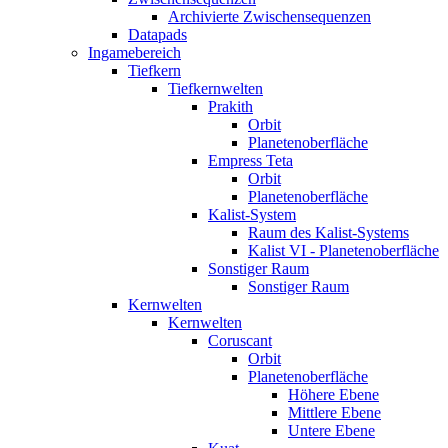
Archivierte Zwischensequenzen
Datapads
Ingamebereich
Tiefkern
Tiefkernwelten
Prakith
Orbit
Planetenoberfläche
Empress Teta
Orbit
Planetenoberfläche
Kalist-System
Raum des Kalist-Systems
Kalist VI - Planetenoberfläche
Sonstiger Raum
Sonstiger Raum
Kernwelten
Kernwelten
Coruscant
Orbit
Planetenoberfläche
Höhere Ebene
Mittlere Ebene
Untere Ebene