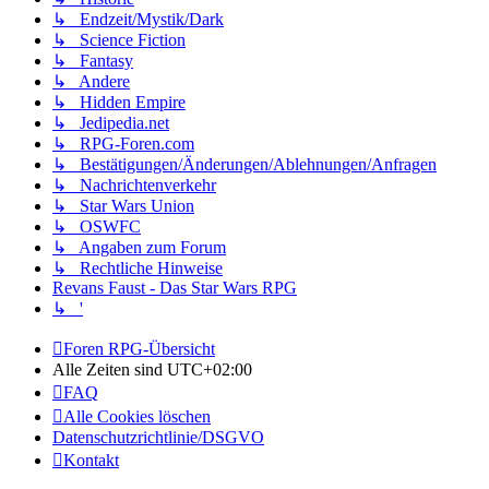
↳ Endzeit/Mystik/Dark
↳ Science Fiction
↳ Fantasy
↳ Andere
↳ Hidden Empire
↳ Jedipedia.net
↳ RPG-Foren.com
↳ Bestätigungen/Änderungen/Ablehnungen/Anfragen
↳ Nachrichtenverkehr
↳ Star Wars Union
↳ OSWFC
↳ Angaben zum Forum
↳ Rechtliche Hinweise
Revans Faust - Das Star Wars RPG
↳ '
Foren RPG-Übersicht
Alle Zeiten sind
UTC+02:00
FAQ
Alle Cookies löschen
Datenschutzrichtlinie/DSGVO
Kontakt