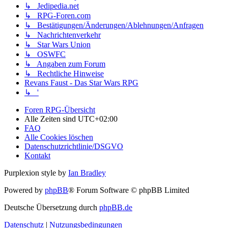
↳ Jedipedia.net
↳ RPG-Foren.com
↳ Bestätigungen/Änderungen/Ablehnungen/Anfragen
↳ Nachrichtenverkehr
↳ Star Wars Union
↳ OSWFC
↳ Angaben zum Forum
↳ Rechtliche Hinweise
Revans Faust - Das Star Wars RPG
↳ '
Foren RPG-Übersicht
Alle Zeiten sind
UTC+02:00
FAQ
Alle Cookies löschen
Datenschutzrichtlinie/DSGVO
Kontakt
Purplexion style by
Ian Bradley
Powered by
phpBB
® Forum Software © phpBB Limited
Deutsche Übersetzung durch
phpBB.de
Datenschutz
|
Nutzungsbedingungen