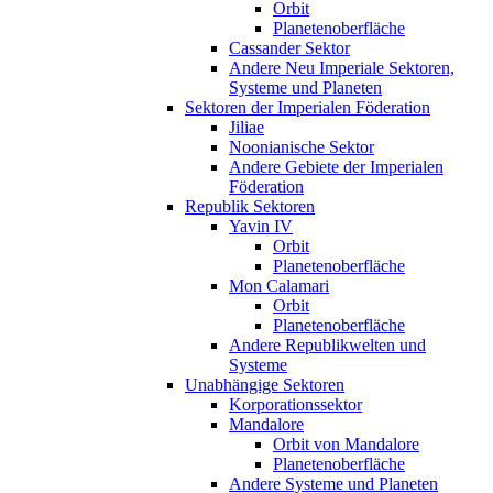
Orbit
Planetenoberfläche
Cassander Sektor
Andere Neu Imperiale Sektoren,
Systeme und Planeten
Sektoren der Imperialen Föderation
Jiliae
Noonianische Sektor
Andere Gebiete der Imperialen
Föderation
Republik Sektoren
Yavin IV
Orbit
Planetenoberfläche
Mon Calamari
Orbit
Planetenoberfläche
Andere Republikwelten und
Systeme
Unabhängige Sektoren
Korporationssektor
Mandalore
Orbit von Mandalore
Planetenoberfläche
Andere Systeme und Planeten