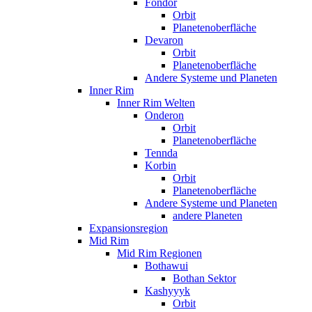
Fondor
Orbit
Planetenoberfläche
Devaron
Orbit
Planetenoberfläche
Andere Systeme und Planeten
Inner Rim
Inner Rim Welten
Onderon
Orbit
Planetenoberfläche
Tennda
Korbin
Orbit
Planetenoberfläche
Andere Systeme und Planeten
andere Planeten
Expansionsregion
Mid Rim
Mid Rim Regionen
Bothawui
Bothan Sektor
Kashyyyk
Orbit