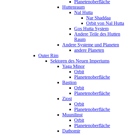
Planetenoberfläche
Huttenraum
Nal Hutta
Nar Shaddaa
Orbit von Nal Hutta
Gos Hutta System
Andere Teile des Hutten
Raum
Andere Systeme und Planeten
andere Planeten
Outer Rim
Sektoren des Neuen Imperiums
Yaga Minor
Orbit
Planetenoberfläche
Bastion
Orbit
Planetenoberfläche
Ziost
Orbit
Planetenoberfläche
Muunilinst
Orbit
Planetenoberfläche
Dathomir