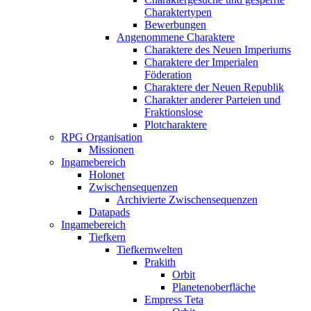
Charaktertypen
Bewerbungen
Angenommene Charaktere
Charaktere des Neuen Imperiums
Charaktere der Imperialen
Föderation
Charaktere der Neuen Republik
Charakter anderer Parteien und
Fraktionslose
Plotcharaktere
RPG Organisation
Missionen
Ingamebereich
Holonet
Zwischensequenzen
Archivierte Zwischensequenzen
Datapads
Ingamebereich
Tiefkern
Tiefkernwelten
Prakith
Orbit
Planetenoberfläche
Empress Teta