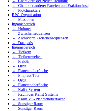
↳ Charaktere der Neuen Republik
↳ Charakter anderer Parteien und Fraktionslose
↳ Plotcharaktere
RPG Organisation
↳ Missionen
Ingamebereich
↳ Holonet
↳ Zwischensequenzen
↳ Archivierte Zwischensequenzen
↳ Datapads
Ingamebereich
↳ Tiefkern
↳ Tiefkernwelten
↳ Prakith
↳ Orbit
↳ Planetenoberfläche
↳ Empress Teta
↳ Orbit
↳ Planetenoberfläche
↳ Kalist-System
↳ Raum des Kalist-Systems
↳ Kalist VI - Planetenoberfläche
↳ Sonstiger Raum
↳ Sonstiger Raum