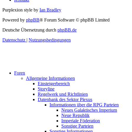
Purplexion style by
Ian Bradley
Powered by
phpBB
® Forum Software © phpBB Limited
Deutsche Übersetzung durch
phpBB.de
Datenschutz
|
Nutzungsbedingungen
Foren
Allgemeine Informationen
Einsteigerbereich
Storyline
Regelwerk und Richtlinien
Datenbank des Sektor Plexus
Informationen über die RPG Parteien
Neues Galaktisches Imperium
Neue Republik
Imperiale Föderation
Sonstige Parteien
Sonstige Informationen