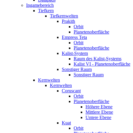
Ingamebereich
Tiefkern
Tiefkernwelten
Prakith
Orbit
Planetenoberfläche
Empress Teta
Orbit
Planetenoberfläche
Kalist-System
Raum des Kalist-Systems
Kalist VI - Planetenoberfläche
Sonstiger Raum
Sonstiger Raum
Kernwelten
Kernwelten
Coruscant
Orbit
Planetenoberfläche
Höhere Ebene
Mittlere Ebene
Untere Ebene
Kuat
Orbit