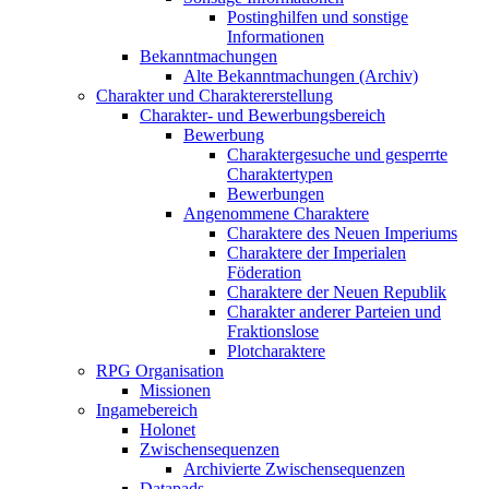
Postinghilfen und sonstige
Informationen
Bekanntmachungen
Alte Bekanntmachungen (Archiv)
Charakter und Charaktererstellung
Charakter- und Bewerbungsbereich
Bewerbung
Charaktergesuche und gesperrte
Charaktertypen
Bewerbungen
Angenommene Charaktere
Charaktere des Neuen Imperiums
Charaktere der Imperialen
Föderation
Charaktere der Neuen Republik
Charakter anderer Parteien und
Fraktionslose
Plotcharaktere
RPG Organisation
Missionen
Ingamebereich
Holonet
Zwischensequenzen
Archivierte Zwischensequenzen
Datapads