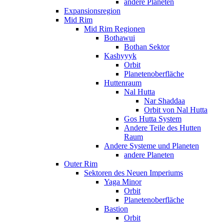
andere Planeten
Expansionsregion
Mid Rim
Mid Rim Regionen
Bothawui
Bothan Sektor
Kashyyyk
Orbit
Planetenoberfläche
Huttenraum
Nal Hutta
Nar Shaddaa
Orbit von Nal Hutta
Gos Hutta System
Andere Teile des Hutten
Raum
Andere Systeme und Planeten
andere Planeten
Outer Rim
Sektoren des Neuen Imperiums
Yaga Minor
Orbit
Planetenoberfläche
Bastion
Orbit