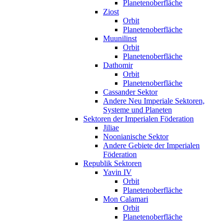
Planetenoberfläche
Ziost
Orbit
Planetenoberfläche
Muunilinst
Orbit
Planetenoberfläche
Dathomir
Orbit
Planetenoberfläche
Cassander Sektor
Andere Neu Imperiale Sektoren,
Systeme und Planeten
Sektoren der Imperialen Föderation
Jiliae
Noonianische Sektor
Andere Gebiete der Imperialen
Föderation
Republik Sektoren
Yavin IV
Orbit
Planetenoberfläche
Mon Calamari
Orbit
Planetenoberfläche