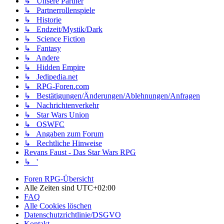
↳ Unsere Partner
↳ Partnerrollenspiele
↳ Historie
↳ Endzeit/Mystik/Dark
↳ Science Fiction
↳ Fantasy
↳ Andere
↳ Hidden Empire
↳ Jedipedia.net
↳ RPG-Foren.com
↳ Bestätigungen/Änderungen/Ablehnungen/Anfragen
↳ Nachrichtenverkehr
↳ Star Wars Union
↳ OSWFC
↳ Angaben zum Forum
↳ Rechtliche Hinweise
Revans Faust - Das Star Wars RPG
↳ '
Foren RPG-Übersicht
Alle Zeiten sind
UTC+02:00
FAQ
Alle Cookies löschen
Datenschutzrichtlinie/DSGVO
Kontakt