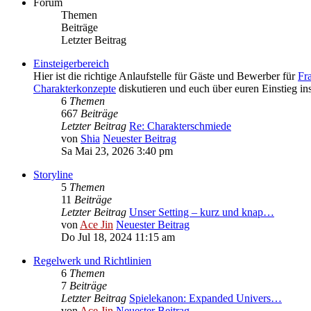
Forum
Themen
Beiträge
Letzter Beitrag
Einsteigerbereich
Hier ist die richtige Anlaufstelle für Gäste und Bewerber für
Fr
Charakterkonzepte
diskutieren und euch über euren Einstieg in
6
Themen
667
Beiträge
Letzter Beitrag
Re: Charakterschmiede
von
Shia
Neuester Beitrag
Sa Mai 23, 2026 3:40 pm
Storyline
5
Themen
11
Beiträge
Letzter Beitrag
Unser Setting – kurz und knap…
von
Ace Jin
Neuester Beitrag
Do Jul 18, 2024 11:15 am
Regelwerk und Richtlinien
6
Themen
7
Beiträge
Letzter Beitrag
Spielekanon: Expanded Univers…
von
Ace Jin
Neuester Beitrag