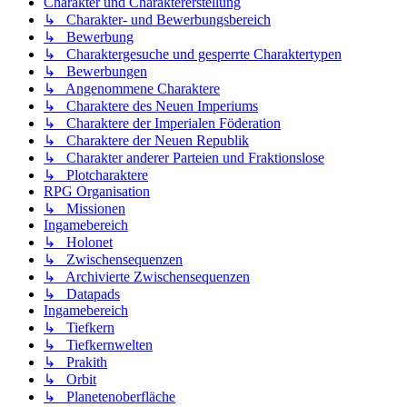
Charakter und Charaktererstellung
↳ Charakter- und Bewerbungsbereich
↳ Bewerbung
↳ Charaktergesuche und gesperrte Charaktertypen
↳ Bewerbungen
↳ Angenommene Charaktere
↳ Charaktere des Neuen Imperiums
↳ Charaktere der Imperialen Föderation
↳ Charaktere der Neuen Republik
↳ Charakter anderer Parteien und Fraktionslose
↳ Plotcharaktere
RPG Organisation
↳ Missionen
Ingamebereich
↳ Holonet
↳ Zwischensequenzen
↳ Archivierte Zwischensequenzen
↳ Datapads
Ingamebereich
↳ Tiefkern
↳ Tiefkernwelten
↳ Prakith
↳ Orbit
↳ Planetenoberfläche