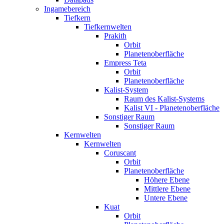
Ingamebereich
Tiefkern
Tiefkernwelten
Prakith
Orbit
Planetenoberfläche
Empress Teta
Orbit
Planetenoberfläche
Kalist-System
Raum des Kalist-Systems
Kalist VI - Planetenoberfläche
Sonstiger Raum
Sonstiger Raum
Kernwelten
Kernwelten
Coruscant
Orbit
Planetenoberfläche
Höhere Ebene
Mittlere Ebene
Untere Ebene
Kuat
Orbit