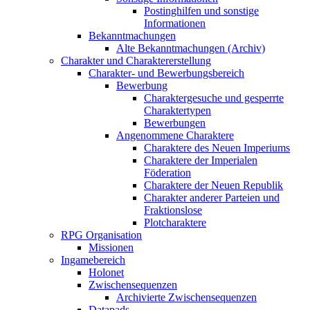
Postinghilfen und sonstige
Informationen
Bekanntmachungen
Alte Bekanntmachungen (Archiv)
Charakter und Charaktererstellung
Charakter- und Bewerbungsbereich
Bewerbung
Charaktergesuche und gesperrte
Charaktertypen
Bewerbungen
Angenommene Charaktere
Charaktere des Neuen Imperiums
Charaktere der Imperialen
Föderation
Charaktere der Neuen Republik
Charakter anderer Parteien und
Fraktionslose
Plotcharaktere
RPG Organisation
Missionen
Ingamebereich
Holonet
Zwischensequenzen
Archivierte Zwischensequenzen
Datapads