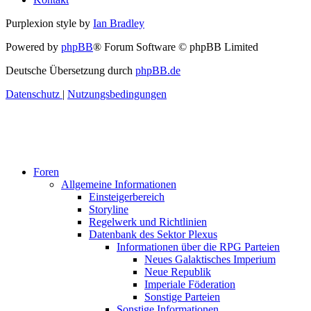
Purplexion style by
Ian Bradley
Powered by
phpBB
® Forum Software © phpBB Limited
Deutsche Übersetzung durch
phpBB.de
Datenschutz
|
Nutzungsbedingungen
Foren
Allgemeine Informationen
Einsteigerbereich
Storyline
Regelwerk und Richtlinien
Datenbank des Sektor Plexus
Informationen über die RPG Parteien
Neues Galaktisches Imperium
Neue Republik
Imperiale Föderation
Sonstige Parteien
Sonstige Informationen