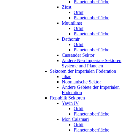
Planetenoberfläche
Ziost
Orbit
Planetenoberfläche
Muunilinst
Orbit
Planetenoberfläche
Dathomir
Orbit
Planetenoberfläche
Cassander Sektor
Andere Neu Imperiale Sektoren,
Systeme und Planeten
Sektoren der Imperialen Föderation
Jiliae
Noonianische Sektor
Andere Gebiete der Imperialen
Föderation
Republik Sektoren
Yavin IV
Orbit
Planetenoberfläche
Mon Calamari
Orbit
Planetenoberfläche