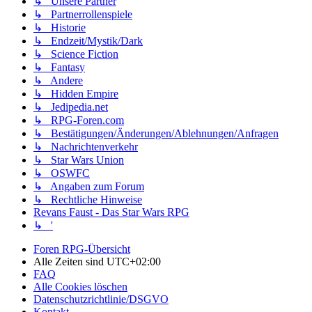
↳ Unsere Partner
↳ Partnerrollenspiele
↳ Historie
↳ Endzeit/Mystik/Dark
↳ Science Fiction
↳ Fantasy
↳ Andere
↳ Hidden Empire
↳ Jedipedia.net
↳ RPG-Foren.com
↳ Bestätigungen/Änderungen/Ablehnungen/Anfragen
↳ Nachrichtenverkehr
↳ Star Wars Union
↳ OSWFC
↳ Angaben zum Forum
↳ Rechtliche Hinweise
Revans Faust - Das Star Wars RPG
↳ '
Foren RPG-Übersicht
Alle Zeiten sind
UTC+02:00
FAQ
Alle Cookies löschen
Datenschutzrichtlinie/DSGVO
Kontakt