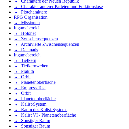
↳ Charaktere der Neuen Republik
↳ Charakter anderer Parteien und Fraktionslose
↳ Plotcharaktere
RPG Organisation
↳ Missionen
Ingamebereich
↳ Holonet
↳ Zwischensequenzen
↳ Archivierte Zwischensequenzen
↳ Datapads
Ingamebereich
↳ Tiefkern
↳ Tiefkernwelten
↳ Prakith
↳ Orbit
↳ Planetenoberfläche
↳ Empress Teta
↳ Orbit
↳ Planetenoberfläche
↳ Kalist-System
↳ Raum des Kalist-Systems
↳ Kalist VI - Planetenoberfläche
↳ Sonstiger Raum
↳ Sonstiger Raum