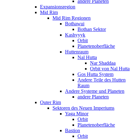
andere Planeten
Expansionsregion
Mid Rim
Mid Rim Regionen
Bothawui
Bothan Sektor
Kashyyyk
Orbit
Planetenoberfläche
Huttenraum
Nal Hutta
Nar Shaddaa
Orbit von Nal Hutta
Gos Hutta System
Andere Teile des Hutten
Raum
Andere Systeme und Planeten
andere Planeten
Outer Rim
Sektoren des Neuen Imperiums
Yaga Minor
Orbit
Planetenoberfläche
Bastion
Orbit