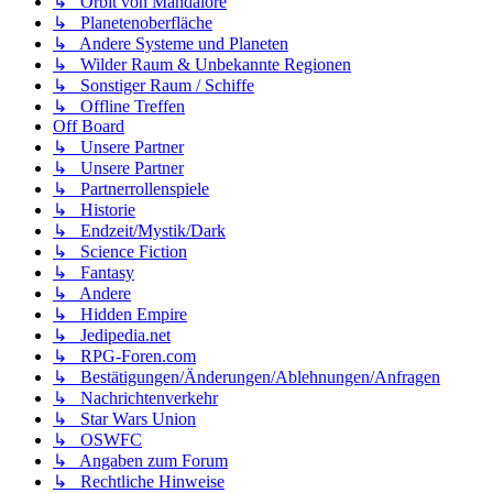
↳ Orbit von Mandalore
↳ Planetenoberfläche
↳ Andere Systeme und Planeten
↳ Wilder Raum & Unbekannte Regionen
↳ Sonstiger Raum / Schiffe
↳ Offline Treffen
Off Board
↳ Unsere Partner
↳ Unsere Partner
↳ Partnerrollenspiele
↳ Historie
↳ Endzeit/Mystik/Dark
↳ Science Fiction
↳ Fantasy
↳ Andere
↳ Hidden Empire
↳ Jedipedia.net
↳ RPG-Foren.com
↳ Bestätigungen/Änderungen/Ablehnungen/Anfragen
↳ Nachrichtenverkehr
↳ Star Wars Union
↳ OSWFC
↳ Angaben zum Forum
↳ Rechtliche Hinweise