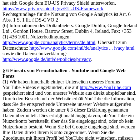
hat sich Google dem EU-US Privacy Shield unterworfen,
https://www.privacyshield.gov/EU-US-Framework
.
Rechtsgrundlage für die Nutzung von Google Analytics ist Art. 6
Abs. 1 S. 1 lit. f DS-GVO.2
(6) Informationen des Drittanbieters: Google Dublin, Google Ireland
Ltd., Gordon House, Barrow Street, Dublin 4, Ireland, Fax: +353
(1) 436 1001. Nutzerbedingungen:
http://www.google.com/analytics/terms/de.html
, Übersicht zum
Datenschutz:
http://www.google.com/intl/de/analytics ... ivacy.html
,
sowie die Datenschutzerklärung:
http://www.google.de/intl/de/policies/privacy
.
§ 6 Einsatz von Fremdinhalten - Youtube und Google Web
Fonts
(1) Wir haben innerhalb einiger Unterseiten unseres Forums
YouTube-Videos eingebunden, die auf
http://www.YouTube.com
gespeichert sind und von unserer Website aus direkt abspielbar sind.
Durch den Besuch auf der Website erhält YouTube die Information,
dass Sie die entsprechende Unterseite unserer Website aufgerufen
haben. Zudem werden die unter § 3 dieser Erklärung genannten
Daten übermittelt. Dies erfolgt unabhängig davon, ob YouTube ein
Nutzerkonto bereitstellt, über das Sie eingeloggt sind, oder ob kein
Nutzerkonto besteht. Wenn Sie bei Google eingeloggt sind, werden
Ihre Daten direkt Ihrem Konto zugeordnet. Wenn Sie die
Zuordnung mit Ihrem Profil bei YouTube nicht wünschen, müssen