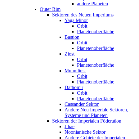
andere Planeten
Outer Rim
Sektoren des Neuen Imperiums
Yaga Minor
Orbit
Planetenoberfläche
Bastion
Orbit
Planetenoberfläche
Ziost
Orbit
Planetenoberfläche
Muunilinst
Orbit
Planetenoberfläche
Dathomir
Orbit
Planetenoberfläche
Cassander Sektor
Andere Neu Imperiale Sektoren,
Systeme und Planeten
Sektoren der Imperialen Föderation
Jiliae
Noonianische Sektor
Andere Gebiete der Imperialen