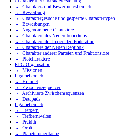
Charakter und Charaktererstellung
↳ Charakter- und Bewerbungsbereich
↳ Bewerbung
↳ Charaktergesuche und gesperrte Charaktertypen
↳ Bewerbungen
↳ Angenommene Charaktere
↳ Charaktere des Neuen Imperiums
↳ Charaktere der Imperialen Föderation
↳ Charaktere der Neuen Republik
↳ Charakter anderer Parteien und Fraktionslose
↳ Plotcharaktere
RPG Organisation
↳ Missionen
Ingamebereich
↳ Holonet
↳ Zwischensequenzen
↳ Archivierte Zwischensequenzen
↳ Datapads
Ingamebereich
↳ Tiefkern
↳ Tiefkernwelten
↳ Prakith
↳ Orbit
↳ Planetenoberfläche