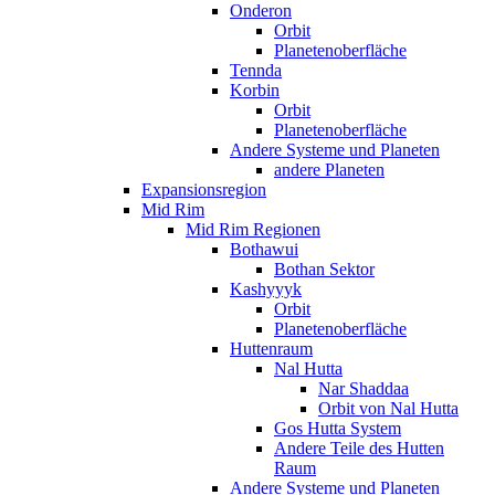
Onderon
Orbit
Planetenoberfläche
Tennda
Korbin
Orbit
Planetenoberfläche
Andere Systeme und Planeten
andere Planeten
Expansionsregion
Mid Rim
Mid Rim Regionen
Bothawui
Bothan Sektor
Kashyyyk
Orbit
Planetenoberfläche
Huttenraum
Nal Hutta
Nar Shaddaa
Orbit von Nal Hutta
Gos Hutta System
Andere Teile des Hutten
Raum
Andere Systeme und Planeten