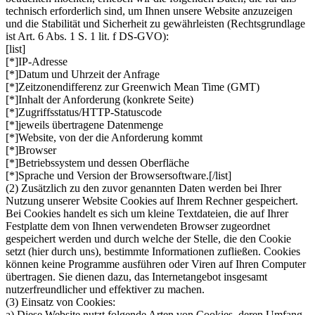
technisch erforderlich sind, um Ihnen unsere Website anzuzeigen
und die Stabilität und Sicherheit zu gewährleisten (Rechtsgrundlage
ist Art. 6 Abs. 1 S. 1 lit. f DS-GVO):
[list]
[*]IP-Adresse
[*]Datum und Uhrzeit der Anfrage
[*]Zeitzonendifferenz zur Greenwich Mean Time (GMT)
[*]Inhalt der Anforderung (konkrete Seite)
[*]Zugriffsstatus/HTTP-Statuscode
[*]jeweils übertragene Datenmenge
[*]Website, von der die Anforderung kommt
[*]Browser
[*]Betriebssystem und dessen Oberfläche
[*]Sprache und Version der Browsersoftware.[/list]
(2) Zusätzlich zu den zuvor genannten Daten werden bei Ihrer
Nutzung unserer Website Cookies auf Ihrem Rechner gespeichert.
Bei Cookies handelt es sich um kleine Textdateien, die auf Ihrer
Festplatte dem von Ihnen verwendeten Browser zugeordnet
gespeichert werden und durch welche der Stelle, die den Cookie
setzt (hier durch uns), bestimmte Informationen zufließen. Cookies
können keine Programme ausführen oder Viren auf Ihren Computer
übertragen. Sie dienen dazu, das Internetangebot insgesamt
nutzerfreundlicher und effektiver zu machen.
(3) Einsatz von Cookies:
a) Diese Website nutzt folgende Arten von Cookies, deren Umfang