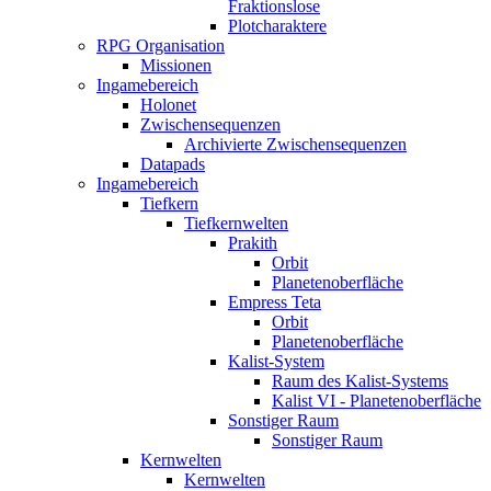
Fraktionslose
Plotcharaktere
RPG Organisation
Missionen
Ingamebereich
Holonet
Zwischensequenzen
Archivierte Zwischensequenzen
Datapads
Ingamebereich
Tiefkern
Tiefkernwelten
Prakith
Orbit
Planetenoberfläche
Empress Teta
Orbit
Planetenoberfläche
Kalist-System
Raum des Kalist-Systems
Kalist VI - Planetenoberfläche
Sonstiger Raum
Sonstiger Raum
Kernwelten
Kernwelten