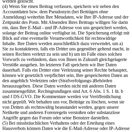
werden gelöscht.
(4) Wenn Sie einen Beitrag verfassen, speichern wir neben den
Accountdaten bzw. dem Pseudonym (bei Beiträgen ohne
Anmeldung) weiterhin Ihre Metadaten, wie Ihre IP-Adresse und der
Zeitpunkt des Posts. Mit Absenden Ihres Beitrags willigen Sie darin
ein, dass Ihre E-Mail - und IP-Adresse von uns gespeichert werden,
solange der Beitrag online verfügbar ist. Die Speicherung erfolgt mit
Blick auf eine eventuelle Verantwortlichkeit für rechtswidrige
Inhalte. Ihre Daten werden ausschließlich dazu verwendet, um a)
Sie zu kontaktieren, falls ein Dritter uns gegenüber geltend macht, in
seinen Rechten verletzt zu sein und b) um im Falle eines solchen
Vorwurfs zu verhindern, dass von Ihnen in Zukunft gleichgelagerte
Verstöße ausgehen. Im letzteren Fall speichern wir Ihre Daten
dauerhaft. Falls ein Dritter eine Verletzung seiner Rechte behauptet,
können wir gesetzlich verpflichtet sein, Ihre gespeicherten Daten an
den angeblich Verletzten oder (Strafverfolgungs-)Behörden
herauszugeben. Diese Daten werden nicht mit anderen Daten
zusammengeführt. Rechtsgrundlagen sind Art. 6 Abs. 1 S. 1 lit. b
und f DS-GVO. Die Kommentare werden vor Veröffentlichung
nicht geprüft. Wir behalten uns vor, Beiträge zu löschen, wenn sie
von Dritten als rechtswidrig beanstandet werden, gegen unsere
Netikette und anderen Forenregeln verstoßen oder substanzlose
Angriffe gegen das Forum oder seine Benutzer darstellen.
(5) Bei missbräuchlichen Verhaltens oder der Erteilung eines
Hausverbots können Daten wie die E-Mail-Adresse oder IP-Adresse