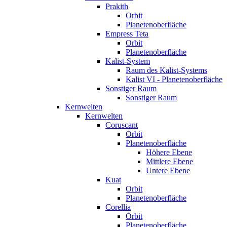
Prakith
Orbit
Planetenoberfläche
Empress Teta
Orbit
Planetenoberfläche
Kalist-System
Raum des Kalist-Systems
Kalist VI - Planetenoberfläche
Sonstiger Raum
Sonstiger Raum
Kernwelten
Kernwelten
Coruscant
Orbit
Planetenoberfläche
Höhere Ebene
Mittlere Ebene
Untere Ebene
Kuat
Orbit
Planetenoberfläche
Corellia
Orbit
Planetenoberfläche