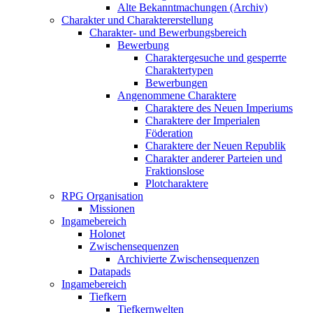
Alte Bekanntmachungen (Archiv)
Charakter und Charaktererstellung
Charakter- und Bewerbungsbereich
Bewerbung
Charaktergesuche und gesperrte
Charaktertypen
Bewerbungen
Angenommene Charaktere
Charaktere des Neuen Imperiums
Charaktere der Imperialen
Föderation
Charaktere der Neuen Republik
Charakter anderer Parteien und
Fraktionslose
Plotcharaktere
RPG Organisation
Missionen
Ingamebereich
Holonet
Zwischensequenzen
Archivierte Zwischensequenzen
Datapads
Ingamebereich
Tiefkern
Tiefkernwelten