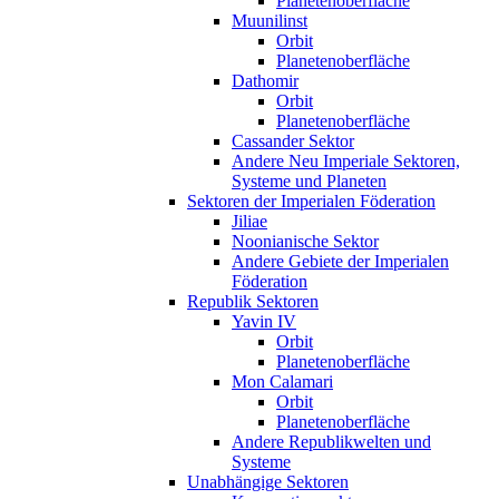
Planetenoberfläche
Muunilinst
Orbit
Planetenoberfläche
Dathomir
Orbit
Planetenoberfläche
Cassander Sektor
Andere Neu Imperiale Sektoren,
Systeme und Planeten
Sektoren der Imperialen Föderation
Jiliae
Noonianische Sektor
Andere Gebiete der Imperialen
Föderation
Republik Sektoren
Yavin IV
Orbit
Planetenoberfläche
Mon Calamari
Orbit
Planetenoberfläche
Andere Republikwelten und
Systeme
Unabhängige Sektoren