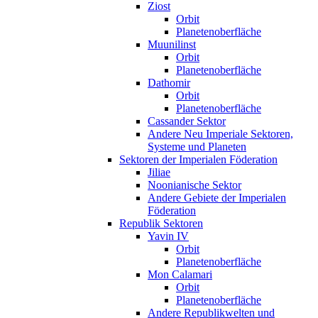
Ziost
Orbit
Planetenoberfläche
Muunilinst
Orbit
Planetenoberfläche
Dathomir
Orbit
Planetenoberfläche
Cassander Sektor
Andere Neu Imperiale Sektoren,
Systeme und Planeten
Sektoren der Imperialen Föderation
Jiliae
Noonianische Sektor
Andere Gebiete der Imperialen
Föderation
Republik Sektoren
Yavin IV
Orbit
Planetenoberfläche
Mon Calamari
Orbit
Planetenoberfläche
Andere Republikwelten und