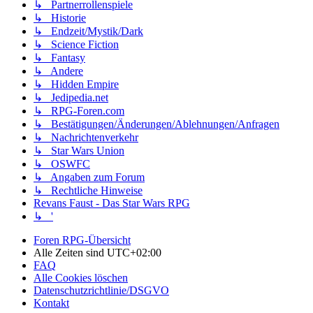
↳ Partnerrollenspiele
↳ Historie
↳ Endzeit/Mystik/Dark
↳ Science Fiction
↳ Fantasy
↳ Andere
↳ Hidden Empire
↳ Jedipedia.net
↳ RPG-Foren.com
↳ Bestätigungen/Änderungen/Ablehnungen/Anfragen
↳ Nachrichtenverkehr
↳ Star Wars Union
↳ OSWFC
↳ Angaben zum Forum
↳ Rechtliche Hinweise
Revans Faust - Das Star Wars RPG
↳ '
Foren RPG-Übersicht
Alle Zeiten sind
UTC+02:00
FAQ
Alle Cookies löschen
Datenschutzrichtlinie/DSGVO
Kontakt