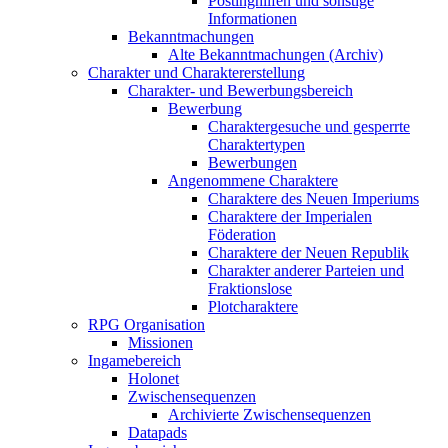
Postinghilfen und sonstige
Informationen
Bekanntmachungen
Alte Bekanntmachungen (Archiv)
Charakter und Charaktererstellung
Charakter- und Bewerbungsbereich
Bewerbung
Charaktergesuche und gesperrte
Charaktertypen
Bewerbungen
Angenommene Charaktere
Charaktere des Neuen Imperiums
Charaktere der Imperialen
Föderation
Charaktere der Neuen Republik
Charakter anderer Parteien und
Fraktionslose
Plotcharaktere
RPG Organisation
Missionen
Ingamebereich
Holonet
Zwischensequenzen
Archivierte Zwischensequenzen
Datapads