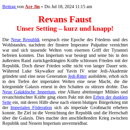
Beitrag
von
Ace Jin
»
Do Jul 18, 2024 11:15 am
Revans Faust
Unser Setting – kurz und knapp!
Die
Neue Republik
versprach eine Epoche des Friedens und des
Wohlstandes, nachdem der finstere Imperator Palpatine vernichtet
war und sich tausende Welten vom eisernen Griff der Tyrannei
befreien konnten. Das Imperium war besiegt und seine bis in den
äußersten Rand zurückgedrängten Kräfte schlossen Frieden mit der
Republik. Doch dieser Frieden sollte nicht von langer Dauer sein.
Während Luke Skywalker auf Yavin IV seine Jedi-Akademie
gründete und eine neue Generation
Jedi-Ritter
ausbildete, erhob sich
in den Tiefen der imperialen Welten eine neue Macht, die die
kriegsmüde Galaxis erneut in den Schatten zu stürzen drohte. Das
Neue Galaktische Imperium
, eine Allianz abtrünniger Militärs und
revanchistischter Kräfte ging einen Pakt mit den
Erben der dunklen
Seite
ein, mit deren Hilfe diese nach einem blutigen Bürgerkrieg mit
der
Imperialen Föderation
sich als imperiale Großmacht erheben
konnte. Ihr Ziel ist die Vernichtung der Republik und die Herrschaft
über die Galaxis. Dies machte den anschließenden Krieg zwischen
Republik und Neuem Imperium unvermeidbar.