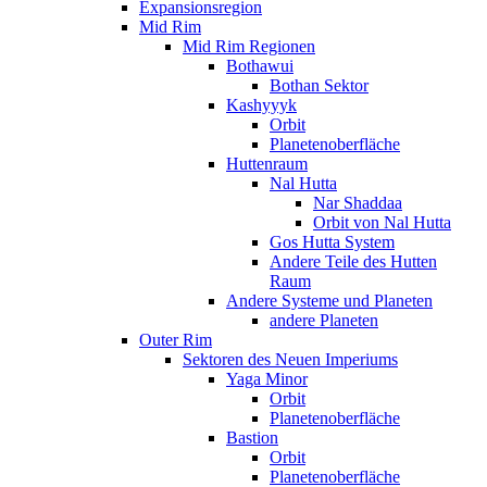
Expansionsregion
Mid Rim
Mid Rim Regionen
Bothawui
Bothan Sektor
Kashyyyk
Orbit
Planetenoberfläche
Huttenraum
Nal Hutta
Nar Shaddaa
Orbit von Nal Hutta
Gos Hutta System
Andere Teile des Hutten
Raum
Andere Systeme und Planeten
andere Planeten
Outer Rim
Sektoren des Neuen Imperiums
Yaga Minor
Orbit
Planetenoberfläche
Bastion
Orbit
Planetenoberfläche