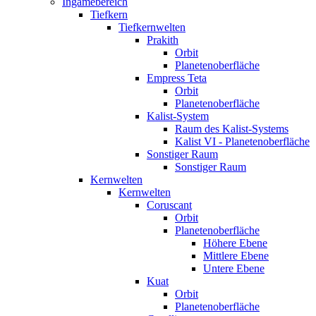
Ingamebereich
Tiefkern
Tiefkernwelten
Prakith
Orbit
Planetenoberfläche
Empress Teta
Orbit
Planetenoberfläche
Kalist-System
Raum des Kalist-Systems
Kalist VI - Planetenoberfläche
Sonstiger Raum
Sonstiger Raum
Kernwelten
Kernwelten
Coruscant
Orbit
Planetenoberfläche
Höhere Ebene
Mittlere Ebene
Untere Ebene
Kuat
Orbit
Planetenoberfläche